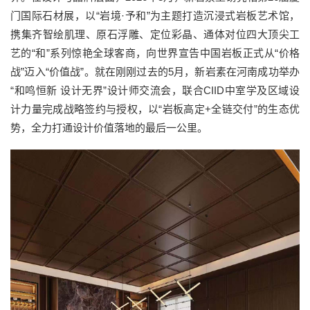
门国际石材展，以“岩境·予和”为主题打造沉浸式岩板艺术馆，
携集齐智绘肌理、原石浮雕、定位彩晶、通体对位四大顶尖工
艺的“和”系列惊艳全球客商，向世界宣告中国岩板正式从“价格
战”迈入“价值战”。就在刚刚过去的5月，新岩素在河南成功举办
“和鸣恒新 设计无界”设计师交流会，联合CIID中室学及区域设
计力量完成战略签约与授权，以“岩板高定+全链交付”的生态优
势，全力打通设计价值落地的最后一公里。