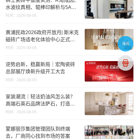
水波纹真相、辊棒印解析与5A标
准选购指南
时间：2026-08-06
黄浦民政2026政府开放月| 斯米克
磁砖广场适老化体验中心正式亮
海报
相
时间：2026-08-06
逆势启新，稳赢新局｜宏陶瓷砖
总部展厅焕新升级开工大吉
时间：2026-08-05
家装潮流｜轻法奶油风怎么装？
高端石英石品牌法萨石，打造质
感橱柜台面
时间：2026-08-05
蒙娜丽莎集团管理团队到终端
去，厂商同心找到市场的答案