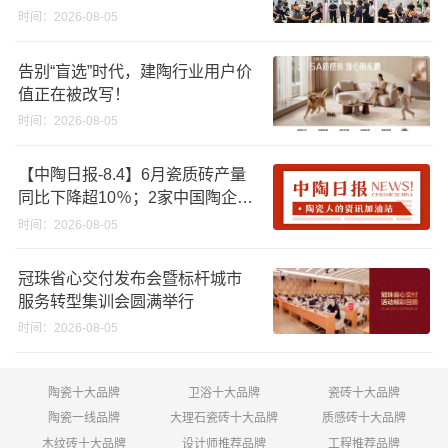
时间：2026-08-05
告别“盲选”时代，建陶行业用户价
值正在被改写！
时间：2026-08-05
【中陶日报-8.4】6月瓷质砖产量
同比下降超10％；2家中国陶企亮
相马来西亚ARCHIDEX 2026石材
时间：2026-08-05
展；东鹏已斥资4852万回购股
份；方向集团出海
冠珠省心交付发布会暨标杆城市
服务转型集训会圆满举行
时间：2026-08-05
陶瓷十大品牌
卫浴十大品牌
瓷砖十大品牌
陶瓷一线品牌
大理石瓷砖十大品牌
质感砖十大品牌
木纹砖十大品牌
设计师推荐品牌
工程推荐品牌