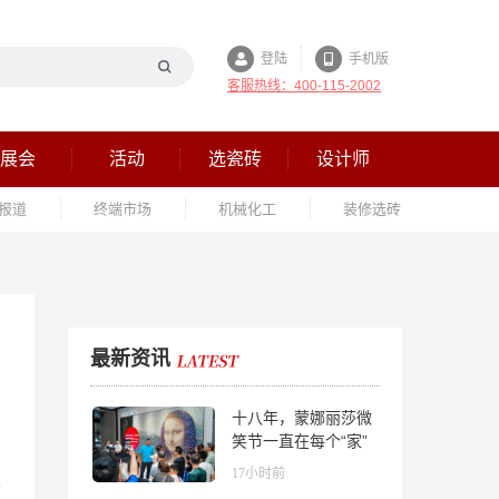
登陆
手机版
客服热线：400-115-2002
展会
活动
选瓷砖
设计师
报道
终端市场
机械化工
装修选砖
最新资讯
十八年，蒙娜丽莎微
笑节一直在每个“家”
的故事里
17小时前