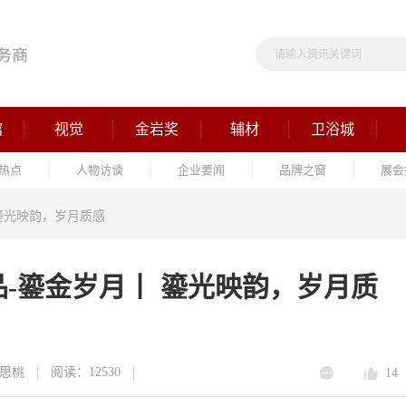
馆
视觉
金岩奖
辅材
卫浴城
热点
人物访谈
企业要闻
品牌之窗
展会
鎏光映韵，岁月质感
-鎏金岁月丨 鎏光映韵，岁月质
思桃
阅读：12530
14