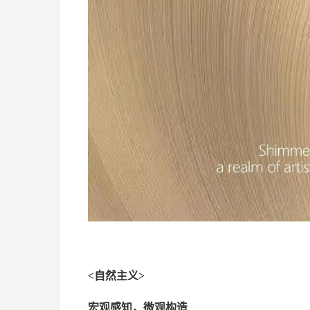
<自然主义>
宏观感知，微观构造