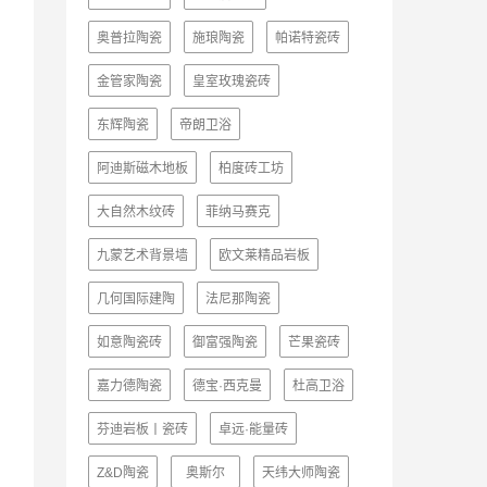
奥普拉陶瓷
施琅陶瓷
帕诺特瓷砖
金管家陶瓷
皇室玫瑰瓷砖
东辉陶瓷
帝朗卫浴
阿迪斯磁木地板
柏度砖工坊
大自然木纹砖
菲纳马赛克
九蒙艺术背景墙
欧文莱精品岩板
几何国际建陶
法尼那陶瓷
如意陶瓷砖
御富强陶瓷
芒果瓷砖
嘉力德陶瓷
德宝·西克曼
杜高卫浴
芬迪岩板丨瓷砖
卓远·能量砖
Z&D陶瓷
奥斯尔
天纬大师陶瓷