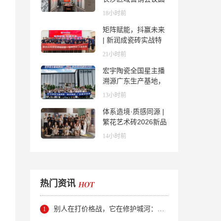
满举行，共探渠道拓
18小时前
展与门店升级新路径
矩阵赋能，抖赢未来
| 新润成瓷砖实战特
训营成功举办，吹响
21小时前
品牌秋季营销冲锋
宏宇陶瓷全国星主播
号！
溯源广东生产基地，
进阶ROI长效变现新
13小时前
路径
体系造境·质感同源 |
繁花艺术砖2026新品
发布媒体见面会圆满
14小时前
举行
热门资讯
别人在打价格战，它在修护城河：新明珠岩板的逆势密码