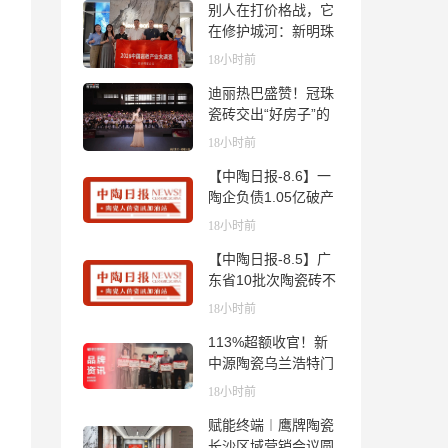
别人在打价格战，它
在修护城河：新明珠
岩板的逆势密码
18小时前
迪丽热巴盛赞！冠珠
瓷砖交出“好房子”的
标准答卷
18小时前
【中陶日报-8.6】一
陶企负债1.05亿破产
清算；东鹏拟延长基
18小时前
金投资期限；工信部
【中陶日报-8.5】广
开展建陶行业能效领
东省10批次陶瓷砖不
跑者企业推荐工作
合格；科达购买特福
18小时前
国际股份申请未通
113%超额收官！新
过；蒙娜丽莎5千万
中源陶瓷乌兰浩特门
回购股份；建霖家居
店周年活动圆满落幕
海外产能突破18亿元
18小时前
赋能终端︱鹰牌陶瓷
长沙区域营销会议圆