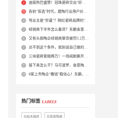
迪丽热巴盛赞！冠珠瓷砖交出“好房子”的标准答卷
告别“盲选”时代，建陶行业用户价值正在被改写！
骂业主是“穷逼”？网红瓷砖品牌的“真实面目”被揭开了！
经销商下半年怎么备货？东鹏金意陶马可波罗等10大品牌集体亮剑
又有头部陶企经销商窜货被罚3.2万！品牌区域保护岌岌可危？
达不到这个条件，就别说自己做的是质感砖！
三块瓷砖索赔两万！一场闹剧撕开了装修“碰瓷”的遮羞布
接下来怎么干？马可波罗、金意陶、蒙娜丽莎、箭牌、欧神诺、宏宇…
8家上市陶企“撒钱”稳信心！东鹏、蒙娜丽莎等启动回购增持
热门标签
古船木磁砖
乐家居陶瓷