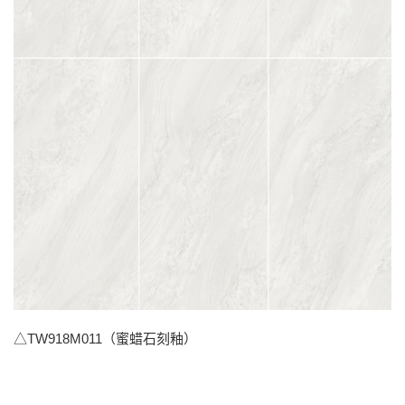
△TW918M011（蜜蜡石刻釉）