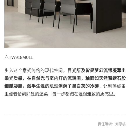
△TW918M011
步入这个意式简约的现代空间，
目光所及皆是梦幻流银凝萃出
柔光质感，在自然光与室内灯的流转间，釉面如天然蜜蜡石般
细腻凝脂，触手生温的肌理消解了黑白灰的冷硬
，让利落线条
里藏着恰到好处的温柔，每一步都踏在温润雅致的质感里。
责任编辑：刘思桃