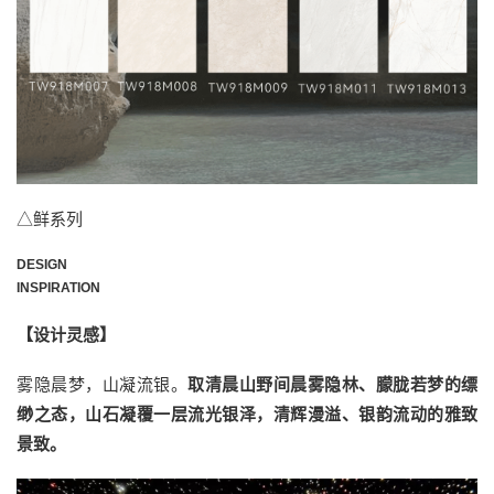
△鲜系列
DESIGN
INSPIRATION
【设计灵感】
雾隐晨梦，山凝流银。
取清晨山野间晨雾隐林、朦胧若梦的缥
缈之态，山石凝覆一层流光银泽，清辉漫溢、银韵流动的雅致
景致。