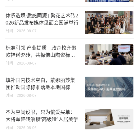
体系造境·质感同源 | 繁花艺术砖2
026新品发布媒体见面会圆满举行
时间：2026-08-07
标准引领 产业提质｜政企校齐聚
欧神诺瓷砖，共探佛山陶瓷标准
化发展新路径
时间：2026-08-07
填补国内技术空白，蒙娜丽莎集
团推动国际标准落地本地国标
时间：2026-08-07
不为空间设限，只为偏爱买单：
大将军瓷砖解锁“高级哑”人居美学
时间：2026-08-06