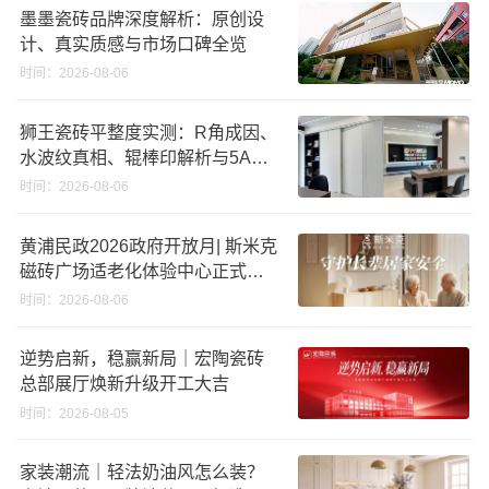
墨墨瓷砖品牌深度解析：原创设
计、真实质感与市场口碑全览
时间：2026-08-06
狮王瓷砖平整度实测：R角成因、
水波纹真相、辊棒印解析与5A标
准选购指南
时间：2026-08-06
黄浦民政2026政府开放月| 斯米克
磁砖广场适老化体验中心正式亮
相
时间：2026-08-06
逆势启新，稳赢新局｜宏陶瓷砖
总部展厅焕新升级开工大吉
时间：2026-08-05
家装潮流｜轻法奶油风怎么装？