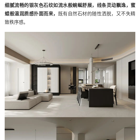
细腻流畅的银灰色石纹如流水般蜿蜒舒展，线条灵动飘逸，蜜
蜡般温润质感扑面而来，
既有自然石材的随性洒脱，又不失精
致秩序感。