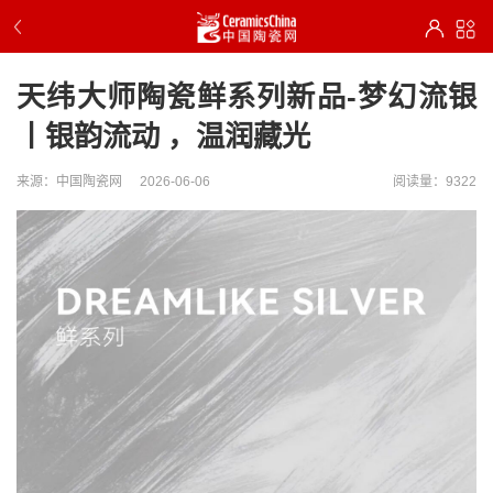
天纬大师陶瓷鲜系列新品-梦幻流银
丨银韵流动 ，温润藏光
来源：中国陶瓷网
2026-06-06
阅读量：9322