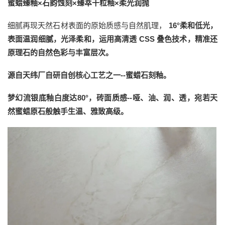
蜜蜡臻釉×石韵蚀刻×
臻萃干粒釉×柔光润抛
细腻再现天然石材表面的原始质感与自然肌理，
16°柔和低光，
表面温润细腻，光泽柔和，运用高清透 CSS 叠色技术，精准还
原理石的自然色彩与丰富层次。
源自天纬厂自研自创核心工艺之一--蜜蜡石刻釉。
梦幻流银底釉白度达80°，砖面质感--哑、油、润、透，宛若天
然蜜蜡原石般触手生温、雅致高级。