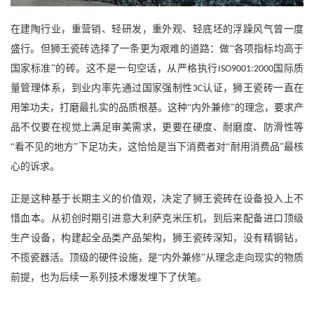
在建陶行业，重营销、轻研发，重外观、轻底坯的浮躁风气曾一度
盛行。但狮王瓷砖选择了一条更为艰难的道路：做
“各项指标均高于
国家标准”的砖。这不是一句空话，从严格执行
国际质
ISO9001:2000
量管理体系，到业内率先通过国家强制性
认证，狮王瓷砖一直在
3C
用笨功夫，打磨最扎实的品质根基。这种“内外兼修”的理念，要求产
品不仅要在视觉上满足审美需求，更要在硬度、耐磨度、防滑性等
“看不见的地方”下足功夫，这恰恰是当下消费者对“耐用消费品”最核
心的诉求。
正是这种基于长期主义的价值观，决定了狮王瓷砖在设备投入上不
惜血本。从初创时期引进意大利萨克米压机，到后来配备进口顶级
生产设备，构建起全品类产品架构，狮王瓷砖深知，没有精钢钻，
不揽瓷器活。顶级的硬件设施，是
“内外兼修”从理念走向现实的物质
前提，也为后续一系列技术爆发埋下了伏笔。