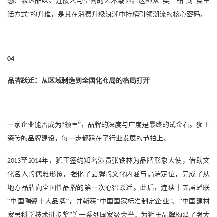
感、表达品味、连接人与空间的艺术载体。这种从“卖产品”到“卖生
活方式”的升维，是其在消费升级浪潮中持续引领潮流的核心密码。
04
品牌跃迁：从区域制造到全国化布局的格局打开
一家企业能否成为
“领军”，品牌的深度与广度是最终的试金石。狮王
瓷砖的品牌建设，每一步都踩在了行业发展的节拍上。
至
年，狮王签约知名演员张铁林为品牌形象大使，借助文
2013
2014
化名人的儒雅形象，强化了品牌的文化内涵与高端定位，完成了从
地方品牌向全国性品牌的第一次心智跃迁。此后，连续十五届蝉联
“中国陶瓷十大品牌”，并斩获“中国国家标准制定企业”、“中国建材
家居科学技术进步奖”等一系列国家级荣誉，为狮王品牌构建了强大