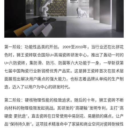
第一阶段：功能性品类的开创。
至
年，当行业还在比拼花
2009
2010
色时，狮王瓷砖联合国际
高端瓷砖研发中心，推出了轰动一时的
U+
六防瓷砖，集防滑、防污、防菌等六大功能于一身，一举斩获第
U+
七届中国陶瓷行业新锐榜优秀产品奖。这是狮王瓷砖首次在技术层
面展现出解决用户痛点的强大能力，也标志着品牌从单纯的生产制
造，迈入了以用户为中心的研发时代。
第二阶段：硬核物理性能的极致追求。随后的十年，狮王瓷砖不断
向材料的物理极限发起挑战。其研发的
“高硬釉”发明专利，主打“高
硬度·更抗造”，直击瓷砖在日常使用中易刮花、易磨损的痛点，让产
品“保持持久新”。这项技术精准命中了家装和商业空间对瓷砖耐候性