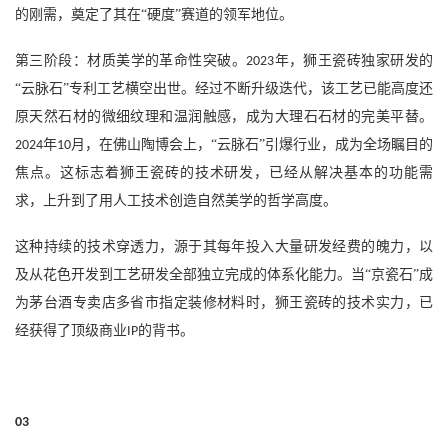
的刚需，奠定了其在“硬度”赛道的领军地位。
第三阶段：材质美学的革命性突破
。
年，狮王瓷砖独家研发的
2023
“云脉石”专利工艺横空出世。经过不断升级迭代，该工艺已能高度还
原天然石材的微细纹理和温润触感，成为大理石石材的完美平替。
年
月，在佛山陶博会上，“云脉石”引爆行业，成为全场瞩目的
2024
10
焦点。这标志着狮王瓷砖的技术研发，已经从解决基本的功能需
求，上升到了用人工技术创造自然美学的哲学高度。
这种持续的技术穿透力，源于其每年投入大量研发经费的魄力，以
及从花色开发到工艺研发全部独立完成的体系化能力。当
“京瓷石”成
为茅台酒专卖店多省市指定装修材料时，狮王瓷砖的技术实力，已
经获得了顶级商业
的背书。
IP
03