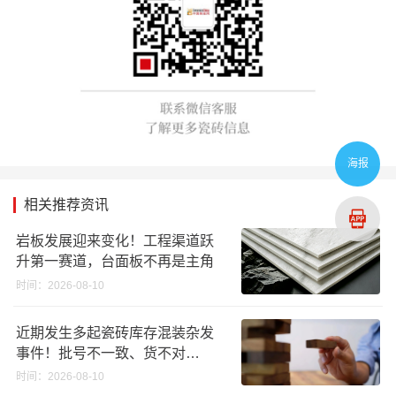
海报
相关推荐资讯
岩板发展迎来变化！工程渠道跃
升第一赛道，台面板不再是主角
时间：2026-08-10
近期发生多起瓷砖库存混装杂发
事件！批号不一致、货不对
板……
时间：2026-08-10