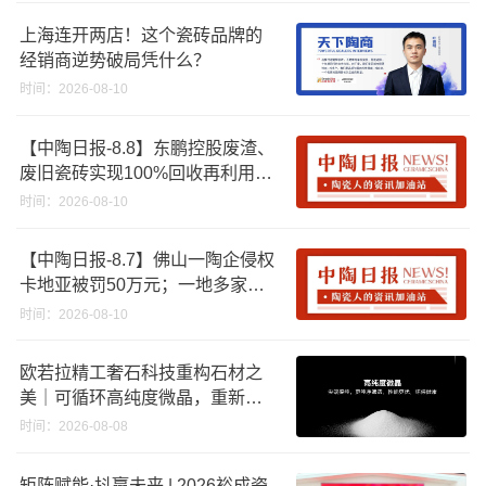
上海连开两店！这个瓷砖品牌的
经销商逆势破局凭什么？
时间：2026-08-10
【中陶日报-8.8】东鹏控股废渣、
废旧瓷砖实现100%回收再利用；
江西一陶企资产将以2670.88万起
时间：2026-08-10
拍；浙江45批次卫浴产品质量不
合格
【中陶日报-8.7】佛山一陶企侵权
卡地亚被罚50万元；一地多家陶
企将涨价；福建持续推进“煤改气”
时间：2026-08-10
，引导退出低利用率生产线
欧若拉精工奢石科技重构石材之
美｜可循环高纯度微晶，重新定
义高端奢石原料
时间：2026-08-08
矩阵赋能·抖赢未来 | 2026裕成瓷