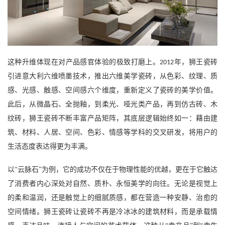
这种升维体现在对产品感官体验的极致打磨上。
年，狮王瓷砖
2012
引进意大利六维喷墨技术，推出六维美学瓷砖，从色彩、纹理、质
感、光感、触感、空间感六个维度，重新定义了瓷砖的美学价值。
此后，从微晶石、全抛釉，到柔光、哑光类产品，再到仿古砖、木
纹砖，狮王瓷砖不断丰富产品矩阵，其底层逻辑始终如一：藉由建
筑、材料、人居、空间、色彩、情感等学科的交叉研发，将用户的
生活态度表达得更为丰满。
以
“云脉石”为例，它的成功不仅在于物理性能的优越，更在于它触达
了消费者内心深处对自然、质朴、永恒美学的向往。无论是视觉上
的柔和温润，还是触觉上的细腻质感，都在营造一种安静、治愈的
空间情绪。狮王瓷砖让瓷砖不再是冷冰冰的建筑材料，而是承载情