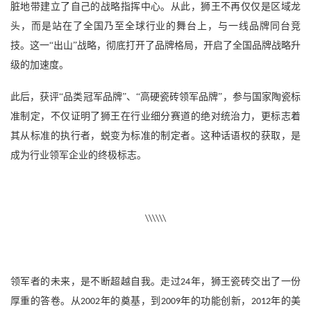
脏地带建立了自己的战略指挥中心。从此，狮王不再仅仅是
区域
龙
头，而是站在了全国乃至全球行业的舞台上，与一线品牌同台竞
技。这一
“出山”战略，彻底打开了品牌格局，开启了全国品牌战略升
级的加速度。
此后，获评
“品类冠军品牌”、“高硬瓷砖领军品牌”，参与国家陶瓷标
准制定，不仅证明了狮王在行业细分赛道的绝对统治力，更标志着
其从标准的执行者，蜕变为标准的制定者。这种话语权的获取，是
成为行业领军企业的终极标志。
\\\\\\
领军者的未来
，
是不断超越自我
。
走过
年，狮王瓷砖交出了一份
24
厚重的答卷。从
年的奠基，到
年的功能创新，
年的美
2002
2009
2012