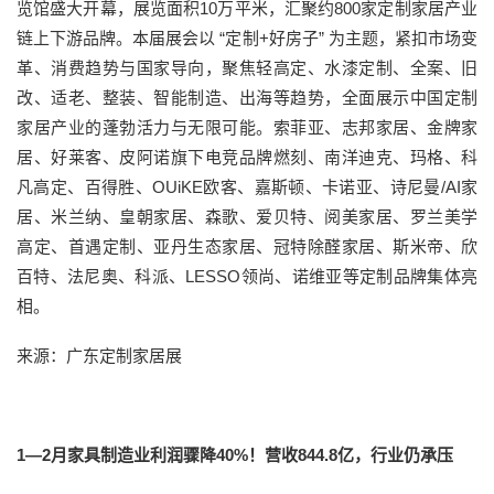
览馆盛大开幕，展览面积10万平米，汇聚约800家定制家居产业
链上下游品牌。本届展会以 “定制+好房子” 为主题，紧扣市场变
革、消费趋势与国家导向，聚焦轻高定、水漆定制、全案、旧
改、适老、整装、智能制造、出海等趋势，全面展示中国定制
家居产业的蓬勃活力与无限可能。索菲亚、志邦家居、金牌家
居、好莱客、皮阿诺旗下电竞品牌燃刻、南洋迪克、玛格、科
凡高定、百得胜、OUiKE欧客、嘉斯顿、卡诺亚、诗尼曼/AI家
居、米兰纳、皇朝家居、森歌、爱贝特、阅美家居、罗兰美学
高定、首遇定制、亚丹生态家居、冠特除醛家居、斯米帝、欣
百特、法尼奥、科派、LESSO领尚、诺维亚等定制品牌集体亮
相。
来源：广东定制家居展
1—2月家具制造业利润骤降40%！营收844.8亿，行业仍承压