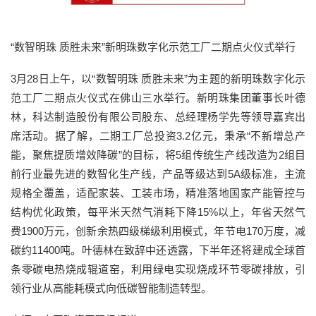
“数智明珠 质胜未来”新明珠数字化示范工厂二期点火仪式举行
3月28日上午，以“数智明珠 质胜未来”为主题的新明珠数字化示
范工厂二期点火仪式在佛山三水举行。新明珠集团董事长叶德
林，科达制造股份有限公司股东、总经理杨学先等领导嘉宾出
席活动。据了解，二期工厂总投资3.2亿元，秉承“不新增总产
能，聚焦提质增效降碳”的目标，将5组传统生产线改造为2组目
前行业最先进的数智化生产线，产品等级达到5A级标准，主流
规格全覆盖，适配家装、工装市场，精准落地国家产能管控与
结构优化政策，每平米天然气消耗下降15%以上，年省天然气
费1900万元，创新余热四级梯级利用模式，年节电170万度，减
碳约11400吨。叶德林在致辞中还透露，下半年还将建成全球首
条零碳电热烧成辊道窑，利用绿电实现烧成环节零碳排放，引
领行业从高能耗模式向低碳智能制造转型。