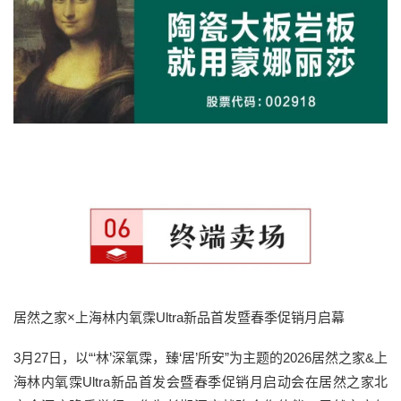
居然之家×上海林内氧霂Ultra新品首发暨春季促销月启幕
3月27日，以“‘林’深氧霂，臻‘居’所安”为主题的2026居然之家&上
海林内氧霂Ultra新品首发会暨春季促销月启动会在居然之家北