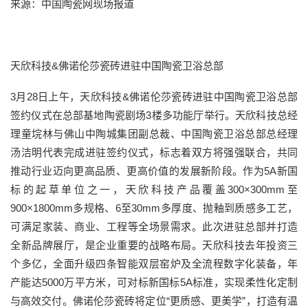
来源：中国陶瓷网现场报道
天欣科技&佛诺伦莎瓷砖进驻中国陶瓷卫浴总部
3月28日上午，天欣科技&佛诺伦莎瓷砖进驻中国陶瓷卫浴总部
签约仪式在总部基地陶瓷剧场3楼多功能厅举行。天欣科技总经
理童垸林与佛山中陶城集团副总裁、中国陶瓷卫浴总部总经理
汤洁明代表完成进驻签约仪式，标志着双方将强强联合，共同
推动行业迈向更高品质、更高价值的发展新阶段。作为5A新国
标的起草单位之一，天欣科技产品覆盖300×300mm至
900×1800mm多规格、6至30mm多厚度、抛釉到质感多工艺，
可满足家装、商业、工程等全场景需求。此次进驻总部并打造
全新品牌展厅，是企业重要的战略布局。天欣科技去年投资三
个多亿，全面升级四条智能双层窑炉及全流程数字化装备，年
产能达5000万平方米，可对标新国标5A标准，实现柔性化定制
与高效交付。佛诺伦莎瓷砖将定位“更质感、更美学”，打造有温