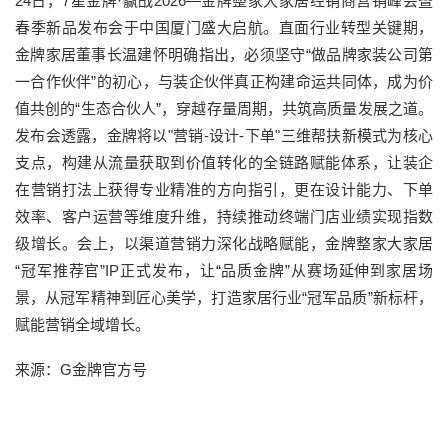
24日，7星金牌·赢战2026—金牌整家大家居经销商营销峰会暨
春季新品发布会于中国厦门盛大启航。直面行业转型关键期，
金牌家居董事长温建怀明确指出，必须坚守“做品牌家装公司第
一合作伙伴”的初心，与装企伙伴真正构建命运共同体，成为价
值共创的“生态合伙人”，穿越存量周期，共筑高质量发展之道。
发布会透露，金牌将以"营销-设计-下单"三维帮扶新模式为核心
支点，构建从流量获取到价值转化的全链路赋能体系，让装企
在营销打法上获得专业精准的方向指引，更在设计能力、下单
效率、客户运营等维度升维，持续推动终端门店业绩实现指数
级增长。会上，以渠道营销力深化战略赋能，金牌整家大家居
“冠军推荐官”IP正式发布，让“品质金牌”从赛场延伸到家居场
景，从冠军精神到匠心美学，打造家居行业“冠军品质”新标杆，
赋能营销全域增长。
来源：G金牌官方号