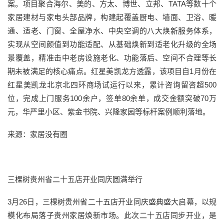
案。项目聚合海尔、美的、方太、博世、立邦、TATA等数十个
家居建材与家电头部品牌，构建起覆盖厨电、墙面、卫浴、暖
通、适老、门窗、全屋净水、中央空调的八大焕新服务体系，
实现从空间颜值到功能适配、从基础焕新到适老化升级的全场
景覆盖，精准击中老房设施老化、功能落后、空间不合理等长
期未被满足的核心痛点。红星美凯龙方透露，该项目自1月份在
红星美凯龙北京北四环商场试运行以来，累计咨询留咨超500
位，完成上门服务100余户，签单80余单，成交金额突破70万
元，华严里小区、紫金书院、兴隆家园等标杆案例顺利落地。
来源：家居没有圈
三棵树贵州省二十五店开业同庆圆满举行
3月26日，三棵树贵州省二十五店开业同庆盛典盛大启幕，以规
模化布局落子贵州家居焕新市场。此次二十五店同步开业，是