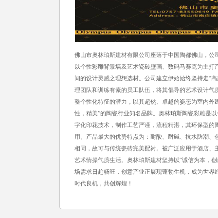
佛山市奥林珀斯建材有限公司座落于中国陶都佛山，公
以个性彩雕背景墙及艺术瓷砖壁画、数码马赛克为主打
间的设计灵感之理想选材。公司建立伊始始终坚持走“高
理团队和训练有素的员工队伍，将其倡导的艺术设计气
整个性化特征的潜力，以其超然、卓越的姿态为室内外建
性，精美”的陶瓷行业知名品牌。奥林珀斯陶瓷彩雕是
字化印花技术，制作工艺严谨，流程精湛，其环保型的
用。产品最大的优势特点为：耐酸、耐碱、抗水防潮、
相同，故可与传统瓷砖完美配衬。被广泛应用于酒店、
艺术情操气质生活。奥林珀斯建材坚持以“诚信为本，创
场需求日趋畅旺，创意产业正展现蓬勃生机，成为世界
时代良机，共创辉煌！