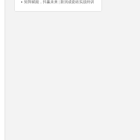
突破18亿元
举行，共探渠道拓展与门店升级新路径
矩阵赋能，抖赢未来 | 新润成瓷砖实战特训
营成功举办，吹响品牌秋季营销冲锋号！