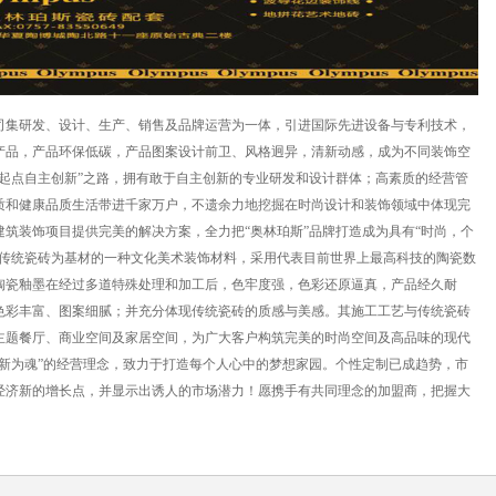
司集研发、设计、生产、销售及品牌运营为一体，引进国际先进设备与专利技术，
产品，产品环保低碳，产品图案设计前卫、风格迥异，清新动感，成为不同装饰空
起点自主创新”之路，拥有敢于自主创新的专业研发和设计群体；高素质的经营管
质和健康品质生活带进千家万户，不遗余力地挖掘在时尚设计和装饰领域中体现完
筑装饰项目提供完美的解决方案，全力把“奥林珀斯”品牌打造成为具有“时尚，个
以传统瓷砖为基材的一种文化美术装饰材料，采用代表目前世界上最高科技的陶瓷数
陶瓷釉墨在经过多道特殊处理和加工后，色牢度强，色彩还原逼真，产品经久耐
色彩丰富、图案细腻；并充分体现传统瓷砖的质感与美感。其施工工艺与传统瓷砖
主题餐厅、商业空间及家居空间，为广大客户构筑完美的时尚空间及高品味的现代
新为魂”的经营理念，致力于打造每个人心中的梦想家园。个性定制已成趋势，市
经济新的增长点，并显示出诱人的市场潜力！愿携手有共同理念的加盟商，把握大