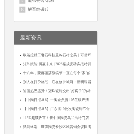
能强瓷砖·岩板
9
解百纳磁砖
10
最新资讯
欧若拉精工奢石科技重构石材之美｜可循环
高纯度微晶，重新定义高端奢石原料
矩阵赋能·抖赢未来 | 2026裕成瓷砖实战特训
营圆满收官
十八年，蒙娜丽莎微笑节一直在每个“家”的
故事里
别人在打价格战，它在修护城河：新明珠岩
板的逆势密码
迪丽热巴盛赞！冠珠瓷砖交出“好房子”的标
准答卷
【中陶日报-8.6】一陶企负债1.05亿破产清
算；东鹏拟延长基金投资期限；工信部开展
【中陶日报-8.5】广东省10批次陶瓷砖不合
建陶行业能效领跑者企业推荐工作
格；科达购买特福国际股份申请未通过；蒙
113%超额收官！新中源陶瓷乌兰浩特门店
娜丽莎5千万回购股份；建霖家居海外产能
周年活动圆满落幕
赋能终端︱鹰牌陶瓷长沙区域营销会议圆满