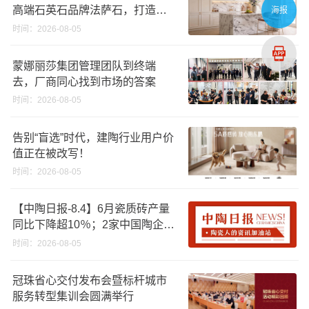
高端石英石品牌法萨石，打造质
海报
感橱柜台面
时间：2026-08-05
蒙娜丽莎集团管理团队到终端
去，厂商同心找到市场的答案
时间：2026-08-05
告别“盲选”时代，建陶行业用户价
值正在被改写！
时间：2026-08-05
【中陶日报-8.4】6月瓷质砖产量
同比下降超10％；2家中国陶企亮
相马来西亚ARCHIDEX 2026石材
时间：2026-08-05
展；东鹏已斥资4852万回购股
份；方向集团出海
冠珠省心交付发布会暨标杆城市
服务转型集训会圆满举行