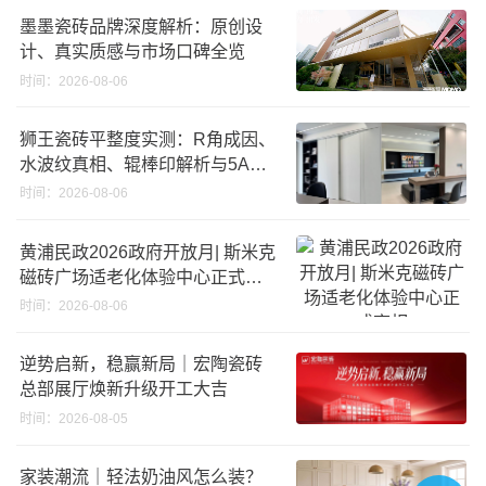
墨墨瓷砖品牌深度解析：原创设
计、真实质感与市场口碑全览
时间：2026-08-06
狮王瓷砖平整度实测：R角成因、
水波纹真相、辊棒印解析与5A标
准选购指南
时间：2026-08-06
黄浦民政2026政府开放月| 斯米克
磁砖广场适老化体验中心正式亮
相
时间：2026-08-06
逆势启新，稳赢新局｜宏陶瓷砖
总部展厅焕新升级开工大吉
时间：2026-08-05
家装潮流｜轻法奶油风怎么装？