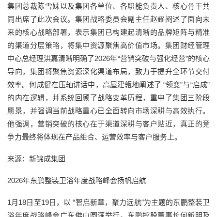
集团总裁陈雪妹以及集团各单位、各职能负责人、核心骨干共
同出席了此次会议。集团战略委员会副主任赵耀阐述了面向未
来的核心战略部署，表示集团已构建起清晰的品牌矩阵与精准
的渠道分层策略，将集中资源聚焦高价值市场。集团财经管理
中心总经理洪嘉清晰明确了2026年“营销突破与强化经营”的核心
导向，集团将聚焦资源深化渠道布局，致力于提升全环节交付
效率。何成健在压轴讲话中，高屋建瓴地阐述了 “领变”与“启成”
的内在逻辑，并系统回顾了战略变革历程，重申了集团三阶段
愿景，并强调当前战略重心已全面转向市场深耕与高效执行。
他强调，营销突破的核心在于渠道深耕与客户贴近，真正的竞
争力最终将体现在产品组合、运营效率与客户服务上。
来源：新锦成集团
2026年东鹏整装卫浴年度战略峰会扬帆启航
1月18日至19日，以 “智启新章，聚力远航”为主题的东鹏整装卫
浴年度战略峰会广东佛山圆满举行。东鹏控股董事长何新明及