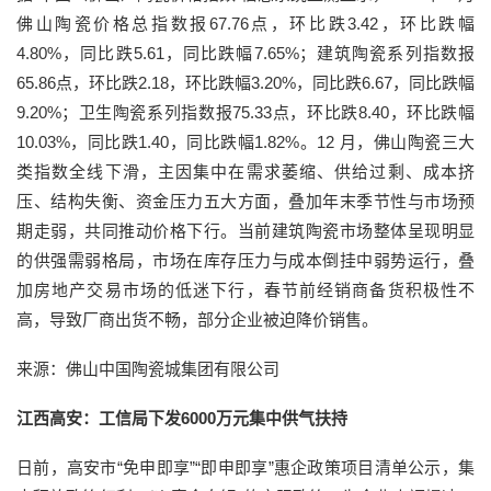
佛山陶瓷价格总指数报67.76点，环比跌3.42，环比跌幅
4.80%，同比跌5.61，同比跌幅7.65%；建筑陶瓷系列指数报
65.86点，环比跌2.18，环比跌幅3.20%，同比跌6.67，同比跌幅
9.20%；卫生陶瓷系列指数报75.33点，环比跌8.40，环比跌幅
10.03%，同比跌1.40，同比跌幅1.82%。12 月，佛山陶瓷三大
类指数全线下滑，主因集中在需求萎缩、供给过剩、成本挤
压、结构失衡、资金压力五大方面，叠加年末季节性与市场预
期走弱，共同推动价格下行。当前建筑陶瓷市场整体呈现明显
的供强需弱格局，市场在库存压力与成本倒挂中弱势运行，叠
加房地产交易市场的低迷下行，春节前经销商备货积极性不
高，导致厂商出货不畅，部分企业被迫降价销售。
来源：佛山中国陶瓷城集团有限公司
江西高安：工信局下发6000万元集中供气扶持
日前，高安市“免申即享”“即申即享”惠企政策项目清单公示，集