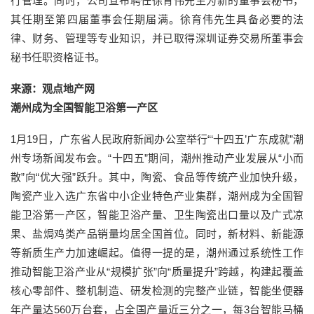
行管理。同时，公司宣布聘任徐育伟先生为新的董事会秘书，
其任期至第四届董事会任期届满。徐育伟先生具备必要的法
律、财务、管理等专业知识，并已取得深圳证券交易所董事会
秘书任职资格证书。
来源：观点地产网
潮州成为全国智能卫浴第一产区
1月19日，广东省人民政府新闻办公室举行“‘十四五’广东成就”潮
州专场新闻发布会。“十四五”期间，潮州推动产业发展从“小而
散”向“优大强”跃升。其中，陶瓷、食品等传统产业加快升级，
陶瓷产业入选广东省中小企业特色产业集群，潮州成为全国智
能卫浴第一产区，智能卫浴产量、卫生陶瓷出口量以及广式凉
果、盐焗鸡类产品销量均居全国首位。同时，新材料、新能源
等新质生产力加速崛起。值得一提的是，潮州通过系统性工作
推动智能卫浴产业从“规模扩张”向“质量提升”跨越，构建起覆盖
核心零部件、整机制造、研发检测的完整产业链，智能坐便器
年产量达560万台套，占全国产量近三分之一，每3台智能马桶