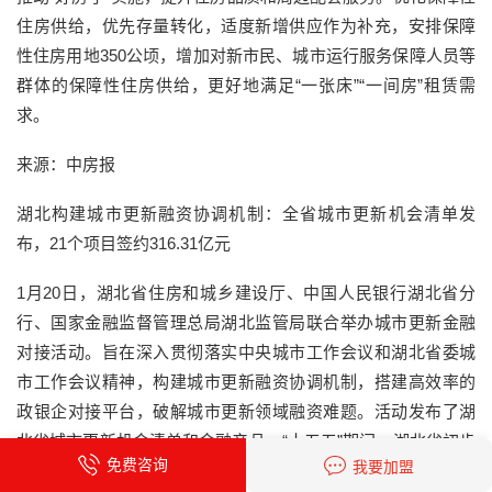
住房供给，优先存量转化，适度新增供应作为补充，安排保障
性住房用地350公顷，增加对新市民、城市运行服务保障人员等
群体的保障性住房供给，更好地满足“一张床”“一间房”租赁需
求。
来源：中房报
湖北构建城市更新融资协调机制：全省城市更新机会清单发
布，21个项目签约316.31亿元
1月20日，湖北省住房和城乡建设厅、中国人民银行湖北省分
行、国家金融监督管理总局湖北监管局联合举办城市更新金融
对接活动。旨在深入贯彻落实中央城市工作会议和湖北省委城
市工作会议精神，构建城市更新融资协调机制，搭建高效率的
政银企对接平台，破解城市更新领域融资难题。活动发布了湖
北省城市更新机会清单和金融产品。“十五五”期间，湖北省初步
免费咨询
我要加盟
谋划住建领域重大项目投资超8300亿元，城市更新达7000多亿