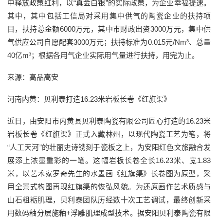
中释放政策红利，以“真金白银”的实际政策，为企业幸福提速。
其中，其中包括工信局对采用集中供气的陶瓷企业的扶持项
目，扶持总金额6000万元，其中市财政出资3000万元，集中供
气供应公司自愿配套3000万元；扶持标准为0.015元/Nm³、总量
40亿m³；根据各用气企业实际用气量进行扶持，用完为止。
来源：高品高安
河南内黄：贝利泰打造16.23米岩板长卷《红旗渠》
近日，由安阳市内黄县贝利泰陶瓷有限公司匠心打造的16.23米
岩板长卷《红旗渠》正式入藏林州，以现代陶瓷工艺为笔，将
“人工天河”的壮丽史诗镌刻于瓷板之上，为安阳红色文旅融合发
展添上浓墨重彩的一笔。这幅岩板长卷全长16.23米、宽1.83
米，以艺术家罗奇先生的水墨画《红旗渠》长卷图为原型，采
用全景式构图再现红旗渠的恢弘风貌。为还原画作艺术质感与
山石粗粝肌理，贝利泰团队历经数十次工艺调试，最终创新采
用数码釉分层施釉+浮雕肌理成型技术。据安阳贝利泰陶瓷有限