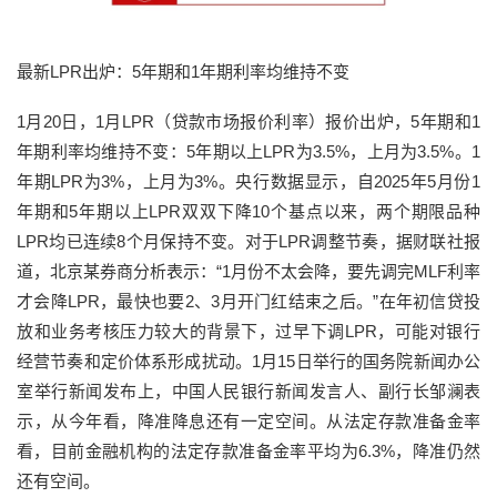
最新LPR出炉：5年期和1年期利率均维持不变
1月20日，1月LPR（贷款市场报价利率）报价出炉，5年期和1
年期利率均维持不变：5年期以上LPR为3.5%，上月为3.5%。1
年期LPR为3%，上月为3%。央行数据显示，自2025年5月份1
年期和5年期以上LPR双双下降10个基点以来，两个期限品种
LPR均已连续8个月保持不变。对于LPR调整节奏，据财联社报
道，北京某券商分析表示：“1月份不太会降，要先调完MLF利率
才会降LPR，最快也要2、3月开门红结束之后。”在年初信贷投
放和业务考核压力较大的背景下，过早下调LPR，可能对银行
经营节奏和定价体系形成扰动。1月15日举行的国务院新闻办公
室举行新闻发布上，中国人民银行新闻发言人、副行长邹澜表
示，从今年看，降准降息还有一定空间。从法定存款准备金率
看，目前金融机构的法定存款准备金率平均为6.3%，降准仍然
还有空间。