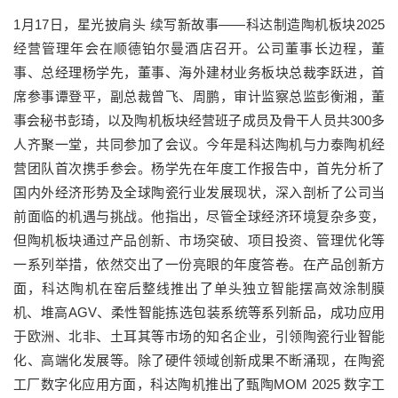
1月17日，星光披肩头 续写新故事——科达制造陶机板块2025
经营管理年会在顺德铂尔曼酒店召开。公司董事长边程，董
事、总经理杨学先，董事、海外建材业务板块总裁李跃进，首
席参事谭登平，副总裁曾飞、周鹏，审计监察总监彭衡湘，董
事会秘书彭琦，以及陶机板块经营班子成员及骨干人员共300多
人齐聚一堂，共同参加了会议。今年是科达陶机与力泰陶机经
营团队首次携手参会。杨学先在年度工作报告中，首先分析了
国内外经济形势及全球陶瓷行业发展现状，深入剖析了公司当
前面临的机遇与挑战。他指出，尽管全球经济环境复杂多变，
但陶机板块通过产品创新、市场突破、项目投资、管理优化等
一系列举措，依然交出了一份亮眼的年度答卷。在产品创新方
面，科达陶机在窑后整线推出了单头独立智能摆高效涂制膜
机、堆高AGV、柔性智能拣选包装系统等系列新品，成功应用
于欧洲、北非、土耳其等市场的知名企业，引领陶瓷行业智能
化、高端化发展等。除了硬件领域创新成果不断涌现，在陶瓷
工厂数字化应用方面，科达陶机推出了甄陶MOM 2025 数字工