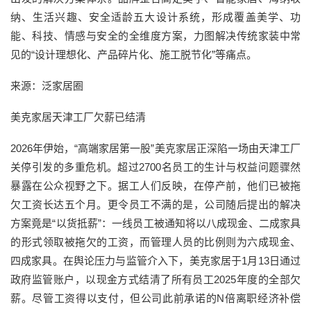
纳、生活兴趣、安全适龄五大设计系统，形成覆盖美学、功
能、科技、情感与安全的全维度方案，力图解决传统家装中常
见的“设计理想化、产品碎片化、施工脱节化”等痛点。
来源：泛家居圈
美克家居天津工厂欠薪已结清
2026年伊始，“高端家居第一股”美克家居正深陷一场由天津工厂
关停引发的多重危机。超过2700名员工的生计与权益问题骤然
暴露在公众视野之下。据工人们反映，在停产前，他们已被拖
欠工资长达五个月。更令员工不满的是，公司随后提出的解决
方案竟是“以货抵薪”：一线员工被通知将以八成现金、二成家具
的形式领取被拖欠的工资，而管理人员的比例则为六成现金、
四成家具。在舆论压力与监管介入下，美克家居于1月13日通过
政府监管账户，以现金方式结清了所有员工2025年度的全部欠
薪。尽管工资得以支付，但公司此前承诺的N倍离职经济补偿