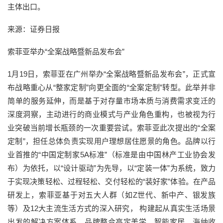
主体出口。
来源：证券日报
索菲亚举办“全案战略暨新品发布会”
1月19日，索菲亚在广州举办“全案战略暨新品发布会”，正式宣
布战略重心从“整家定制”向更全面的“全案定制”转型。此举并非
简单的服务延伸，而是基于对存量市场本质与消费需求变迁的
深度洞察，主动进行的商业模式与产业角色重构，也被视为行
业突破当前增长瓶颈的一次重要尝试。索菲亚此次提出的“全案
定制”，担任总体负责实现用户理想居住愿景的角色。品牌以行
业首推的“中国定制家5A标准”（标准是由中国林产工业协会发
布）为依托，以“设计驱动”为先导，以“定装一体”为系统，致力
于实现决策轻松、过程轻松、交付轻松的“装好家”体验。在产品
研发上，索菲亚基于对五大人群（如Z世代、新中产、银发族
等）及12大主流生活方式的深入研究， 构建起从真实生活场景
出发的解决方案体系。品牌整合高定美学、智能家居、海纳收