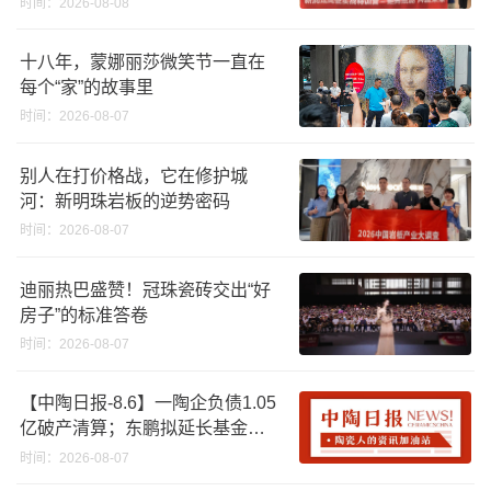
时间：2026-08-08
十八年，蒙娜丽莎微笑节一直在
每个“家”的故事里
时间：2026-08-07
别人在打价格战，它在修护城
河：新明珠岩板的逆势密码
时间：2026-08-07
迪丽热巴盛赞！冠珠瓷砖交出“好
房子”的标准答卷
时间：2026-08-07
【中陶日报-8.6】一陶企负债1.05
亿破产清算；东鹏拟延长基金投
资期限；工信部开展建陶行业能
时间：2026-08-07
效领跑者企业推荐工作