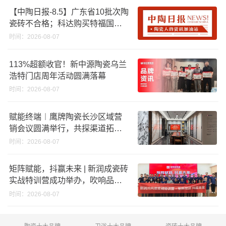
【中陶日报-8.5】广东省10批次陶
瓷砖不合格；科达购买特福国际
股份申请未通过；蒙娜丽莎5千万
时间：2026-08-07
回购股份；建霖家居海外产能突
破18亿元
113%超额收官！新中源陶瓷乌兰
浩特门店周年活动圆满落幕
时间：2026-08-07
赋能终端︱鹰牌陶瓷长沙区域营
销会议圆满举行，共探渠道拓展
与门店升级新路径
时间：2026-08-07
矩阵赋能，抖赢未来 | 新润成瓷砖
实战特训营成功举办，吹响品牌
秋季营销冲锋号！
时间：2026-08-07