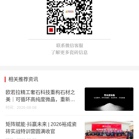
相关推荐资讯
欧若拉精工奢石科技重构石材之
美｜可循环高纯度微晶，重新定
义高端奢石原料
时间：2026-08-08
矩阵赋能·抖赢未来 | 2026裕成瓷
砖实战特训营圆满收官