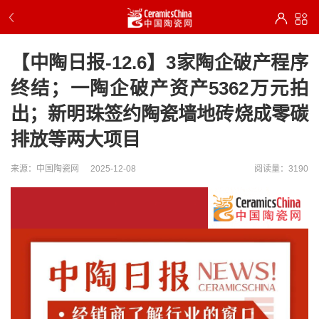
【中陶日报-12.6】3家陶企破产程序
终结；一陶企破产资产5362万元拍
出；新明珠签约陶瓷墙地砖烧成零碳
排放等两大项目
来源：中国陶瓷网
2025-12-08
阅读量：3190