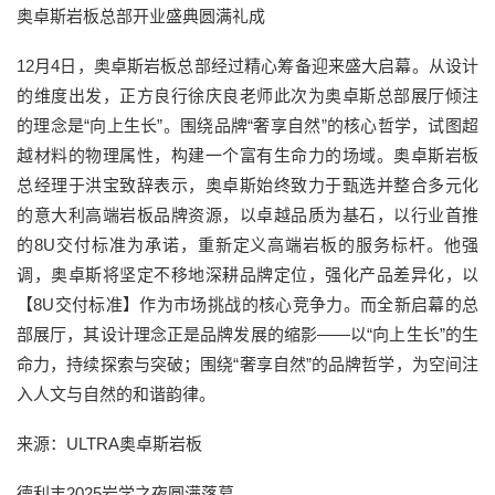
奥卓斯岩板总部开业盛典圆满礼成
12月4日，奥卓斯岩板总部经过精心筹备迎来盛大启幕。从设计
的维度出发，正方良行徐庆良老师此次为奥卓斯总部展厅倾注
的理念是“向上生长”。围绕品牌“奢享自然”的核心哲学，试图超
越材料的物理属性，构建一个富有生命力的场域。奥卓斯岩板
总经理于洪宝致辞表示，奥卓斯始终致力于甄选并整合多元化
的意大利高端岩板品牌资源，以卓越品质为基石，以行业首推
的8U交付标准为承诺，重新定义高端岩板的服务标杆。他强
调，奥卓斯将坚定不移地深耕品牌定位，强化产品差异化，以
【8U交付标准】作为市场挑战的核心竞争力。而全新启幕的总
部展厅，其设计理念正是品牌发展的缩影——以“向上生长”的生
命力，持续探索与突破；围绕“奢享自然”的品牌哲学，为空间注
入人文与自然的和谐韵律。
来源：ULTRA奥卓斯岩板
德利丰2025岩学之夜圆满落幕