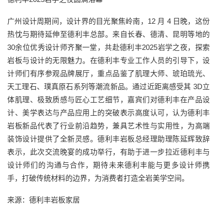
广州设计周期间，设计界的目光聚焦岭南，12 月 4 日晚，这份
热忱与期待延伸至德利丰总部。来自长春、德清、昆明等地的
30余位优秀设计师齐聚一堂，共赴德利丰2025岩学之夜，探索
岩板与设计的无限魅力。在德利丰专业工作人员的引导下，设
计师们有序参观品牌展厅，重点品鉴了肌理大师、琥珀琉光、
天工理石、璞真原石系列等潮流新品。通过近距离感受其 3D立
体肌理、极致质感与匠心工艺细节，嘉宾们对德利丰在产品设
计、美学表达与产品应用上的突破表示高度认可，认为德利丰
岩板新品代表了行业前沿趋势，兼具艺术性与实用性，为高端
装饰设计提供了全新灵感。德利丰岩板总经理助理陈延辉致辞
表示，此次交流晚宴的成功举行，有助于进一步拉近德利丰与
设计师们的沟通与合作，期待未来德利丰能与更多设计师携
手，打破传统材料的边界，为消费者打造全岩美学空间。
来源：德利丰岩板家居