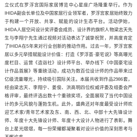
立仪式在罗浮宫国际家居博览中心星座广场隆重举行。作为
IHIDA副会长单位及中国家居行业领军者，罗浮宫家居始终致力
于构建一个开放、共享、赋能的设计生态平台。活动伊始，
IHIDA人居空间设计奖评委会成员、设计界的旗帜人物梁志天先
生与李翔宁先生通过视频对活动表达了诚挚祝贺，并高度肯定
了IHIDA在5年来对行业创新的推动作用。过去一年，罗浮宫家
居以多元举措赋能设计价值：打造《罗浮荟·豪宅说》等高曝光
度栏目、运营《造诣社》设计师平台、举办线下《中国豪宅设
计作品首展》等重磅活动，成功为数百位设计师的作品带来过
亿级流量曝光，持续吸引国际关注。本届共收到作品2986套，
经由梁志天、李翔宁、姜俊、洪高明四位权威评委及组委会严
格评审，最终评选出数十个重磅奖项，全面展现了当代中国设
计的多元风貌与蓬勃生机。此外，盛典还对年度最受设计师欢
迎艺术家/青年艺术家及东、南、西、北、中部十大先锋设计
师、年度十大先锋设计师、年度十大设计人物进行了表彰。舞
台上星光熠熠，每一份荣耀都凝聚着对设计价值的深刻思考与
不懈追求。