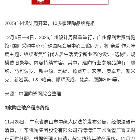
2025广州设计周开幕，10多家建陶品牌亮相
12月5日—8日，2025广州设计周隆重举行，广州保利世贸博览
馆+国际采购中心+海珠国际会展中心三馆同开，将“亲爱”作为年
度主题，继续聚焦“当代人居生活美学新业态的设计+选材”，规
模依旧豪华、内容持续扩容。其中，建陶行业参展品牌有：鹰
牌、马可波罗、新中源、玛缇、德赛斯、宏宇、奥卓斯、斯米
克、新岩素、L&D唯美、顺辉天成、梵高、鹰牌2086等。
来源：中国陶瓷网综合整理
3家陶企破产程序终结
11月28日，广东省佛山市中级人民法院发布公告，经依法破产
清算，广东佛陶集团股份有限公司石湾湾江艺术陶瓷厂暂无财
产可供分配，根据管理人申请，裁定终结其破产程序。11月27