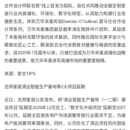
合作设计师联名款”线上首发为契机，旨在共同推动全屋定制家
居行业向高端化、环保化、数字化转型，从而助力构建行业发
展新生态。体到万华禾香芮铂Damian O'Sullivan 爱马仕合作设
计师系列，万华禾香集团副总裁李涛在致辞中介绍到，其延续
了禾香板材无醛环保的技术基因，同时融合国际化美学设计与
精致化匠心工艺，精准契合当代消费者对健康与格调的双重追
求，自2025年7月面市以来，已被打造成为万华禾香高端化战略
的重要成果，是万华禾香进军高端市场的重要里程碑。
来源：家言TIPS
志邦家居清远智能生产基地等2大项目延期
近日，志邦家居公告宣布，将“清远智能生产基地（一二期）建
设项目”延期至2026年12月完工，“数字化升级项目”延期至2027
年12月。延期主因是房地产市场调整导致行业需求不足，为避
免产能闲置而审慎推进。同时，公司优化了清远项目的内部投