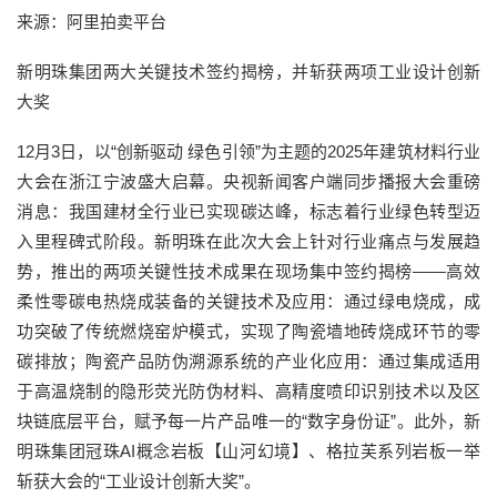
来源：阿里拍卖平台
新明珠集团两大关键技术签约揭榜，并斩获两项工业设计创新
大奖
12月3日，以“创新驱动 绿色引领”为主题的2025年建筑材料行业
大会在浙江宁波盛大启幕。央视新闻客户端同步播报大会重磅
消息：我国建材全行业已实现碳达峰，标志着行业绿色转型迈
入里程碑式阶段。新明珠在此次大会上针对行业痛点与发展趋
势，推出的两项关键性技术成果在现场集中签约揭榜——高效
柔性零碳电热烧成装备的关键技术及应用：通过绿电烧成，成
功突破了传统燃烧窑炉模式，实现了陶瓷墙地砖烧成环节的零
碳排放；陶瓷产品防伪溯源系统的产业化应用：通过集成适用
于高温烧制的隐形荧光防伪材料、高精度喷印识别技术以及区
块链底层平台，赋予每一片产品唯一的“数字身份证”。此外，新
明珠集团冠珠AI概念岩板【山河幻境】、格拉芙系列岩板一举
斩获大会的“工业设计创新大奖”。