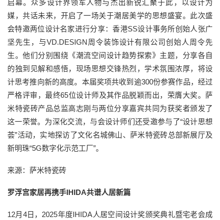
启幕。众多设计界领军人物与杰出新锐汇聚于此，以设计为
媒，共话未来，开启了一场关于潮居美学的思想盛宴。此次盛
会特邀两位设计名家进行分享：香港SS设计事务所创始人张广
坚先生，与VD.DESIGN周令装饰设计有限公司创始人周令先
生。他们分别围绕《潮流空间设计趋势探索》主题，分享各自
的独到见解和感悟，现场思想交锋热烈，学术氛围浓厚，将设
计思考推向新的高度。本届奖项共收到逾300份参赛作品，经过
严格评审，最终65位设计师及其作品脱颖而出，荣膺大奖。萨
米特瓷砖产品总监高志刚与两位分享嘉宾共同为获奖者颁发了
这一荣誉。为深化交流，与会设计师们还受邀参与了“设计思想
荟”活动，实地探访了文化名城佛山、萨米特瓷砖总部新展厅及
新明珠“5G数字化示范工厂”。
来源：萨米特瓷砖
罗浮宫家居再携手IHIDA共谱人居新篇
12月4日，2025年度IHIDA人居空间设计奖颁奖典礼暨宅老会成