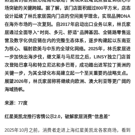
场突破的关键跨越。据了解，该门店面积超过800平方米，店态
设计延续了林氏家居国内门店的空间美学理念，实现品牌DNA
在海外市场的一次复刻。自2017年启动出口业务以来，林氏家
居通过全面导入“时尚、多元、舒适”品牌基因、全链路零售运
营及数字化供应链在内的完整生态体系，逐步构建起以东南亚
为核心、辐射欧美与中东的全球化网络。2025年，林氏家居进
一步加快出海步伐，继文莱与马尼拉之后，LINSY独立门店首
次登陆巴拿马和特立尼达和多巴哥，成功踏出进军拉丁美洲的
关键一步，为其全球化布局建立起一个至关重要的战略支点。
展望2026年，林氏家居称将继续向欧洲、澳大利亚等更广阔的
海域扬帆。
来源：77度
红星美凯龙推行客情公示2.0，破解家居消费“信息差”
2025年10月之前，消费者走进上海红星美凯龙各家商场，看到