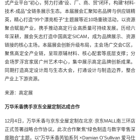
式产业平台”初心，努力打通“设、厂、商、贸”闭环，构建“材料-
技术-成品”全链条展示生态。本届展会汇聚知名品牌与供应链精
英，精心打造“99个漂亮柜子”主题展等近10场重磅活动，以资源
聚合赋能产业，携手推动高定行业高质量可持续发展。历经六
年深耕，展会矢志打造中国高定SICAM，成为品牌展示、资源
链接的核心主场。本届展会创新升级布局，主会场广交会C区，
聚焦高定全产业链，呈现原辅材料、核心配套等底层支撑；分
会场罗浮宫家居广州艺术中心，集中展示高定品牌创新成果。
同期打造高定设计周与生态大会，打通设计与制造边界，整合
产业上下游资源。
来源：高定展
万华禾香携手京东全屋定制达成合作
12月4日，万华禾香与京东全屋定制在北京·京东MALL南三环店
正式签署战略合作协议。此次合作聚焦“绿色制造与数字零售深
度融合”主题，以“万华禾香芮铂系列 ×Damian O'Sullivan 爱马仕