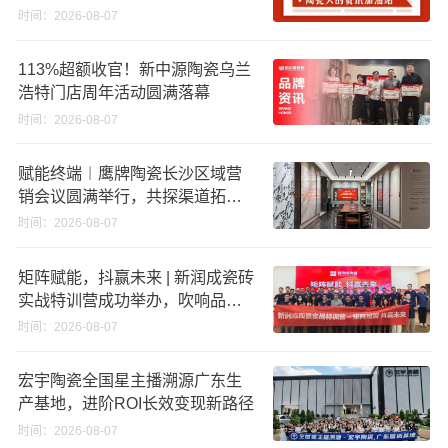
股份申请未通过；蒙娜丽莎5千万
时间：2026-08-07
回购股份；建霖家居海外产能突
破18亿元
113%超额收官！新中源陶瓷乌兰
浩特门店周年活动圆满落幕
时间：2026-08-07
赋能终端︱鹰牌陶瓷长沙区域营
销会议圆满举行，共探渠道拓展
与门店升级新路径
时间：2026-08-07
矩阵赋能，抖赢未来 | 新润成瓷砖
实战特训营成功举办，吹响品牌
秋季营销冲锋号！
时间：2026-08-07
宏宇陶瓷全国星主播溯源广东生
产基地，进阶ROI长效变现新路径
时间：2026-08-07