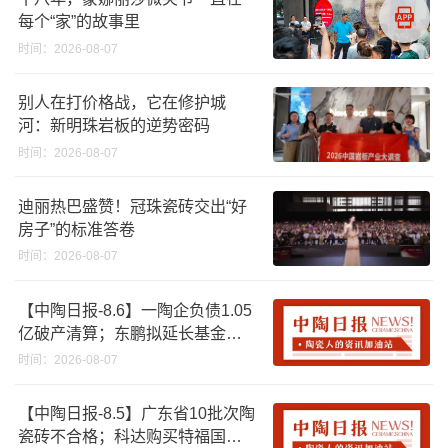
每个“家”的故事里
时间：2026-08-07
别人在打价格战，它在修护城
河：新明珠岩板的逆势密码
时间：2026-08-07
迪丽热巴盛赞！冠珠瓷砖交出“好
房子”的标准答卷
时间：2026-08-07
【中陶日报-8.6】一陶企负债1.05
亿破产清算；东鹏拟延长基金投
资期限；工信部开展建陶行业能
时间：2026-08-07
效领跑者企业推荐工作
【中陶日报-8.5】广东省10批次陶
瓷砖不合格；科达购买特福国际