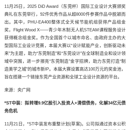
11月25日，2025 DiD Award（东莞杯）国际工业设计大赛颁奖
典礼在东莞举行，92件优秀作品从超8000件参赛作品中脱颖而
出。其中，PHU-EA400整体式全天候节能机组获得产品组金
奖，Flight Wood X——青少年木制无人机STEAM课程服务设计
获得概念组金奖。作为全国首个以城市命名、由政府主办的大
型国际工业设计竞赛，本届大赛以“设计赋能产业，创新驱动未
来”为主题，助力“东莞制造”和“东莞设计”在全球制造业和设计领
域中突围，进一步擦亮“东莞制造”金字招牌，助力东莞打造“制
造美学之城”的城市新IP。本届大赛设置高达100万元的奖金池，
旨在搭建一个链接东莞产业资源和全球工业设计资源的平台。
来源：央广网
*ST中装：拟转增9.9亿股引入投资人+清偿债务，化解34亿元债
务危机
11月21日，*ST中装发布重整计划(草案)。公司拟通过资本公积