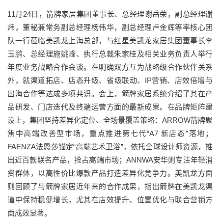
11月24日，箭牌家居集团董事长、总经理谢岳荣，副总经理谢
炜，董秘兼常务副总经理杨伟华，副总经理卢金辉等率核心团
队一行莅临美凯龙上海总部，与红星美凯龙家居集团董事长李
玉鹏、总经理施姚峰、执行总裁朱家桂及相关业务负责人举行
年度业务战略合作会谈。在明确双方互为战略级合作伙伴关系
外，就渠道拓店、店态升级、省级联动、IP营销、店效倍增与
出海合作等达成多项共识。会上，箭牌家居系统介绍了其在产
品研发、门店迭代及终端运营方面的最新成果。在品牌矩阵建
设上，集团坚持差异化定位、全场景覆盖策略：ARROW箭牌聚
焦中高端改善型市场，重点推进第七代“A7 新店态”落地；
FAENZA法恩莎锚定“高端艺术卫浴”，依托全球设计师资源，推
出近百款联名产品，抢占高端市场；ANNWA安华则专注年轻消
费群体，以高性价比爆款产品打造差异化竞争力。美凯龙方面
则回顾了与箭牌家居近年来的合作成果，指出箭牌在美凯龙渠
道中保持稳健增长，尤其在店效提升、位置优化与联合营销方
面成效显著。