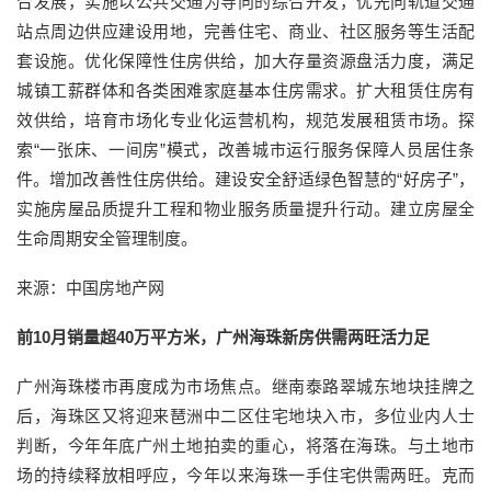
合发展，实施以公共交通为导向的综合开发，优先向轨道交通
站点周边供应建设用地，完善住宅、商业、社区服务等生活配
套设施。优化保障性住房供给，加大存量资源盘活力度，满足
城镇工薪群体和各类困难家庭基本住房需求。扩大租赁住房有
效供给，培育市场化专业化运营机构，规范发展租赁市场。探
索“一张床、一间房”模式，改善城市运行服务保障人员居住条
件。增加改善性住房供给。建设安全舒适绿色智慧的“好房子”，
实施房屋品质提升工程和物业服务质量提升行动。建立房屋全
生命周期安全管理制度。
来源：中国房地产网
前10月销量超40万平方米，广州海珠新房供需两旺活力足
广州海珠楼市再度成为市场焦点。继南泰路翠城东地块挂牌之
后，海珠区又将迎来琶洲中二区住宅地块入市，多位业内人士
判断，今年年底广州土地拍卖的重心，将落在海珠。与土地市
场的持续释放相呼应，今年以来海珠一手住宅供需两旺。克而