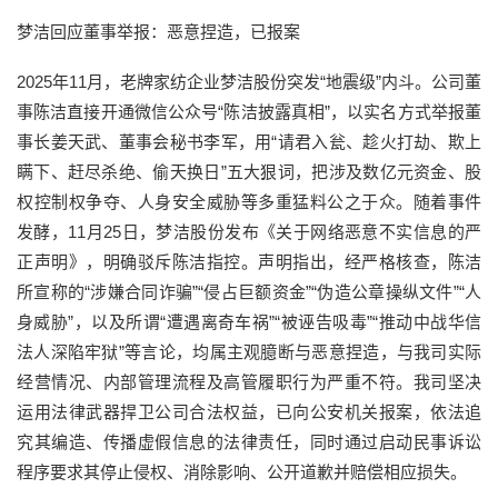
梦洁回应董事举报：恶意捏造，已报案
2025年11月，老牌家纺企业梦洁股份突发“地震级”内斗。公司董
事陈洁直接开通微信公众号“陈洁披露真相”，以实名方式举报董
事长姜天武、董事会秘书李军，用“请君入瓮、趁火打劫、欺上
瞒下、赶尽杀绝、偷天换日”五大狠词，把涉及数亿元资金、股
权控制权争夺、人身安全威胁等多重猛料公之于众。随着事件
发酵，11月25日，梦洁股份发布《关于网络恶意不实信息的严
正声明》，明确驳斥陈洁指控。声明指出，经严格核查，陈洁
所宣称的“涉嫌合同诈骗”“侵占巨额资金”“伪造公章操纵文件”“人
身威胁”，以及所谓“遭遇离奇车祸”“被诬告吸毒”“推动中战华信
法人深陷牢狱”等言论，均属主观臆断与恶意捏造，与我司实际
经营情况、内部管理流程及高管履职行为严重不符。我司坚决
运用法律武器捍卫公司合法权益，已向公安机关报案，依法追
究其编造、传播虚假信息的法律责任，同时通过启动民事诉讼
程序要求其停止侵权、消除影响、公开道歉并赔偿相应损失。