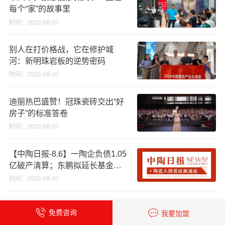
每个“家”的故事里
时间：2026-08-07
别人在打价格战，它在修护城
河：新明珠岩板的逆势密码
时间：2026-08-07
迪丽热巴盛赞！冠珠瓷砖交出“好
房子”的标准答卷
时间：2026-08-07
【中陶日报-8.6】一陶企负债1.05
亿破产清算；东鹏拟延长基金投
资期限；工信部开展建陶行业能
时间：2026-08-07
效领跑者企业推荐工作
【中陶日报-8.5】广东省10批次陶
免费咨询
我要加盟
瓷砖不合格；科达购买特福国际