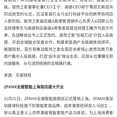
级。居然之家董事长兼CEO王宁、高德CEO郭宁等双方高层共
同出席签约仪式，见证家装行业与出行科技平台的跨界协同迈
入新阶段。居然之家副总裁&新零售营销中心负责人&洞窝公司
总经理李杰与高德到店渠道&零售家装部总经理王曦作为双方代
表，在战略协议书上正式签约。居然之家“百城万店”计划入驻高
德，开启全域融合深度合作，构建家装用户全链路体验闭环。
根据规划，双方将推动居然之家全国百余家核心卖场及数万家
商户集中入驻高德，打造“店中店”商业生态，实现从位置曝光到
内容服务、从引流到核销的全链路打通。
来源：乐居财经
ZFANX全屋智能上海首店盛大开业
11月21日，ZFANX全屋智能旗舰店正式落地上海。ZFANX是深
圳路徕科技旗下的智能家居品牌，由苹果原班研发人马创立 ，
将以真正意义上的苹果级智能家居产品与体验，为上海消费者