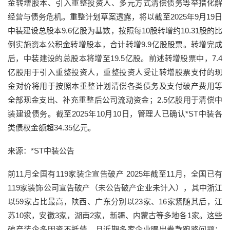
金转增股本、引入重整投资人、多元方式清偿债务等举措化解
经营与债务危机。重整计划草案透露，将以截至2025年9月19日
中装建设总股本9.6亿股为基数，按照每10股转增约10.31股的比
例实施资本公积金转增股本，合计转增9.9亿股股票。转增完成
后，中装建设的总股本将增至19.5亿股。前述转增股票中，7.4
亿股用于引入重整投资人，重整投资人受让转增股票支付的现
金对价将用于按照本重整计划清偿各类债务及支付破产费用等
全部现金支出、补充重整后公司流动资金；2.5亿股用于清偿中
装建设债务。截至2025年10月10日，管理人已确认*ST中装各
类债权金额超34.35亿元。
来源：*ST中装公告
前11月全国有119家装企宣告破产 2025年截至11月，全国已有
119家装饰公司宣告破产（未公告破产企业未计入），其中浙江
以59家占比最高，陕西、广东分别以23家、16家紧随其后，江
苏10家，安徽3家，湖南2家，新疆、内蒙古等多地各1家。这些
破产装企多因资不抵债，且近期多家企业曝出卷款跑路问题：