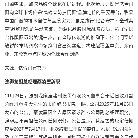
门窗需求，加速品牌全球化布局进程。此次参展，既是亿合门
窗向全球市场传递“高端全防护门窗”品牌定位的重要舞台，彰显
中国门窗的技术自信与品质实力；更是践行“亿合守护・全球共
享”品牌理念的生动实践，为深化品牌国际战略布局、拓展全球
合作版图迈出关键一步。在全球化浪潮的推动下，亿合门窗以
敏锐的市场洞察力领跑门窗出海赛道，构建起覆盖中东、东南
亚、东欧等重点区域的全球合作网络。
来源：亿合门窗官方
法狮龙副总经理蔡凌雲辞职
11月24日，法狮龙家居建材股份有限公司董事会于近日收到副
总经理蔡凌雲先生的书面辞职报告。根据公司2025年11月25日
发布的公告，蔡凌雲因个人原因请求辞去公司副总经理职务，
辞职后不再担任公司任何职务。公告显示，蔡凌雲的原定任期
应至2027年7月17日，此次辞职属于提前离任。根据《公司法》
及《公司章程》等相关规定，其辞职报告自送达董事会之日起