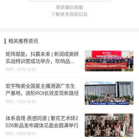
相关推荐资讯
矩阵赋能，抖赢未来 | 新润成瓷砖
实战特训营成功举办，吹响品牌
秋季营销冲锋号！
时间：2026-08-07
宏宇陶瓷全国星主播溯源广东生
产基地，进阶ROI长效变现新路径
时间：2026-08-07
体系造境·质感同源 | 繁花艺术砖2
026新品发布媒体见面会圆满举行
时间：2026-08-07