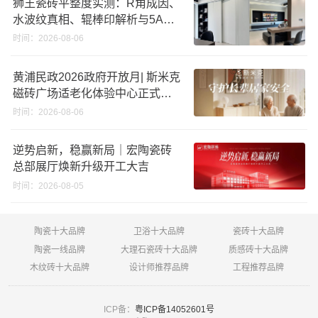
狮王瓷砖平整度实测：R角成因、
水波纹真相、辊棒印解析与5A标
准选购指南
时间：2026-08-06
黄浦民政2026政府开放月| 斯米克
磁砖广场适老化体验中心正式亮
相
时间：2026-08-06
逆势启新，稳赢新局｜宏陶瓷砖
总部展厅焕新升级开工大吉
时间：2026-08-05
陶瓷十大品牌
卫浴十大品牌
瓷砖十大品牌
陶瓷一线品牌
大理石瓷砖十大品牌
质感砖十大品牌
木纹砖十大品牌
设计师推荐品牌
工程推荐品牌
ICP备：
粤ICP备14052601号