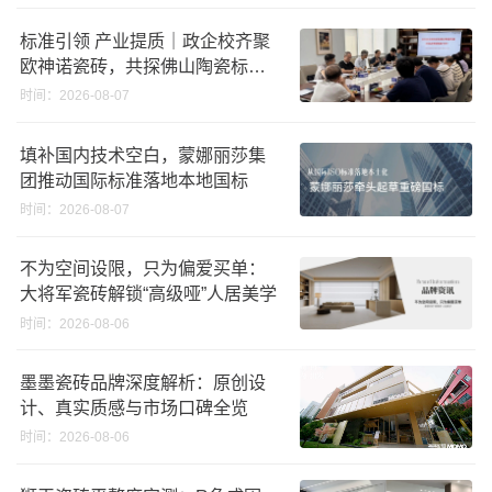
标准引领 产业提质｜政企校齐聚
欧神诺瓷砖，共探佛山陶瓷标准
化发展新路径
时间：2026-08-07
填补国内技术空白，蒙娜丽莎集
团推动国际标准落地本地国标
时间：2026-08-07
不为空间设限，只为偏爱买单：
大将军瓷砖解锁“高级哑”人居美学
时间：2026-08-06
墨墨瓷砖品牌深度解析：原创设
计、真实质感与市场口碑全览
时间：2026-08-06