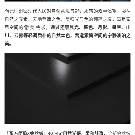
陶元帅洞察现代人居对自然意境与舒适质感的双重渴望，凝萃
自然之元素、天地至简之色，复归光与色的纯粹之境，满足家
居空间的“静美”需求，
通过还原晨光、暮色、月影、星空、山
川、云雾等轻调质朴的自然本色，营造素简空间的宁静淡泊之
美。
「东方简韵×金丝绒」40°-45°自然光感
，柔和舒适，全新金丝绒