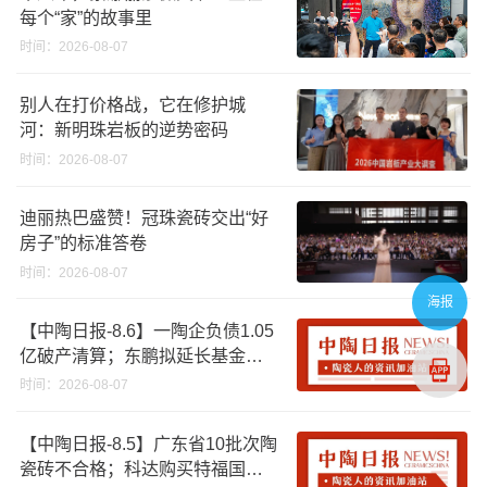
每个“家”的故事里
时间：2026-08-07
别人在打价格战，它在修护城
河：新明珠岩板的逆势密码
时间：2026-08-07
迪丽热巴盛赞！冠珠瓷砖交出“好
房子”的标准答卷
时间：2026-08-07
海报
【中陶日报-8.6】一陶企负债1.05
亿破产清算；东鹏拟延长基金投
资期限；工信部开展建陶行业能
时间：2026-08-07
效领跑者企业推荐工作
【中陶日报-8.5】广东省10批次陶
瓷砖不合格；科达购买特福国际