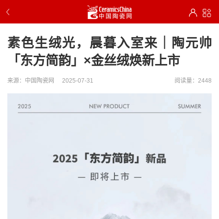
素色生绒光，晨暮入室来｜陶元帅
「东方简韵」×金丝绒焕新上市
来源：中国陶瓷网
2025-07-31
阅读量：2448