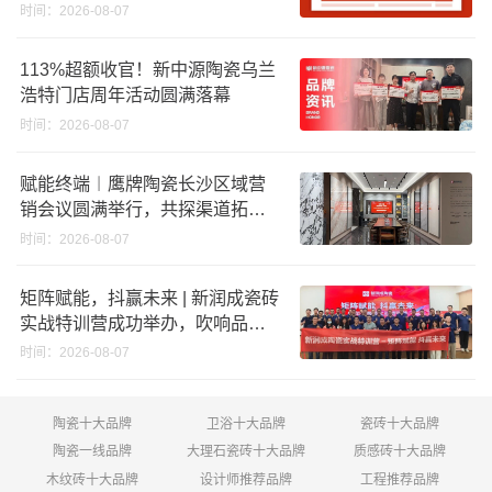
股份申请未通过；蒙娜丽莎5千万
时间：2026-08-07
回购股份；建霖家居海外产能突
破18亿元
113%超额收官！新中源陶瓷乌兰
浩特门店周年活动圆满落幕
时间：2026-08-07
赋能终端︱鹰牌陶瓷长沙区域营
销会议圆满举行，共探渠道拓展
与门店升级新路径
时间：2026-08-07
矩阵赋能，抖赢未来 | 新润成瓷砖
实战特训营成功举办，吹响品牌
秋季营销冲锋号！
时间：2026-08-07
陶瓷十大品牌
卫浴十大品牌
瓷砖十大品牌
陶瓷一线品牌
大理石瓷砖十大品牌
质感砖十大品牌
木纹砖十大品牌
设计师推荐品牌
工程推荐品牌