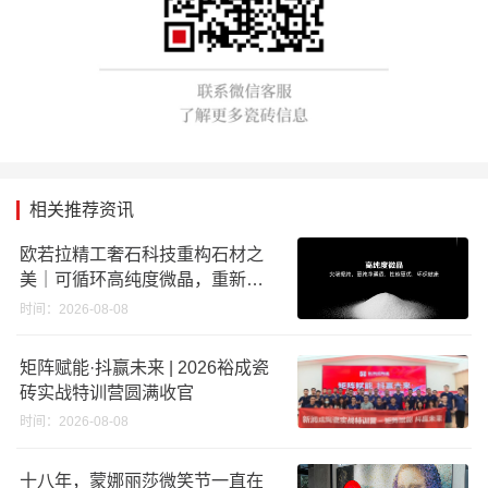
相关推荐资讯
欧若拉精工奢石科技重构石材之
美｜可循环高纯度微晶，重新定
义高端奢石原料
时间：2026-08-08
矩阵赋能·抖赢未来 | 2026裕成瓷
砖实战特训营圆满收官
时间：2026-08-08
十八年，蒙娜丽莎微笑节一直在