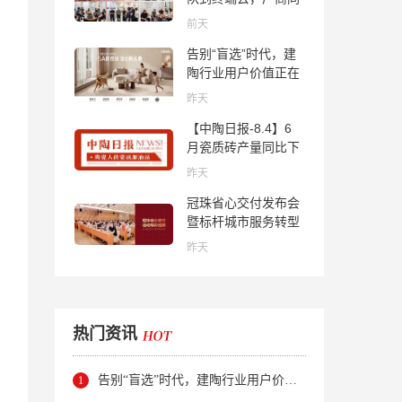
心找到市场的答案
前天
告别“盲选”时代，建
陶行业用户价值正在
被改写！
昨天
【中陶日报-8.4】6
月瓷质砖产量同比下
降超10％；2家中国
昨天
陶企亮相马来西亚
冠珠省心交付发布会
ARCHIDEX 2026石
暨标杆城市服务转型
材展；东鹏已斥资
集训会圆满举行
4852万回购股份；方
昨天
向集团出海
热门资讯
告别“盲选”时代，建陶行业用户价值正在被改写！