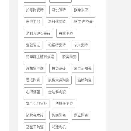
如意陶瓷砖
君悦磁砖
欧希米亚
乐浪卫浴
新时代瓷砖
德宝·西克曼
通利大理石瓷砖
丹拿卫浴
壹號智选
帕诺特瓷砖
90+瓷砖
润华庭主题背景墙
欧美陶瓷
理想家严选
白兔瓷砖
米兰诺陶瓷
晋成陶瓷
凯撒大道陶瓷
钻牌陶瓷
心海伽蓝
金达雅陶瓷
富兰克浴室柜
法恩莎卫浴
箭牌瓷木砖
智联陶瓷
鼎立陶瓷
冠星王陶瓷
鸿运陶机