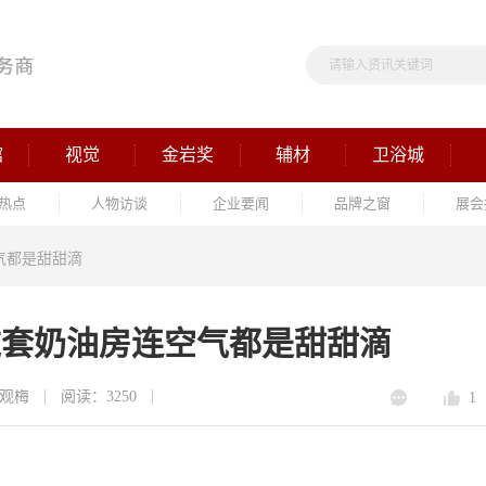
馆
视觉
金岩奖
辅材
卫浴城
热点
人物访谈
企业要闻
品牌之窗
展会
气都是甜甜滴
这套奶油房连空气都是甜甜滴
观梅
阅读：3250
1