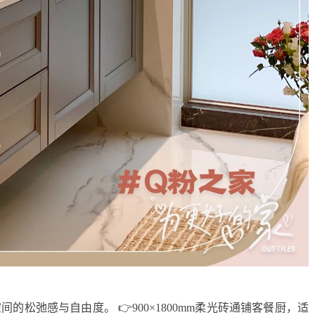
松弛感与自由度。 👉900×1800mm柔光砖通铺客餐厨，适