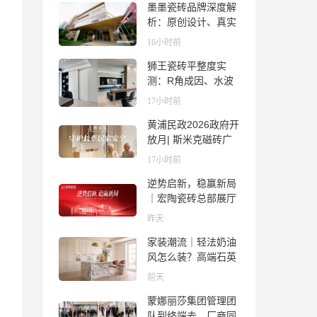
墨墨瓷砖品牌深度解
析：原创设计、真实
质感与市场口碑全览
16小时前
狮王瓷砖平整度实
测：R角成因、水波
纹真相、辊棒印解析
17小时前
与5A标准选购指南
黄浦民政2026政府开
放月| 斯米克磁砖广
场适老化体验中心正
17小时前
式亮相
逆势启新，稳赢新局
｜宏陶瓷砖总部展厅
焕新升级开工大吉
昨天
家装潮流｜轻法奶油
风怎么装？高端石英
石品牌法萨石，打造
前天
质感橱柜台面
蒙娜丽莎集团管理团
队到终端去，厂商同