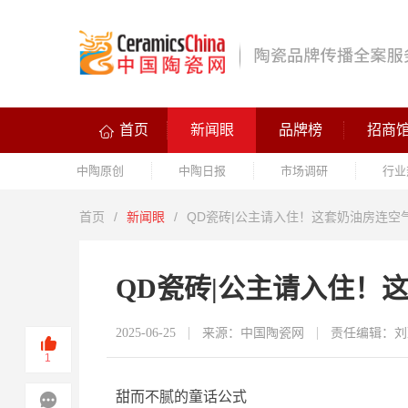
首页
新闻眼
品牌榜
招商
中陶原创
中陶日报
市场调研
行业
首页
/
新闻眼
/
QD瓷砖|公主请入住！这套奶油房连空
QD瓷砖|公主请入住！
2025-06-25
来源：中国陶瓷网
责任编辑：刘
1
甜而不腻的童话公式