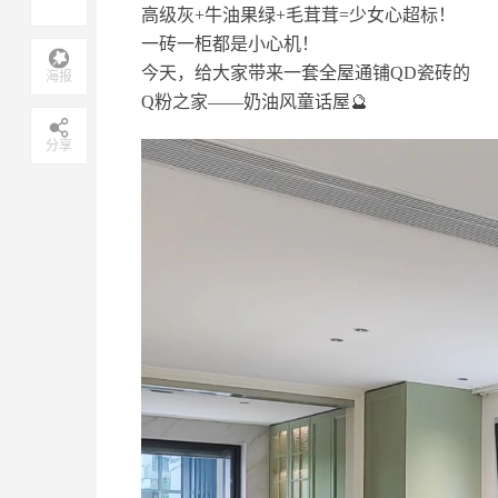
高级灰+牛油果绿+毛茸茸=少女心超标！
一砖一柜都是小心机！
今天，给大家带来一套全屋通铺QD瓷砖的
海报
Q粉之家——奶油风童话屋🔮
分享