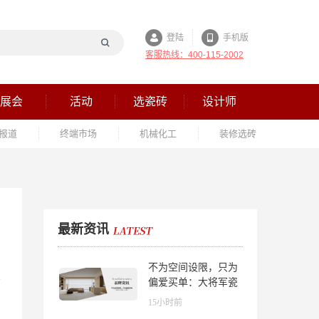
登陆
手机版
客服热线：400-115-2002
展会
活动
选瓷砖
设计师
报道
终端市场
机械化工
装修选砖
最新资讯
不为空间设限，只为
偏爱买单：大将军瓷
砖解锁“高级哑”人居
15小时前
美学