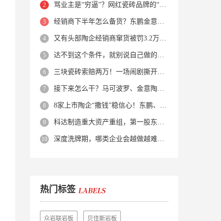
骂业主是“穷逼”？网红瓷砖品牌的“真实面目”被揭开了！
经销商下半年怎么备货？东鹏金意陶马可波罗等10大品牌集体亮剑
又有头部陶企经销商窜货被罚3.2万！品牌区域保护岌岌可危？
达不到这个条件，就别说自己做的是质感砖！
三块瓷砖索赔两万！一场闹剧撕开了装修“碰瓷”的遮羞布
接下来怎么干？马可波罗、金意陶、蒙娜丽莎、箭牌、欧神诺、宏宇…
8家上市陶企“撒钱”稳信心！东鹏、蒙娜丽莎等启动回购增持
科达制造重大资产重组，第一股东易主！
深度洗牌期，哪类企业会越做越难？哪类企业能逆势突围？
热门标签
众岩联岩板
贝佳斯岩板