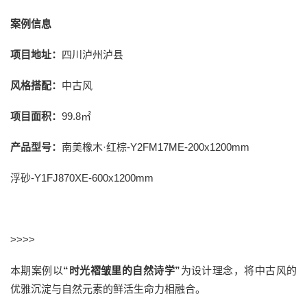
案例信息
项目地址：
四川泸州泸县
风格搭配：
中古风
项目面积：
99.8㎡
产品型号：
南美橡木·红棕-Y2FM17ME-200x1200mm
浮砂-Y1FJ870XE-600x1200mm
>>>>
本期案例以
“时光褶皱里的自然诗学”
为设计理念，将中古风的
优雅沉淀与自然元素的鲜活生命力相融合。