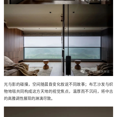
光与影的碰撞，空间随晨昏变化叙说不同故事；布艺沙发与织
物地毯共同构成这方天地的视觉焦点，温厚而不沉闷，将中古
的高雅调性展现的淋漓尽致。