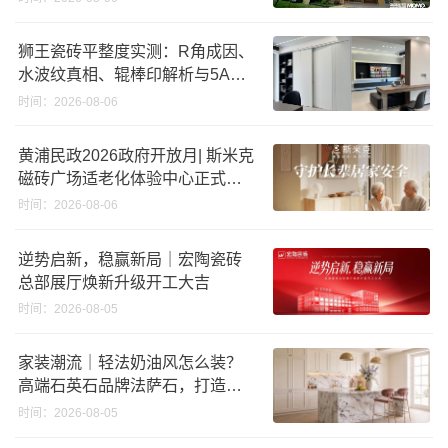
狮王瓷砖平整度实测：R角成因、
水波纹真相、辊棒印解析与5A标
准选购指南
时间：2026-08-06
黄浦民政2026政府开放月| 斯米克
磁砖广场适老化体验中心正式亮
相
时间：2026-08-06
逆势启新，稳赢新局｜宏陶瓷砖
总部展厅焕新升级开工大吉
时间：2026-08-05
家装潮流｜轻法奶油风怎么装？
高端石英石品牌法萨石，打造质
感橱柜台面
时间：2026-08-05