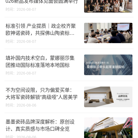
026新品发布媒体见面会圆满举行
时间：2026-08-07
标准引领 产业提质｜政企校齐聚
欧神诺瓷砖，共探佛山陶瓷标准
化发展新路径
时间：2026-08-07
填补国内技术空白，蒙娜丽莎集
团推动国际标准落地本地国标
时间：2026-08-07
不为空间设限，只为偏爱买单：
大将军瓷砖解锁“高级哑”人居美学
时间：2026-08-06
墨墨瓷砖品牌深度解析：原创设
计、真实质感与市场口碑全览
时间：2026-08-06