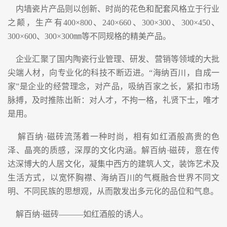
内墙瓷片产品则以创新、时尚的花色和配套风格立于行业
之颠，生产有400×800、240×660、300×300、300×450、
300×600、300×300㎜等不同规格的精美产品。
企业汇聚了国内陶瓷行业管理、研发、营销等领域的大批
尖端人材，向专业化的科技不断迈进。“海纳百川，自成一
家”是企业的经营理念，对产品，吸纳百家之长，紧扣市场
脉搏，及时推陈出新：对人才，不拘一格，礼贤下士，唯才
是用。
解百纳·磁砖流荡着一种时尚，相有如红酒般高贵的色
泽、晶亮的质感，深厚的文化内涵。解百纳·磁砖，意在传
达深博大的人居文化，凝集中西方的建筑人文，装饰艺术及
生活方式，以宽怀胸襟、海纳百川的气概融合世界不同文
明、不同民族的思想观，从而散发出多元化的品位和气息。
解百纳·磁砖———如红酒般的诱人。