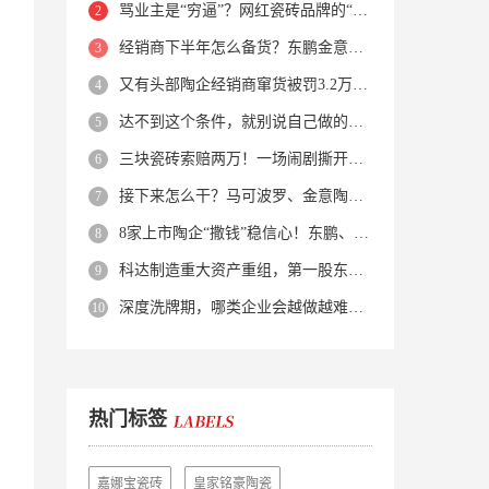
骂业主是“穷逼”？网红瓷砖品牌的“真实面目”被揭开了！
经销商下半年怎么备货？东鹏金意陶马可波罗等10大品牌集体亮剑
又有头部陶企经销商窜货被罚3.2万！品牌区域保护岌岌可危？
达不到这个条件，就别说自己做的是质感砖！
三块瓷砖索赔两万！一场闹剧撕开了装修“碰瓷”的遮羞布
接下来怎么干？马可波罗、金意陶、蒙娜丽莎、箭牌、欧神诺、宏宇…
8家上市陶企“撒钱”稳信心！东鹏、蒙娜丽莎等启动回购增持
科达制造重大资产重组，第一股东易主！
深度洗牌期，哪类企业会越做越难？哪类企业能逆势突围？
热门标签
嘉娜宝瓷砖
皇家铭豪陶瓷