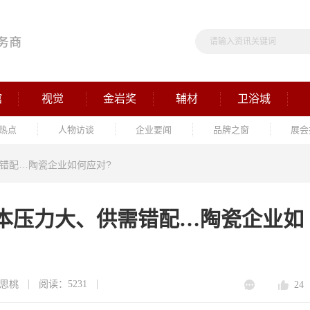
馆
视觉
金岩奖
辅材
卫浴城
热点
人物访谈
企业要闻
品牌之窗
展会
错配…陶瓷企业如何应对?
成本压力大、供需错配…陶瓷企业如
思桃
阅读：5231
24