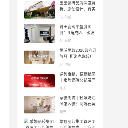
墨墨瓷砖品牌深度解
析：原创设计、真实
质感与市场口碑全览
5小时前
狮王瓷砖平整度实
测：R角成因、水波
纹真相、辊棒印解析
5小时前
与5A标准选购指南
黄浦民政2026政府开
放月| 斯米克磁砖广
场适老化体验中心正
5小时前
式亮相
逆势启新，稳赢新局
｜宏陶瓷砖总部展厅
焕新升级开工大吉
昨天
家装潮流｜轻法奶油
风怎么装？高端石英
石品牌法萨石，打造
昨天
质感橱柜台面
蒙娜丽莎集团管理团
队到终端去，厂商同