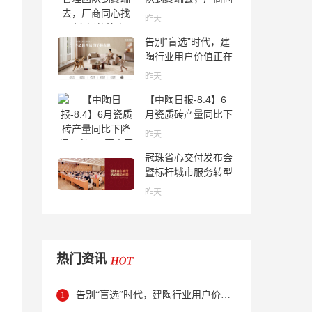
心找到市场的答案
昨天
告别“盲选”时代，建
陶行业用户价值正在
被改写！
昨天
【中陶日报-8.4】6
月瓷质砖产量同比下
降超10％；2家中国
昨天
陶企亮相马来西亚
冠珠省心交付发布会
ARCHIDEX 2026石
暨标杆城市服务转型
材展；东鹏已斥资
集训会圆满举行
4852万回购股份；方
昨天
向集团出海
热门资讯
告别“盲选”时代，建陶行业用户价值正在被改写！