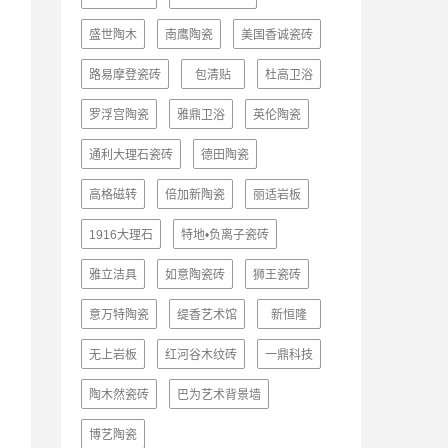
盛世陶木
南鹰陶瓷
美国香诚瓷砖
路易摩登瓷砖
包清贴
杜高卫浴
罗浮宫陶瓷
雅鼎卫浴
英伦陶瓷
通利大理石瓷砖
德田陶瓷
高格磁转
倍加新陶瓷
丽适岩板
1916大理石
特地•负离子瓷砖
雅立洁具
如意陶瓷砖
狮王瓷砖
意万特陶瓷
缇香艺术馆
新恒隆
无上岩板
红河谷木纹砖
一鼎科技
陶木然瓷砖
巴为艺术背景墙
博艺陶瓷