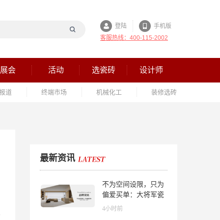
登陆
手机版
客服热线：400-115-2002
展会
活动
选瓷砖
设计师
报道
终端市场
机械化工
装修选砖
最新资讯
不为空间设限，只为
偏爱买单：大将军瓷
砖解锁“高级哑”人居
4小时前
美学