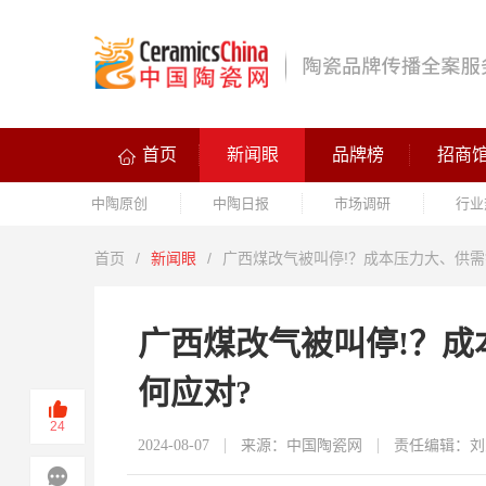
首页
新闻眼
品牌榜
招商
中陶原创
中陶日报
市场调研
行业
首页
/
新闻眼
/
广西煤改气被叫停!？成本压力大、供需
广西煤改气被叫停!？
何应对?
24
2024-08-07
来源：中国陶瓷网
责任编辑：刘