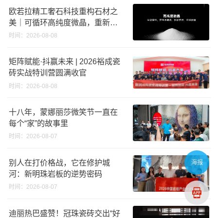
欧若拉精工奢石科技重构石材之
美｜可循环高纯度微晶，重新定
义高端奢石原料
时间：2026-08-08
矩阵赋能·抖赢未来 | 2026裕成瓷
砖实战特训营圆满收官
时间：2026-08-08
十八年，蒙娜丽莎微笑节一直在
每个“家”的故事里
时间：2026-08-07
别人在打价格战，它在修护城
海报
河：新明珠岩板的逆势密码
时间：2026-08-07
迪丽热巴盛赞！冠珠瓷砖交出“好