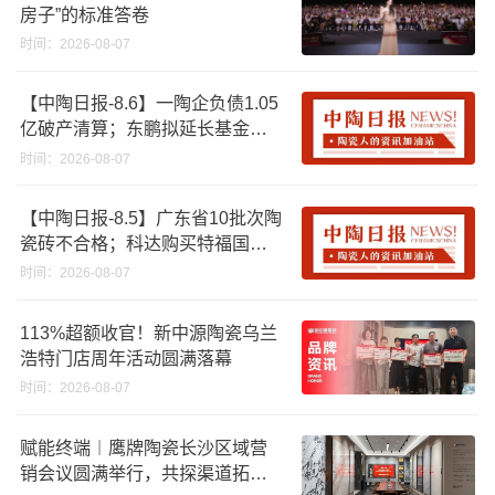
房子”的标准答卷
时间：2026-08-07
【中陶日报-8.6】一陶企负债1.05
亿破产清算；东鹏拟延长基金投
资期限；工信部开展建陶行业能
时间：2026-08-07
效领跑者企业推荐工作
【中陶日报-8.5】广东省10批次陶
瓷砖不合格；科达购买特福国际
股份申请未通过；蒙娜丽莎5千万
时间：2026-08-07
回购股份；建霖家居海外产能突
破18亿元
113%超额收官！新中源陶瓷乌兰
浩特门店周年活动圆满落幕
时间：2026-08-07
赋能终端︱鹰牌陶瓷长沙区域营
销会议圆满举行，共探渠道拓展