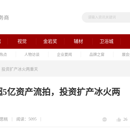
馆
视觉
金岩奖
辅材
卫浴城
热点
人物访谈
企业要闻
品牌之窗
展会
，投资扩产冰火两重天
超5亿资产流拍，投资扩产冰火两
思桃
阅读：5095
26