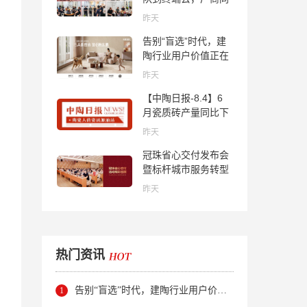
心找到市场的答案
昨天
告别“盲选”时代，建
陶行业用户价值正在
被改写！
昨天
【中陶日报-8.4】6
月瓷质砖产量同比下
降超10％；2家中国
昨天
陶企亮相马来西亚
冠珠省心交付发布会
ARCHIDEX 2026石
暨标杆城市服务转型
材展；东鹏已斥资
集训会圆满举行
4852万回购股份；方
昨天
向集团出海
热门资讯
告别“盲选”时代，建陶行业用户价值正在被改写！