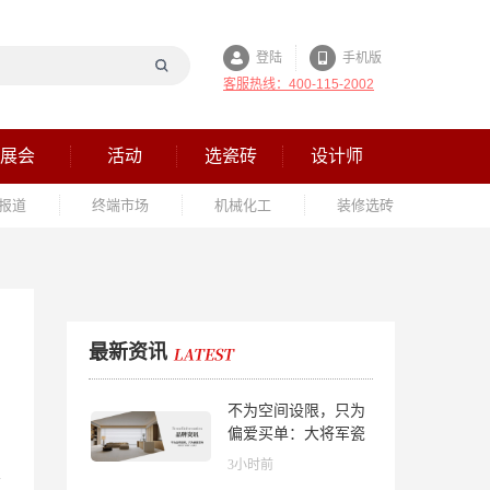
登陆
手机版
客服热线：400-115-2002
展会
活动
选瓷砖
设计师
报道
终端市场
机械化工
装修选砖
最新资讯
不为空间设限，只为
偏爱买单：大将军瓷
砖解锁“高级哑”人居
3小时前
美学