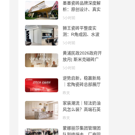
墨墨瓷砖品牌深度解
析：原创设计、真实
质感与市场口碑全览
5小时前
狮王瓷砖平整度实
测：R角成因、水波
纹真相、辊棒印解析
5小时前
与5A标准选购指南
黄浦民政2026政府开
放月| 斯米克磁砖广
场适老化体验中心正
5小时前
式亮相
逆势启新，稳赢新局
｜宏陶瓷砖总部展厅
焕新升级开工大吉
昨天
家装潮流｜轻法奶油
风怎么装？高端石英
石品牌法萨石，打造
昨天
质感橱柜台面
蒙娜丽莎集团管理团
队到终端去，厂商同