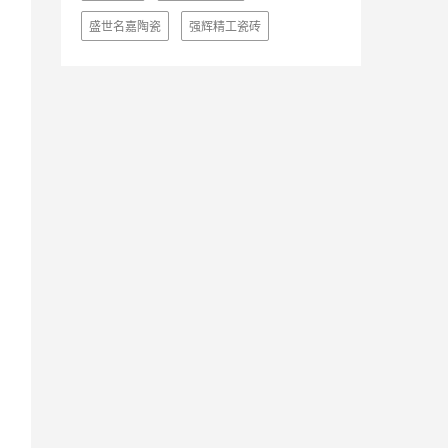
盛世名嘉陶瓷
强辉精工瓷砖