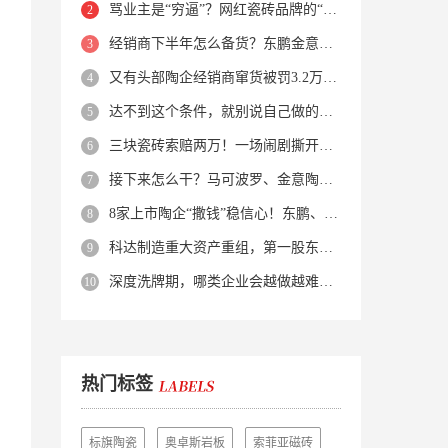
骂业主是“穷逼”？网红瓷砖品牌的“真实面目”被揭开了！
经销商下半年怎么备货？东鹏金意陶马可波罗等10大品牌集体亮剑
又有头部陶企经销商窜货被罚3.2万！品牌区域保护岌岌可危？
达不到这个条件，就别说自己做的是质感砖！
三块瓷砖索赔两万！一场闹剧撕开了装修“碰瓷”的遮羞布
接下来怎么干？马可波罗、金意陶、蒙娜丽莎、箭牌、欧神诺、宏宇…
8家上市陶企“撒钱”稳信心！东鹏、蒙娜丽莎等启动回购增持
科达制造重大资产重组，第一股东易主！
深度洗牌期，哪类企业会越做越难？哪类企业能逆势突围？
热门标签
标旗陶瓷
奥卓斯岩板
索菲亚磁砖