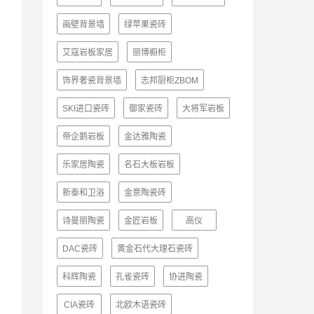
画壁背景墙
绿苹果瓷砖
艾寇岩板家居
丽博橱柜
饰界奢瓷背景墙
志邦厨柜ZBOM
SKI进口瓷砖
御家瓷砖
大将军岩板
帝企鹅岩板
金达雅陶瓷
乐家居陶瓷
名石大板岩板
新泰和卫浴
金意陶瓷砖
诗曼丽陶瓷
金匠岩板
高仪
DAC瓷砖
黄金石代大理石瓷砖
科辉陶瓷
孔雀瓷砖
协进陶瓷
CIA瓷砖
北欧木语瓷砖