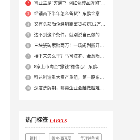
骂业主是“穷逼”？网红瓷砖品牌的“真实面目”被揭开了！
经销商下半年怎么备货？东鹏金意陶马可波罗等10大品牌集体亮剑
又有头部陶企经销商窜货被罚3.2万！品牌区域保护岌岌可危？
达不到这个条件，就别说自己做的是质感砖！
三块瓷砖索赔两万！一场闹剧撕开了装修“碰瓷”的遮羞布
接下来怎么干？马可波罗、金意陶、蒙娜丽莎、箭牌、欧神诺、宏宇…
8家上市陶企“撒钱”稳信心！东鹏、蒙娜丽莎等启动回购增持
科达制造重大资产重组，第一股东易主！
深度洗牌期，哪类企业会越做越难？哪类企业能逆势突围？
热门标签
德利丰
德宝·西克曼
华理诗陶瓷