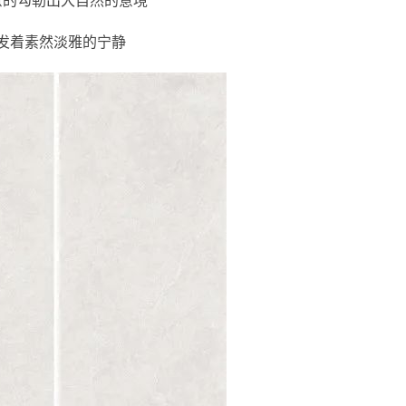
意的勾勒出大自然的意境
发着素然淡雅的宁静