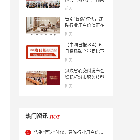
心找到市场的答案
前天
告别“盲选”时代，建
陶行业用户价值正在
被改写！
昨天
【中陶日报-8.4】6
月瓷质砖产量同比下
降超10％；2家中国
昨天
陶企亮相马来西亚
冠珠省心交付发布会
ARCHIDEX 2026石
暨标杆城市服务转型
材展；东鹏已斥资
集训会圆满举行
4852万回购股份；方
昨天
向集团出海
热门资讯
告别“盲选”时代，建陶行业用户价值正在被改写！