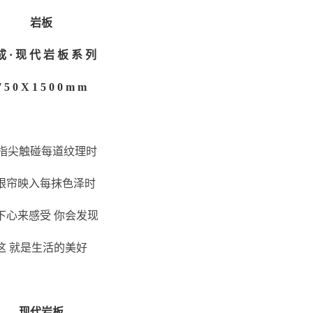
岩板
成 · 现 代 岩 板 系 列
7 5 0 X 1 5 0 0 m m
指尖触碰每道纹理时
眼帘映入每抹色泽时
下心来感受 你会发现
这 就是生活的美好
现代岩板