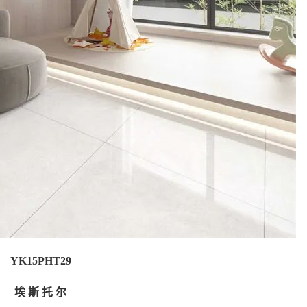
YK15PHT29
埃 斯 托 尔