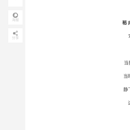
海报
裕 
分享
当
当
静