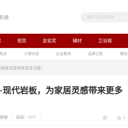
馆
视觉
金岩奖
辅材
卫浴城
热点
人物访谈
企业要闻
品牌之窗
展会
板，为家居灵感带来更多可能！
mm裕成·现代岩板，为家居灵感带来更多
翠静
阅读：3575
2