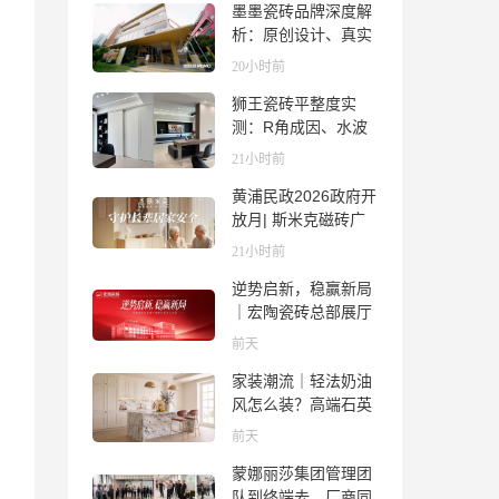
墨墨瓷砖品牌深度解
析：原创设计、真实
质感与市场口碑全览
20小时前
狮王瓷砖平整度实
测：R角成因、水波
纹真相、辊棒印解析
21小时前
与5A标准选购指南
黄浦民政2026政府开
放月| 斯米克磁砖广
场适老化体验中心正
21小时前
式亮相
逆势启新，稳赢新局
｜宏陶瓷砖总部展厅
焕新升级开工大吉
前天
家装潮流｜轻法奶油
风怎么装？高端石英
石品牌法萨石，打造
前天
质感橱柜台面
蒙娜丽莎集团管理团
队到终端去，厂商同