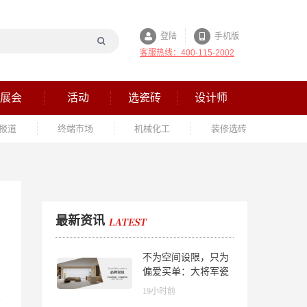
登陆
手机版
客服热线：400-115-2002
展会
活动
选瓷砖
设计师
报道
终端市场
机械化工
装修选砖
最新资讯
不为空间设限，只为
偏爱买单：大将军瓷
砖解锁“高级哑”人居
19小时前
美学