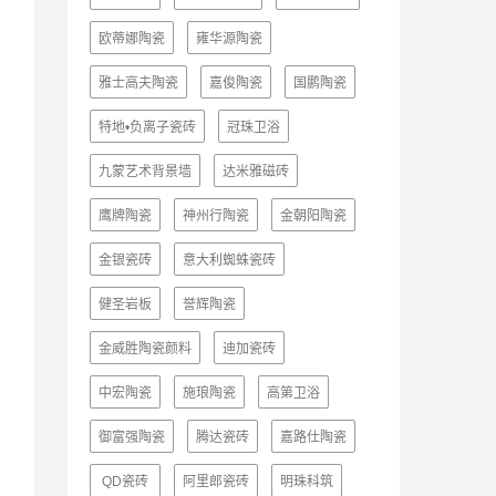
欧蒂娜陶瓷
雍华源陶瓷
雅士高夫陶瓷
嘉俊陶瓷
国鹏陶瓷
特地•负离子瓷砖
冠珠卫浴
九蒙艺术背景墙
达米雅磁砖
鹰牌陶瓷
神州行陶瓷
金朝阳陶瓷
金银瓷砖
意大利蜘蛛瓷砖
健圣岩板
誉辉陶瓷
金威胜陶瓷颜料
迪加瓷砖
中宏陶瓷
施琅陶瓷
高第卫浴
御富强陶瓷
腾达瓷砖
嘉路仕陶瓷
QD瓷砖
阿里郎瓷砖
明珠科筑