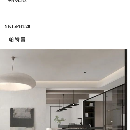
YK15PHT28
帕 特 雷