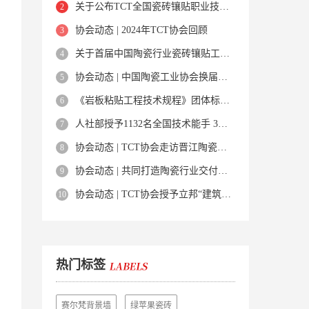
关于公布TCT全国瓷砖镶贴职业技能培训基地名单的通知
协会动态 | 2024年TCT协会回顾
关于首届中国陶瓷行业瓷砖镶贴工职业技能大赛-分赛区预选赛安排的通知
协会动态 | 中国陶瓷工业协会换届大会成功召开，刘挺当选新一届理事长，TCT协会获多项荣誉
《岩板粘贴工程技术规程》团体标准正式实施
人社部授予1132名全国技术能手 3家TCT会员企业在列
协会动态 | TCT协会走访晋江陶瓷企业，共谋行业发展新篇章
协会动态 | 共同打造陶瓷行业交付中心，诚邀合作伙伴共创未来
协会动态 | TCT协会授予立邦“建筑铺贴行业职业技能培训基地”称号，共同推进行业发展
热门标签
赛尔梵背景墙
绿苹果瓷砖