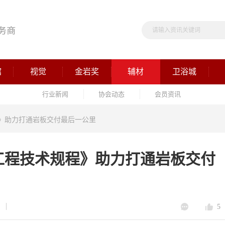
馆
视觉
金岩奖
辅材
卫浴城
行业新闻
协会动态
会员资讯
》助力打通岩板交付最后一公里
工程技术规程》助力打通岩板交付
5