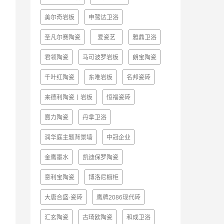
美尔奇岩板
申鹭达卫浴
圣凡尔赛陶瓷
爱瓷艺
雅鼎卫浴
君领陶瓷
马可波罗岩板
朗宝陶瓷
千叶红陶瓷
东唯岩板
名邦瓷砖
来德利陶瓷丨岩板
恒福瓷砖
寶力陶瓷
丹拿卫浴
润华庭主题背景墙
中冠企业
金鹰墨水
凯迪保罗陶瓷
意利宝陶瓷
博洛尼橱柜
大唐合盛·瓷砖
鹰牌2086现代砖
汇玄陶瓷
古琦欧陶瓷
和成卫浴