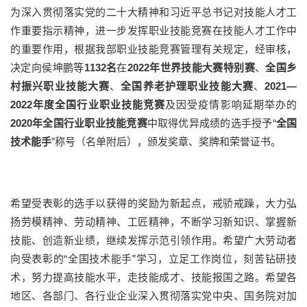
为深入贯彻落实党的二十大精神和习近平总书记对技能人才工
作重要指示精神，进一步发挥职业技能竞赛在技能人才工作中
的重要作用，根据我部职业技能竞赛管理有关规定，经审核，
决定向侯坤鹏等
1132名
在
2022年世界技能大赛特别赛
、
全国乡
村振兴职业技能大赛
、
全国养老护理职业技能大赛
、
2021—
2022年度全国行业职业技能竞赛
及因受疫情影响延期举办的
2020年全国行业职业技能竞赛
中取得优异成绩的选手授予“
全国
技术能手
”称号（名单附后），颁发奖章、奖牌和荣誉证书。
希望受表彰的选手以获得的奖励为新起点，戒骄戒躁，大力弘
扬劳模精神、劳动精神、工匠精神，不断学习新知识、掌握新
技能、创造新业绩，继续发挥示范引领作用。希望广大劳动者
向受表彰的“全国技术能手”学习，立足工作岗位，刻苦钻研技
术，努力提高技能水平，走技能成才、技能报国之路。希望各
地区、各部门、各行业企业深入贯彻落实党中央、国务院对加