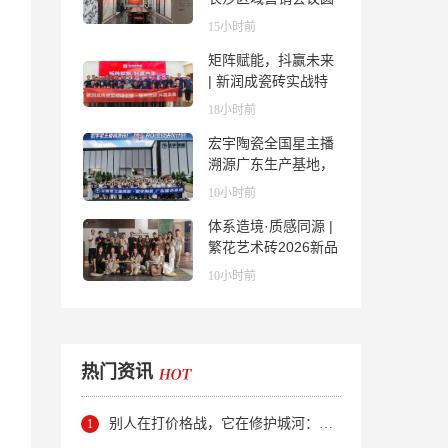
满举行，共探渠道拓
15小时前
展与门店升级新路径
矩阵赋能，抖赢未来
| 新润成瓷砖实战特
训营成功举办，吹响
18小时前
品牌秋季营销冲锋
宏宇陶瓷全国星主播
号！
溯源广东生产基地，
进阶ROI长效变现新
10小时前
路径
体系造境·质感同源 |
繁花艺术砖2026新品
发布媒体见面会圆满
10小时前
举行
热门资讯
别人在打价格战，它在修护城河：新明珠岩板的逆势密码