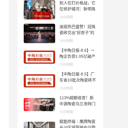
别人在打价格战，它
在修护城河：新明珠
岩板的逆势密码
14小时前
迪丽热巴盛赞！冠珠
瓷砖交出“好房子”的
标准答卷
14小时前
【中陶日报-8.6】一
陶企负债1.05亿破产
清算；东鹏拟延长基
15小时前
金投资期限；工信部
【中陶日报-8.5】广
开展建陶行业能效领
东省10批次陶瓷砖不
跑者企业推荐工作
合格；科达购买特福
15小时前
国际股份申请未通
113%超额收官！新
过；蒙娜丽莎5千万
中源陶瓷乌兰浩特门
回购股份；建霖家居
店周年活动圆满落幕
海外产能突破18亿元
15小时前
赋能终端︱鹰牌陶瓷
长沙区域营销会议圆