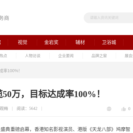
馆
视觉
金岩奖
辅材
卫浴城
热点
人物访谈
企业要闻
品牌之窗
展会
率100%！
50万，目标达成率100%！
观梅
阅读：5642
0
馆开业盛典重磅启幕，香港知名影视演员、港版《天龙八部》鸠摩智