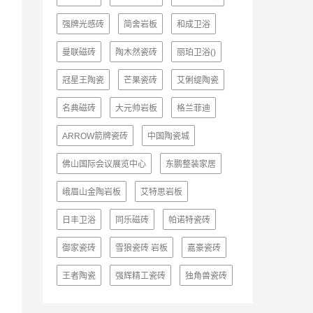
强牌光感砖
简舍岩板
和成卫浴
曼联磁砖
陶木然瓷砖
丽珀卫浴()
冠星王陶瓷
芒果瓷砖
艾俐缇陶瓷
名典磁砖
大元帅岩板
格兰菲迪
ARROW箭牌瓷砖
中国陶瓷城
佛山国际会议展览中心
东鹏整装家居
峨眉山金陶岩板
艾特思岩板
日丰卫浴
同乐磁砖
帕诺特瓷砖
御家瓷砖
雪狼瓷砖 岩板
嘉豪瓷砖
王者陶瓷
强辉精工瓷砖
独角兽瓷砖