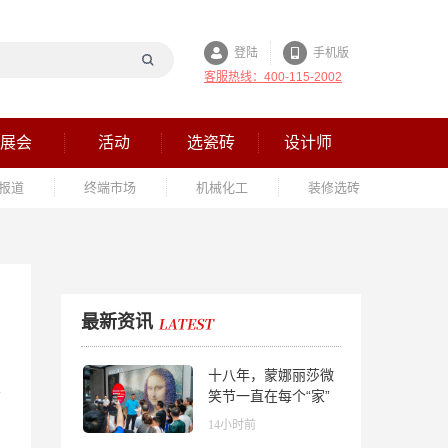
登陆
手机版
客服热线：400-115-2002
展会
活动
选瓷砖
设计师
报道
终端市场
机械化工
装修选砖
最新资讯
十八年，蒙娜丽莎微
笑节一直在每个“家”
的故事里
14小时前