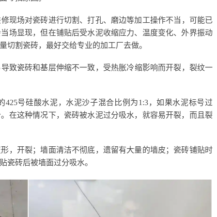
装修
现场
对瓷砖进行切割、打孔、磨边等加工
操作不当，
可能已
会当场显现，但在铺贴后受水泥收缩应力、温度变化、外界振动
量
切割瓷砖
，最好
交给
专业的加工厂
去做
。
易导致
瓷砖和基层伸缩不一致，
受
热胀冷缩
影响而
开裂
，
裂纹一
的
425号硅酸水泥，水泥沙子混合比例为1:3，如果水泥标号过
分。在这种情况下，瓷砖被水泥过分吸水，就容易开裂，而且裂
变形，开裂；墙面清洁不彻底，遗留有大量的墙皮；瓷砖铺贴时
贴瓷砖后被墙面过分吸水。