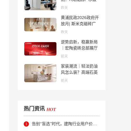
纹真相、辊棒印解析
昨天
与5A标准选购指南
黄浦民政2026政府开
放月| 斯米克磁砖广
场适老化体验中心正
昨天
式亮相
逆势启新，稳赢新局
｜宏陶瓷砖总部展厅
焕新升级开工大吉
前天
家装潮流｜轻法奶油
风怎么装？高端石英
石品牌法萨石，打造
前天
质感橱柜台面
热门资讯
告别“盲选”时代，建陶行业用户价值正在被改写！