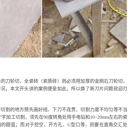
通的刀轮切，全瓷砖（瓷质砖）则必须用加厚的金刚石刀轮切，
情况。本文开头讲的案例便是如此，所以
换了新刀片问题
就
迎刃
要切割的地方预先画好线、下刀不连贯、切割力度不均匀等不当
7”字加工切割，须先在90度转角处用手电钻和10~20mm左右的瓷
端的圆弧；而对于挖空、开方孔、U型口等，则要在直角交汇处