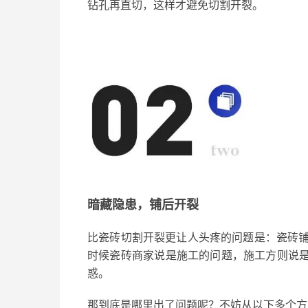
钻孔再直切，这样才避免切割开裂。
暗藏隐患，铺后开裂
比瓷砖切割开裂
更让人头疼的
问题
是
：
瓷砖
时候
瓷砖
商家说
是
施工
的
问题，
施工方则
说
惑
。
那到底是哪里出了问题呢？不妨从以下多个方