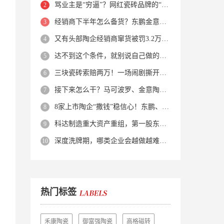
骂业主是“穷逼”？网红瓷砖品牌的“真实面目”被揭开了！
经销商下半年怎么备货？东鹏金意陶马可波罗等10大品牌集体亮剑
又有头部陶企经销商窜货被罚3.2万！品牌区域保护岌岌可危？
达不到这个条件，就别说自己做的是质感砖！
三块瓷砖索赔两万！一场闹剧撕开了装修“碰瓷”的遮羞布
接下来怎么干？马可波罗、金意陶、蒙娜丽莎、箭牌、欧神诺、宏宇…
8家上市陶企“撒钱”稳信心！东鹏、蒙娜丽莎等启动回购增持
科达制造重大资产重组，第一股东易主！
深度洗牌期，哪类企业会越做越难？哪类企业能逆势突围？
热门标签
禾康陶瓷
御富强陶瓷
高格磁转