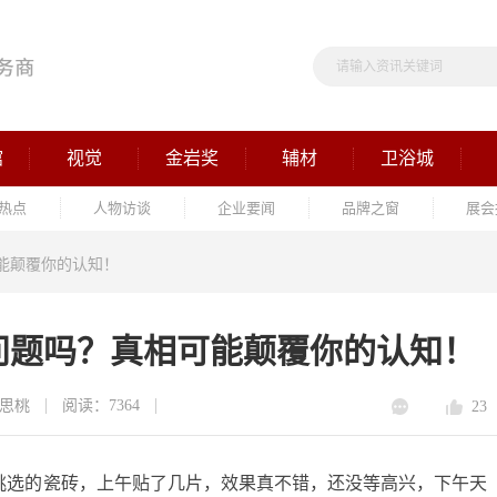
馆
视觉
金岩奖
辅材
卫浴城
热点
人物访谈
企业要闻
品牌之窗
展会
能颠覆你的认知！
问题吗？真相可能颠覆你的认知！
思桃
阅读：7364
23
挑选的瓷砖，上午贴了几片，效果真不错，还没等高兴，下午天