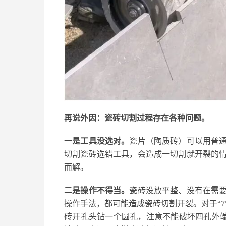
再说外因：瓷砖切割过程存在各种问题。
一是
工具
没
选对
。
瓷片（陶质砖）可以用普
切割瓷砖选错工具，会造成一切割就开裂的
而解
。
二是操作不得当。
瓷砖没放平整、没有在需
操作手法，都可能造成瓷砖切割开裂。对于
“
砖开孔头钻一个圆孔，注意不能破坏四孔外