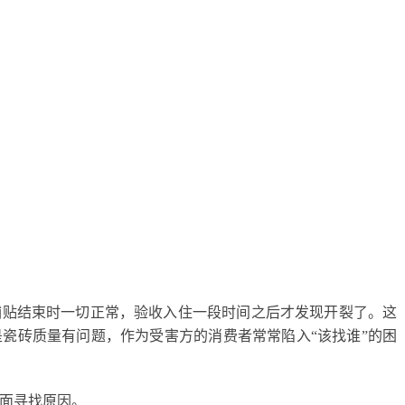
铺贴结束时
一切正常，
验收入住一段时间之后
才发现
开裂
了。这
是
瓷砖质量
有问题
，
作为受害方
的
消费者常常陷入
“该找谁”的
困
面寻找原因。