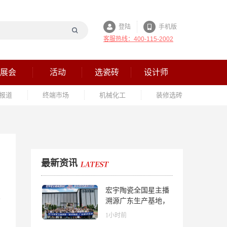
登陆
手机版
客服热线：400-115-2002
展会
活动
选瓷砖
设计师
报道
终端市场
机械化工
装修选砖
最新资讯
宏宇陶瓷全国星主播
溯源广东生产基地，
进阶ROI长效变现新
1小时前
路径