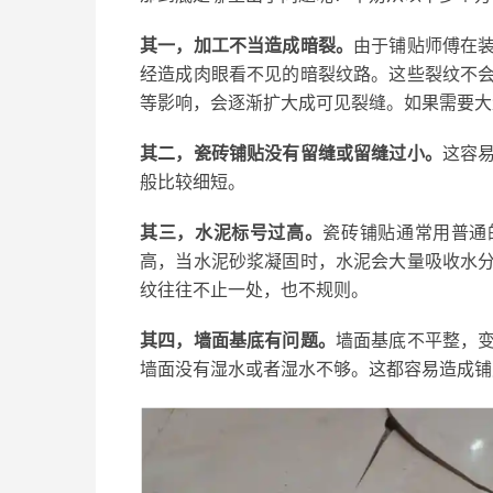
其一，加工不当造成暗裂。
由于铺贴师傅
在
经
造成肉眼看不见的暗裂纹路。这些裂纹不
等影响，会逐渐扩大成可见裂缝。如果需要大
其二，
瓷砖
铺贴没有
留缝
或留缝过小
。
这容
般
比较细短
。
其三，水泥标号过高。
瓷砖铺贴通常用普通
高，当水泥砂浆凝固时，水泥会大量吸收水
纹往往不止一处，也不规则。
其四，墙面基底有问题。
墙面基底不平整，
墙面没有湿水或者湿水不够。这都容易造成铺