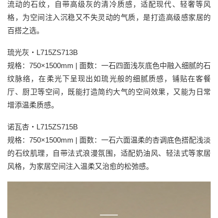
流动的石纹，自带高级灰的清冷质感，适配现代、轻奢等风
格，为空间注入沉稳又不失灵动的气质，是打造高级感家居的
百搭之选。
琉光灰・L715ZS713B
规格：750×1500mm | 面数：一石四面浅灰底色中融入细腻的石
纹脉络，在柔光下呈现出如琉光般的细腻质感，铺贴在客餐
厅、厨卫等空间，既能打造简约大气的空间效果，又能为日常
增添温柔质感。
诺瓦杏・L715ZS715B
规格：750×1500mm | 面数：一石六面温柔的杏调底色搭配浅淡
的石纹肌理，自带法式浪漫氛围，适配奶油风、轻法式等家居
风格，为家居空间注入温柔又治愈的松弛感。