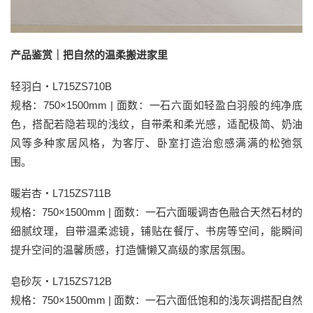
产品鉴赏｜把自然的温柔搬进家里
轻羽白・L715ZS710B
规格：750×1500mm | 面数：一石六面如轻盈白羽般的纯净底
色，搭配若隐若现的浅纹，自带柔和柔光感，适配极简、奶油
风等多种家居风格，为客厅、卧室打造治愈感满满的松弛氛
围。
暖岩杏・L715ZS711B
规格：750×1500mm | 面数：一石六面暖调杏色融合天然石材的
细腻纹理，自带温柔滤镜，铺贴在餐厅、书房等空间，能瞬间
提升空间的温馨质感，打造慵懒又高级的家居氛围。
皂砂灰・L715ZS712B
规格：750×1500mm | 面数：一石六面低饱和的浅灰调搭配自然