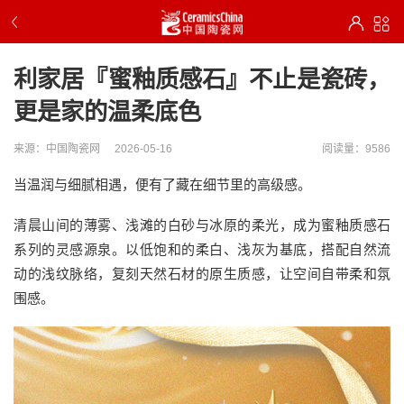
利家居『蜜釉质感石』不止是瓷砖，
更是家的温柔底色
来源：中国陶瓷网
2026-05-16
阅读量：9586
当温润与细腻相遇，便有了藏在细节里的高级感。
清晨山间的薄雾、浅滩的白砂与冰原的柔光，成为蜜釉质感石
系列的灵感源泉。以低饱和的柔白、浅灰为基底，搭配自然流
动的浅纹脉络，复刻天然石材的原生质感，让空间自带柔和氛
围感。