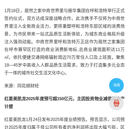
1月18日，居然之家中商世界里与振华集团在呼和浩特举行正式
签约仪式，双方达成深度战略合作。此次携手不仅将为中商世
界里注入全新商业活力，更将重塑呼和浩特东部区域的消费场
景，为市民带来一站式品质生活新体验，为城东商业格局升级
注入强劲动能。中商世界里呼和浩特万正店作为居然之家集团
在呼市赛罕区打造的商业消费新地标,总商业建筑面积达11万
㎡，依托便捷交通网络辐射周边70万常住人口及上班族，聚焦
18—45岁中高收入人群品质生活需求，致力于打造集多元业态
于一体的城市社交生活文化中心。
海报
来源：同花顺财经
红星美凯龙2025年度预亏超150亿元，主因投资物业减值及资产
计提
红星美凯龙1月24日发布2025年度业绩预告。预告显示，公司预
计2025年度归属于母公司所有者的净利润将出现大幅亏损，区