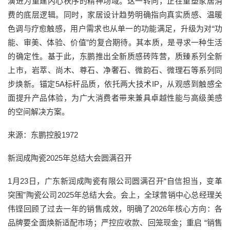
演进为重建内心秩序的精神场域。这一转向，正在重塑家居消
费的底层逻辑。同时，家居设计趋势明确指向真实质感、温暖
色调与疗愈触感，用户需求也从单一的功能满足，升级为对“功
能、审美、体验、价值”的复合期待。其本质，是寻求一种生活
的确定性。基于此，东鹏推出全新质感砖阵营，质臻系列全新
上市，岩萃、尚木、尊石、净奢石、微韵石、微理石等系列同
步焕新。锚定5A标杆品质，依托两大技术IP，从观感到触感全
面提升产品体验，为广大消费者带来兼具卓越性能与高级美感
的空间解决方案。
来源：东鹏控股1972
新润成陶瓷2025年总结大会圆满召开
1月23日，广东新润成陶瓷有限公司圆满召开“自信担当，变革
突围”陶瓷公司2025年总结大会。会上，全球营销中心总经理关
伟铿回顾了过去一年的销售成效，明确了2026年核心方向：各
品牌要全面焕新适配市场；严控应收款、回笼现金；重启 “销售