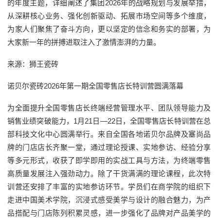
的年度主题，详细阐述了集团2026年的战略规划与发展举措，
从深耕核心业务、强化创新驱动、拓展市场空间等多个维度，
为家人们聚焦了奋斗方向，更以坚定的信念和务实的部署，为
大家新一年的拼搏进取注入了激情澎湃的力量。
来源：狮王瓷砖
诺贝尔瓷砖2026年第一期全国零售店长特训营圆满落幕
为全面提升全国零售店长终端经营管理水平、团队领导能力及
销售业绩突破能力，1月21日—22日，全国零售店长特训营在总
部科技文化中心圆满举行。来自全国各地诺贝尔品牌及塞尚品
牌的门店店长齐聚一堂，通过理论授课、实地参访、经验分享
等多元形式，收获了即学即用的实战工具与方法，为终端零售
高质量发展注入强劲动力。除了干货满满的理论课程，此次特
训营还安排了丰富的实地参访环节。学员们在商学院的组织下
走进中国美术学院，沉浸式感受美学与设计的融合魅力，为产
品搭配与门店陈列积累灵感，进一步强化了品牌对产品美学的