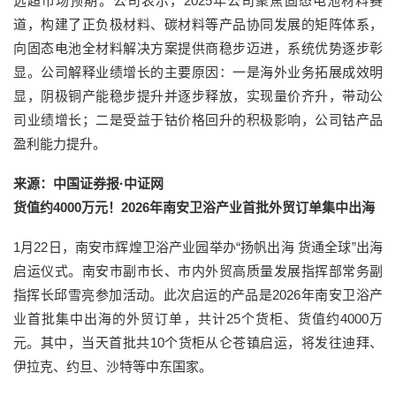
远超市场预期。公司表示，2025年公司聚焦固态电池材料赛
道，构建了正负极材料、碳材料等产品协同发展的矩阵体系，
向固态电池全材料解决方案提供商稳步迈进，系统优势逐步彰
显。公司解释业绩增长的主要原因：一是海外业务拓展成效明
显，阴极铜产能稳步提升并逐步释放，实现量价齐升，带动公
司业绩增长；二是受益于钴价格回升的积极影响，公司钴产品
盈利能力提升。
来源：中国证券报·中证网
货值约4000万元！2026年南安卫浴产业首批外贸订单集中出海
1月22日，南安市辉煌卫浴产业园举办“扬帆出海 货通全球”出海
启运仪式。南安市副市长、市内外贸高质量发展指挥部常务副
指挥长邱雪亮参加活动。此次启运的产品是2026年南安卫浴产
业首批集中出海的外贸订单，共计25个货柜、货值约4000万
元。其中，当天首批共10个货柜从仑苍镇启运，将发往迪拜、
伊拉克、约旦、沙特等中东国家。