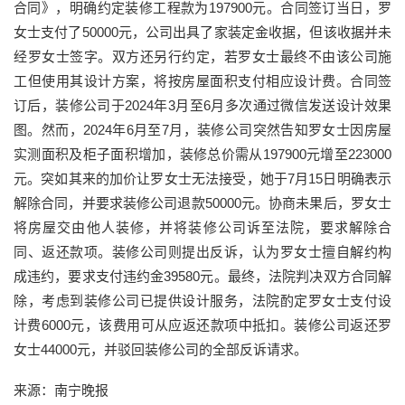
合同》，明确约定装修工程款为197900元。合同签订当日，罗
女士支付了50000元，公司出具了家装定金收据，但该收据并未
经罗女士签字。双方还另行约定，若罗女士最终不由该公司施
工但使用其设计方案，将按房屋面积支付相应设计费。合同签
订后，装修公司于2024年3月至6月多次通过微信发送设计效果
图。然而，2024年6月至7月，装修公司突然告知罗女士因房屋
实测面积及柜子面积增加，装修总价需从197900元增至223000
元。突如其来的加价让罗女士无法接受，她于7月15日明确表示
解除合同，并要求装修公司退款50000元。协商未果后，罗女士
将房屋交由他人装修，并将装修公司诉至法院，要求解除合
同、返还款项。装修公司则提出反诉，认为罗女士擅自解约构
成违约，要求支付违约金39580元。最终，法院判决双方合同解
除，考虑到装修公司已提供设计服务，法院酌定罗女士支付设
计费6000元，该费用可从应返还款项中抵扣。装修公司返还罗
女士44000元，并驳回装修公司的全部反诉请求。
来源：南宁晚报