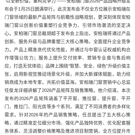
“以全新价值，重构竞争力”——安柏瑞门窗2026产品战略升级发
布会于1月25日圆满举行。此次发布会不仅全方位展示安柏瑞在
门窗领域的最新产品矩阵与前瞻性战略规划，更深刻体现安柏
瑞门窗以创新价值重塑行业竞争力、引领市场潮流的坚定决
心。安柏瑞门窗总裁胡超于发布会上指出，安柏瑞将通过产品
创新、服务升级与品牌重塑三大核心策略，全面提升企业竞争
力。产品上精准迭代优化性能，并通过与中窗认证权威机构合
作增强公信力；服务上提升交付效率、营销专业度与售后响
应，打造无忧体验；品牌上围绕“智慧、安全、绿色”升级价值主
张，启用新视觉推动场景化升级，并加大新媒体赋能，助力经
销商成为本地专家，共拓价值蓝海。安柏瑞门窗营销中心总监
任俊龙详细讲解了2026产品矩阵及销售策略。他介绍道，本次
发布的2026产品矩阵涵盖了平开窗、推拉窗、提升窗、平开
门、推拉门、阳光房等多个系列，满足了不同消费者的多样化
需求。针对2026年的产品销售策略，任总提出了五大核心策
略，通过精准定位细分市场、强化产品独特优势、优化配套服
务体系、灵活调整价格策略及推进项目制营销，全方位提升市