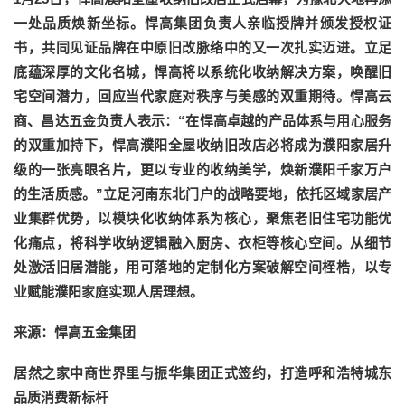
一处品质焕新坐标。悍高集团负责人亲临授牌并颁发授权证
书，共同见证品牌在中原旧改脉络中的又一次扎实迈进。立足
底蕴深厚的文化名城，悍高将以系统化收纳解决方案，唤醒旧
宅空间潜力，回应当代家庭对秩序与美感的双重期待。悍高云
商、昌达五金负责人表示：“在悍高卓越的产品体系与用心服务
的双重加持下，悍高濮阳全屋收纳旧改店必将成为濮阳家居升
级的一张亮眼名片，更以专业的收纳美学，焕新濮阳千家万户
的生活质感。”立足河南东北门户的战略要地，依托区域家居产
业集群优势，以模块化收纳体系为核心，聚焦老旧住宅功能优
化痛点，将科学收纳逻辑融入厨房、衣柜等核心空间。从细节
处激活旧居潜能，用可落地的定制化方案破解空间桎梏，以专
业赋能濮阳家庭实现人居理想。
来源：悍高五金集团
居然之家中商世界里与振华集团正式签约，打造呼和浩特城东
品质消费新标杆