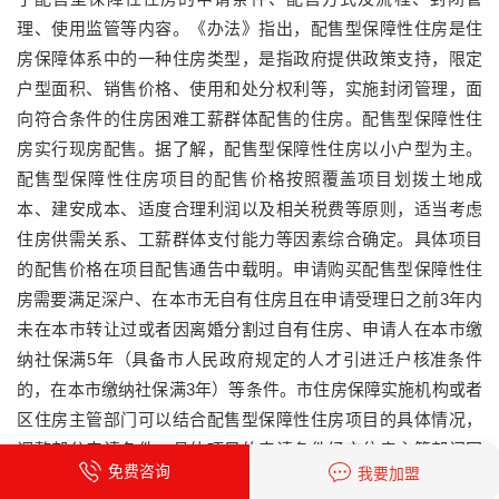
理、使用监管等内容。《办法》指出，配售型保障性住房是住
房保障体系中的一种住房类型，是指政府提供政策支持，限定
户型面积、销售价格、使用和处分权利等，实施封闭管理，面
向符合条件的住房困难工薪群体配售的住房。配售型保障性住
房实行现房配售。据了解，配售型保障性住房以小户型为主。
配售型保障性住房项目的配售价格按照覆盖项目划拨土地成
本、建安成本、适度合理利润以及相关税费等原则，适当考虑
住房供需关系、工薪群体支付能力等因素综合确定。具体项目
的配售价格在项目配售通告中载明。申请购买配售型保障性住
房需要满足深户、在本市无自有住房且在申请受理日之前3年内
未在本市转让过或者因离婚分割过自有住房、申请人在本市缴
纳社保满5年（具备市人民政府规定的人才引进迁户核准条件
的，在本市缴纳社保满3年）等条件。市住房保障实施机构或者
区住房主管部门可以结合配售型保障性住房项目的具体情况，
调整部分申请条件，具体项目的申请条件经市住房主管部门同
免费咨询
我要加盟
意后在项目配售通告中载明。