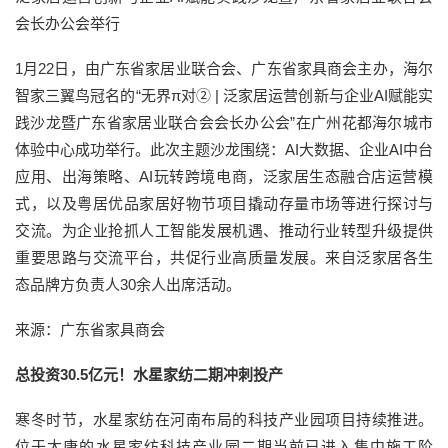
会长办公会举行
1月22日，由广东省家居业联合会、广东省家具商会主办，海尔
智家三翼鸟冠名的“无界π对② | 泛家居运营创新与企业AI赋能实
践沙龙暨广东省家居业联合会会长办公会”在广州花都海尔城市
体验中心成功举行。此次主题沙龙围绕：AI大数据、企业AI中台
应用、出海策略、AI玩转跨境电商，泛家居生态融合店运营模
式，以及粤居优品家居好物节项目撬动存量市场等进行探讨与
交流。为企业抢抓人工智能发展机遇、推动行业转型升级提供
重要思路与交流平台，共促行业高质量发展。来自泛家居各生
态品牌方负责人30余人出席活动。
来源：广东省家具商会
总投资30.5亿元！水星家纺二期冲刺投产
寒冬时节，水星家纺在河南布局的科技产业园项目持续推进。
位于太康的水星家纺科技产业园二期当前已进入集中施工阶