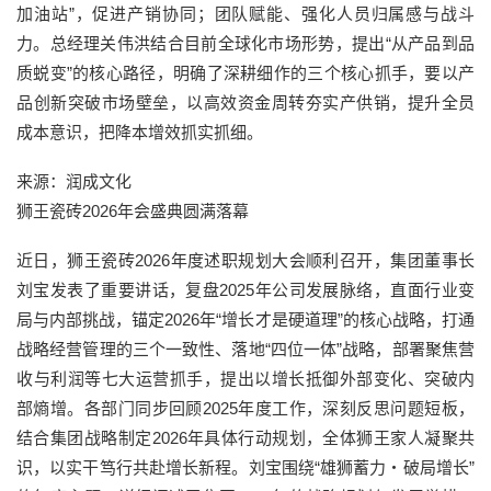
加油站”，促进产销协同；团队赋能、强化人员归属感与战斗
力。总经理关伟洪结合目前全球化市场形势，提出“从产品到品
质蜕变”的核心路径，明确了深耕细作的三个核心抓手，要以产
品创新突破市场壁垒，以高效资金周转夯实产供销，提升全员
成本意识，把降本增效抓实抓细。
来源：润成文化
狮王瓷砖2026年会盛典圆满落幕
近日，狮王瓷砖2026年度述职规划大会顺利召开，集团董事长
刘宝发表了重要讲话，复盘2025年公司发展脉络，直面行业变
局与内部挑战，锚定2026年“增长才是硬道理”的核心战略，打通
战略经营管理的三个一致性、落地“四位一体”战略，部署聚焦营
收与利润等七大运营抓手，提出以增长抵御外部变化、突破内
部熵增。各部门同步回顾2025年度工作，深刻反思问题短板，
结合集团战略制定2026年具体行动规划，全体狮王家人凝聚共
识，以实干笃行共赴增长新程。刘宝围绕“雄狮蓄力・破局增长”