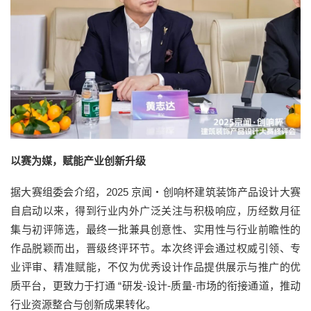
以赛为媒，赋能产业创新升级
据大赛组委会介绍，2025 京闻・创响杯建筑装饰产品设计大赛
自启动以来，得到行业内外广泛关注与积极响应，历经数月征
集与初评筛选，最终一批兼具创意性、实用性与行业前瞻性的
作品脱颖而出，晋级终评环节。本次终评会通过权威引领、专
业评审、精准赋能，不仅为优秀设计作品提供展示与推广的优
质平台，更致力于打通 “研发-设计-质量-市场的衔接通道，推动
行业资源整合与创新成果转化。