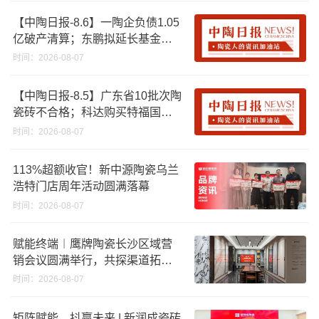
【中陶日报-8.6】一陶企负债1.05
亿破产清算；东鹏拟延长基金投
资期限；工信部开展建陶行业能
时间：2026-08-07
效领跑者企业推荐工作
【中陶日报-8.5】广东省10批次陶
瓷砖不合格；科达购买特福国际
股份申请未通过；蒙娜丽莎5千万
时间：2026-08-07
回购股份；建霖家居海外产能突
破18亿元
113%超额收官！新中源陶瓷乌兰
浩特门店周年活动圆满落幕
时间：2026-08-07
赋能终端︱鹰牌陶瓷长沙区域营
销会议圆满举行，共探渠道拓展
与门店升级新路径
时间：2026-08-07
矩阵赋能，抖赢未来 | 新润成瓷砖