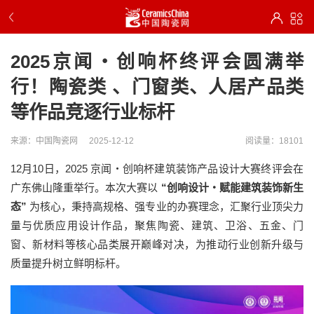
2025京闻・创响杯终评会圆满举
行！陶瓷类 、门窗类、人居产品类
等作品竞逐行业标杆
来源：中国陶瓷网
2025-12-12
阅读量：18101
12月10日，2025 京闻・创响杯建筑装饰产品设计大赛终评会在
广东佛山隆重举行。本次大赛以
“创响设计・赋能建筑装饰新生
态”
为核心，秉持高规格、强专业的办赛理念，汇聚行业顶尖力
量与优质应用设计作品，聚焦陶瓷、建筑、卫浴、五金、门
窗、新材料等核心品类展开巅峰对决，为推动行业创新升级与
质量提升树立鲜明标杆。