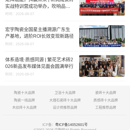
实战特训营成功举办，吹响品牌
秋季营销冲锋号！
时间：2026-08-07
宏宇陶瓷全国星主播溯源广东生
产基地，进阶ROI长效变现新路径
时间：2026-08-07
体系造境·质感同源 | 繁花艺术砖2
026新品发布媒体见面会圆满举行
时间：2026-08-07
陶瓷十大品牌
卫浴十大品牌
瓷砖十大品牌
陶瓷一线品牌
大理石瓷砖十大品牌
质感砖十大品牌
木纹砖十大品牌
设计师推荐品牌
工程推荐品牌
ICP备：
粤ICP备14052601号