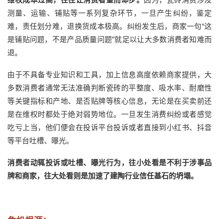
测量、运输、铺贴等一系列复杂环节，一旦产生纠纷，鉴定
难
，
责任划分难
，
退换货成本极高。
纠纷发生后，
商家一句
“这
是铺贴问题，不是产品质量问题”就足以让大多数消费者知难而
退。
由于
不具备
专业
知识
和工具
，
加上
信息高度依赖商家提供
，
大
多数
消费者
通常无法准确判断
瓷砖的
平整度、吸水率、耐磨性
等关键指标和产地、是否贴牌等核心信息，无论是在买卖前还
是在维权时都
处于绝对弱势地位。
一旦发生消费纠纷或者感觉
吃亏上当，他们便会在投诉平台投诉或者直接到小红书、抖音
等平台吐槽、曝光。
消费者动辄投诉或吐槽、曝光行为，往小处看是不利于涉事品
牌和商家，往大处看则是加速了建陶行业信任基石的坍塌。