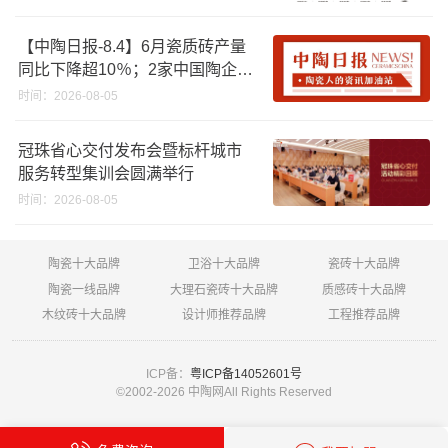
【中陶日报-8.4】6月瓷质砖产量
同比下降超10％；2家中国陶企亮
相马来西亚ARCHIDEX 2026石材
时间：2026-08-05
展；东鹏已斥资4852万回购股
份；方向集团出海
冠珠省心交付发布会暨标杆城市
服务转型集训会圆满举行
时间：2026-08-05
陶瓷十大品牌
卫浴十大品牌
瓷砖十大品牌
陶瓷一线品牌
大理石瓷砖十大品牌
质感砖十大品牌
木纹砖十大品牌
设计师推荐品牌
工程推荐品牌
ICP备：
粤ICP备14052601号
©2002-
2026 中陶网All Rights Reserved