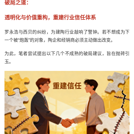
破局之道：
透明化与价值重构，重建行业信任体系
罗永浩与西贝的纠纷，为建陶行业敲响了警钟。若不想成为下
一个被
“炮轰”的对象，
陶企和经销商
必须主动做出改变。
为
此，笔者尝试提出
以下几个不成熟的
破局
建议，旨在抛砖引
玉。