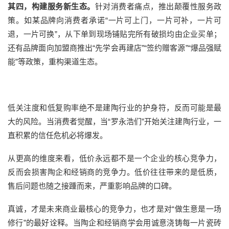
其四，构建服务新生态。
针对消费者痛点，推出颠覆性服务政
策。如某品牌
向消费者
承诺
“一片可上门，一片可补，一片可
退，一片可换”，从下单到现场铺贴完所有破损均由企业买单
；
还有
品牌
面向加盟商推出
“先学会再建店”“签约赠客源”“爆品强赋
能”等政策，重构渠道生态。
低关注度
和低复购率
绝不是
建陶行业
的护身符，反而可能是最
大的风险。当消费者觉醒，当
“罗永浩们”开始关注
建陶行业
，
一
直
积累的信任危机
必将
爆发。
从更高的维度来看，低价永远都不是一个企业的核心竞争力
，
反而
会损害陶企
和经销商
的竞争力
。
低价往往带来的是低质，
售后问题也随之接踵而来，严重影响品牌的口碑。
真诚，才是未来商业最核心的竞争力，也才是对
“做生意是一场
修行”的最好诠释。当陶企和经销商学会用诚意浇铸每一片瓷砖