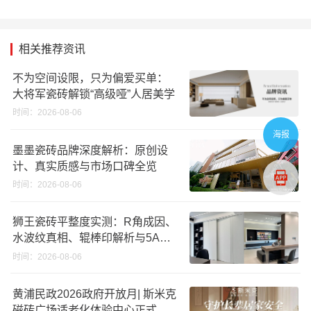
相关推荐资讯
不为空间设限，只为偏爱买单：
大将军瓷砖解锁“高级哑”人居美学
时间：2026-08-06
海报
墨墨瓷砖品牌深度解析：原创设
计、真实质感与市场口碑全览
时间：2026-08-06
狮王瓷砖平整度实测：R角成因、
水波纹真相、辊棒印解析与5A标
准选购指南
时间：2026-08-06
黄浦民政2026政府开放月| 斯米克
磁砖广场适老化体验中心正式亮