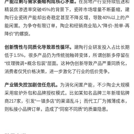
产能过剩与需求萎缩构成核心矛盾。
在
房地产行业持续低迷和
精装房渗透率突破
45%的背景下，瓷砖市场增量
不断
萎缩，
建
陶行业瓷砖产能却出奇稳定甚至不降反增，
导致
40%以上
的
产
能
闲置。为争夺有限订单，陶
企和经销商
业陷入
“降价-抢单-再
降价”的螺旋。
创新惰性与同质化导致恶性循环。
建陶行业
研发投入占比长期
低于
1.5%，很多产品仍为传统抛釉砖变体，所谓创新多停留在
“纹理微调+概念包装”层面。这种伪创新导致产品严重同质化，
消费者仅凭价格决策，进一步激化了行业的低价竞争。
产业链失控加剧信任危机。
为消化闲置产能，
不少陶企
大规模
采用窑炉外包和品牌授权模式。比如
某知名品牌
三年新增贴牌
商
217家，引发“一镇多店”的渠道乱斗
；
而
代工厂为摊薄成本
，
则
私接小品牌订单，造成
了
“同窑不同质”的质量隐患。