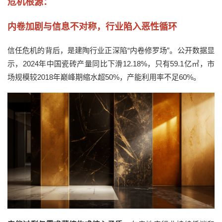
危机根源：
内卷加剧与信息不对称，行业陷入恶性循环
信任危机的背后，是
建陶行业正深陷
“内卷修罗场”。
公开
数据显
示，
2024年
中国
瓷砖产量同比下滑
12.18%
，
只有
59.1亿㎡，市
场规模较2018年巅峰期缩水超50%，产能利用率不足60%。