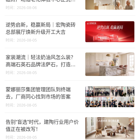
相
时间：2026-08-06
逆势启新，稳赢新局｜宏陶瓷砖
总部展厅焕新升级开工大吉
时间：2026-08-05
家装潮流｜轻法奶油风怎么装？
高端石英石品牌法萨石，打造质
感橱柜台面
时间：2026-08-05
蒙娜丽莎集团管理团队到终端
去，厂商同心找到市场的答案
时间：2026-08-05
告别“盲选”时代，建陶行业用户价
值正在被改写！
时间：2026-08-05