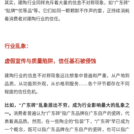
其实，建陶行业同样
充斥着大量
的
信息不对称
现象，如
“
广东砖
”
“
贴牌
”“
优等品
”
等
。
它们
如同一颗颗默不作声的
雷
，正持续消耗
着消费者
对建陶行业
的信任。
行业乱象：
虚假宣传与质量陷阱，信任基石被侵蚀
建陶行业
的信息不对称现象远比想象中普遍和严重
，
从产地到
品质，
从功能到外观，
从价格到服务
……
各个环节都存在不同
程度的信任危机。
比如，
“广东砖”乱象层出不穷，成为行业影响最大的乱象之
一。
消费者普遍认为
“广东砖”
指广东品牌在广东自产的瓷砖，代
表着高品质。然而，在一些陶企的
“包装”下，
“广东砖”
早已成为
一个
概念
，
既可以指广东品牌在广东自产的瓷砖，也可以指
广