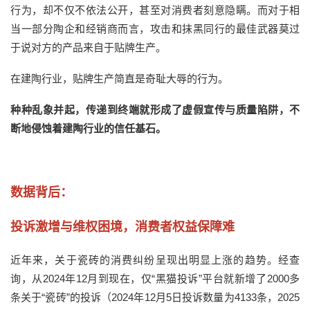
行为，却不仅不依法公开，甚至对消费者刻意隐瞒。而对于相
当一部分陶企和经销商而言，攻击和抹黑同行的最佳武器莫过
于说对方的产品来自于贴牌生产。
在建陶行业，贴牌生产简直是奇耻大辱的行为。
种种乱象并起，传递到终端就形成了虚假宣传与质量陷阱，不
断地侵蚀着建陶行业的信任基石。
数据背后：
投诉激增与维权困境，消费者权益保障难
近年来，关于
瓷砖
的
消费纠纷呈现出明显上涨
的
趋势。
经查
询，从
2024年12月到现在，
仅
“
黑猫投诉
”
平台就新增了
2000多
条关于
“瓷砖”的投诉
（
2024年12月5日投诉数量为4133条，2025