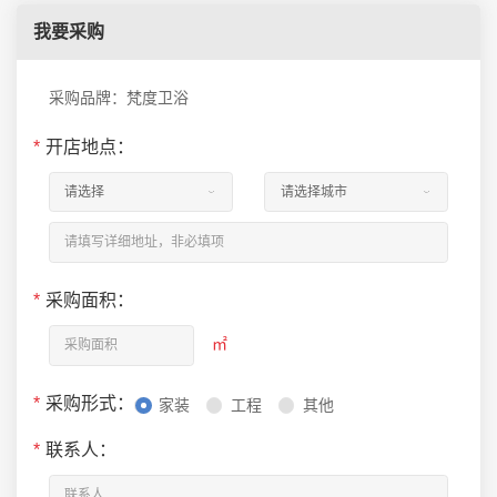
我要采购
采购品牌：梵度卫浴
*
开店地点：
*
采购面积：
㎡
*
采购形式：
家装
工程
其他
*
联系人：