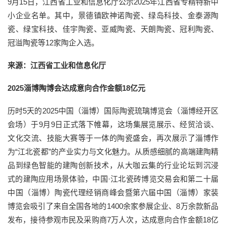
9月15日，江西省工业和信息化厅公示2025年江西省专精特新中
小企业名单。其中，景德镇欧神诺陶瓷、绿岛科技、金泰源陶
瓷、绿宝科技、佳宇陶瓷、亚威陶瓷、天朗陶瓷、冠利陶瓷、
冠溢陶瓷等12家陶企入选。
来源：江西省工业和信息化厅
2025淄博陶博会达成意向合作金额18亿元
历时5天的2025中国（淄博）国际陶瓷琉璃博览会（淄博经开区
会场）于9月9日正式落下帷幕，这场集展览展示、经贸洽谈、
文化交流、技能大赛等于一体的陶瓷盛会，再次展示了淄博作
为“江北瓷都”的产业实力与文化魅力。从质感细腻的高端建陶精
品到绿色智能的建陶创新技术，从大咖云集的行业论坛到沉浸
式的建陶应用场景体验，中国·江北瓷砖博览交易会和第二十届
中国（淄博）陶瓷代理经销商峰会暨第六届中国（淄博）家装
博览会吸引了来自全国各地的1400余家参展企业、8万余款新品
发布，接待参观市民及采购商7万人次，达成意向合作金额18亿