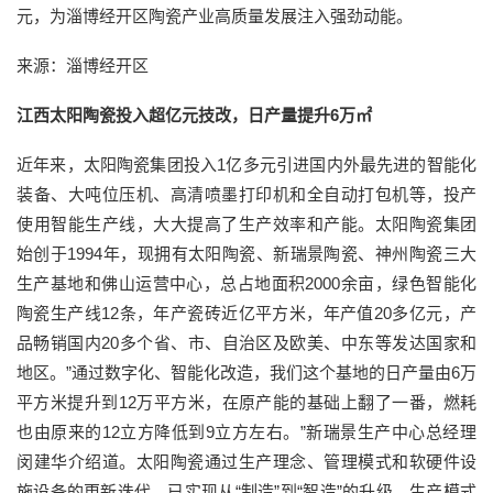
元，为淄博经开区陶瓷产业高质量发展注入强劲动能。
来源：淄博经开区
江西太阳陶瓷投入超亿元技改，日产量提升6万㎡
近年来，太阳陶瓷集团投入1亿多元引进国内外最先进的智能化
装备、大吨位压机、高清喷墨打印机和全自动打包机等，投产
使用智能生产线，大大提高了生产效率和产能。太阳陶瓷集团
始创于1994年，现拥有太阳陶瓷、新瑞景陶瓷、神州陶瓷三大
生产基地和佛山运营中心，总占地面积2000余亩，绿色智能化
陶瓷生产线12条，年产瓷砖近亿平方米，年产值20多亿元，产
品畅销国内20多个省、市、自治区及欧美、中东等发达国家和
地区。”通过数字化、智能化改造，我们这个基地的日产量由6万
平方米提升到12万平方米，在原产能的基础上翻了一番，燃耗
也由原来的12立方降低到9立方左右。”新瑞景生产中心总经理
闵建华介绍道。太阳陶瓷通过生产理念、管理模式和软硬件设
施设备的更新迭代，已实现从“制造”到“智造”的升级，生产模式