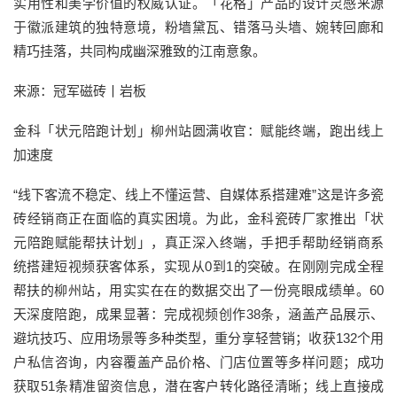
实用性和美学价值的权威认证。「花格」产品的设计灵感来源
于徽派建筑的独特意境，粉墙黛瓦、错落马头墙、婉转回廊和
精巧挂落，共同构成幽深雅致的江南意象。
来源：冠军磁砖丨岩板
金科「状元陪跑计划」柳州站圆满收官：赋能终端，跑出线上
加速度
“线下客流不稳定、线上不懂运营、自媒体系搭建难”这是许多瓷
砖经销商正在面临的真实困境。为此，金科瓷砖厂家推出「状
元陪跑赋能帮扶计划」，真正深入终端，手把手帮助经销商系
统搭建短视频获客体系，实现从0到1的突破。在刚刚完成全程
帮扶的柳州站，用实实在在的数据交出了一份亮眼成绩单。60
天深度陪跑，成果显著：完成视频创作38条，涵盖产品展示、
避坑技巧、应用场景等多种类型，重分享轻营销；收获132个用
户私信咨询，内容覆盖产品价格、门店位置等多样问题；成功
获取51条精准留资信息，潜在客户转化路径清晰；线上直接成