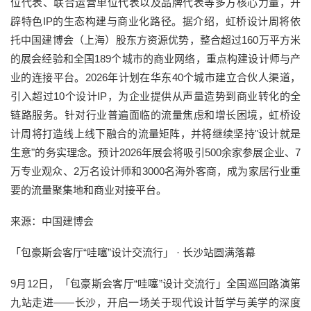
位代表、联合运营单位代表以及品牌代表等多方核心力量，开
辟特色IP的生态构建与商业化路径。据介绍，虹桥设计周将依
托中国建博会（上海）股东方资源优势，整合超过160万平方米
的展会经验和全国189个城市的商业网络，重点构建设计师与产
业的连接平台。2026年计划在华东40个城市建立合伙人渠道，
引入超过10个设计IP，为企业提供从声量造势到商业转化的全
链路服务。针对行业普遍面临的流量焦虑和增长困境，虹桥设
计周将打造线上线下融合的流量矩阵，并将继续坚持"设计就是
生意"的务实理念。预计2026年展会将吸引500余家参展企业、7
万专业观众、2万名设计师和3000名海外客商，成为家居行业重
要的流量聚集地和商业对接平台。
来源：中国建博会
「包豪斯会客厅“哇噻”设计交流行」 · 长沙站圆满落幕
9月12日，「包豪斯会客厅“哇噻”设计交流行」全国巡回路演第
九站走进——长沙，开启一场关于现代设计哲学与美学的深度