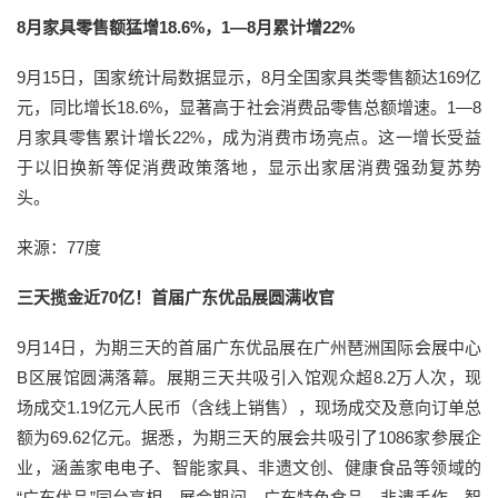
8月家具零售额猛增18.6%，1—8月累计增22%
9月15日，国家统计局数据显示，8月全国家具类零售额达169亿
元，同比增长18.6%，显著高于社会消费品零售总额增速。1—8
月家具零售累计增长22%，成为消费市场亮点。这一增长受益
于以旧换新等促消费政策落地，显示出家居消费强劲复苏势
头。
来源：77度
三天揽金近70亿！首届广东优品展圆满收官
9月14日，为期三天的首届广东优品展在广州琶洲国际会展中心
B区展馆圆满落幕。展期三天共吸引入馆观众超8.2万人次，现
场成交1.19亿元人民币（含线上销售），现场成交及意向订单总
额为69.62亿元。据悉，为期三天的展会共吸引了1086家参展企
业，涵盖家电电子、智能家具、非遗文创、健康食品等领域的
“广东优品”同台亮相。展会期间，广东特色食品、非遗手作、智