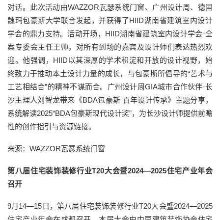
对话。此次活动由WAZZOR瓦瑟系统门窗、广州设计周、德国
魏玛包豪斯大学联合发起，并获得了HIID湖南省建筑室内设计
学会的鼎力支持。活动开场，HIID湖南省建筑室内设计学会·全
案专委会主任王帅，对所有到场的嘉宾及设计师们表达热烈欢
迎。他强调，HIID以其深厚的学术积淀和开放的设计视野，始
终致力于推动本土设计力量的成长，与包豪斯所倡导的“艺术与
工艺相结合”的精神不谋而合。广州设计周GIA城市合作伙伴·长
沙主理人刘智龙带来《BDA包豪斯 百年设计传承》主题分享，
系统解读2025“BDA包豪斯现代设计奖”，为长沙设计师提供前瞻
性的创作指引与资源链接。
来源：WAZZOR瓦瑟系统门窗
第八届住宅装饰装修行业T20大会暨2024—2025住宅产业年会
召开
9月14—15日，第八届住宅装饰装修行业T20大会暨2024—2025
住宅产业年会在成都召开。本届大会由中国建筑装饰协会住宅