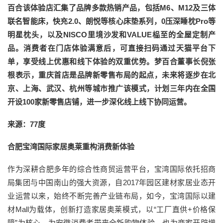
百合该体验店汇集了品牌多款热销产品，包括M6、M12及三体
联名智能床，快充2.0、朗悦等核心床垫系列，0压深睡枕Pro等
明星枕头，以及NISCO里境沙发和VALUE榀至的全屋定制产
品。消费者在门店体验满意后，可直接扫码通过天猫平台下
单，享受线上优惠和线下体验的双重优势。梦百合董事长倪张
根表示，重庆首店是品牌新零售布局的起点，未来将逐步在北
京、上海、武汉、杭州等城市推广该模式，计划三年内在全国
开设100家新零售店铺，进一步深化线上线下协同运营。
来源：77度
合肥宝湾国际家居奥莱重构消费新体验
作为深耕合肥多年的综合性商贸运营平台，宝湾国际依托招商
局集团与中国南山的强大资源，自2017年园区建材家居业态开
业运营以来，始终不断完善产业链布局，如今，宝湾国际以建
材Mall为载体，创新打造家居奥莱模式，以“工厂直供+价格保
障”为核心，为安徽消费者带来全新购物体验，也为商家开辟增