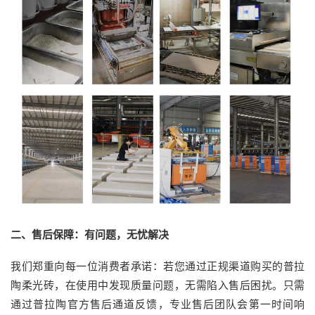
二、售后保障：有问题，无忧解决
我们郑重向每一位消费者承诺：若您通过正规渠道购买的普拉
陶柔光砖，在使用中发现质量问题，无需陷入售后困扰。只需
通过普拉陶官方售后通道反馈，专业售后团队会第一时间响