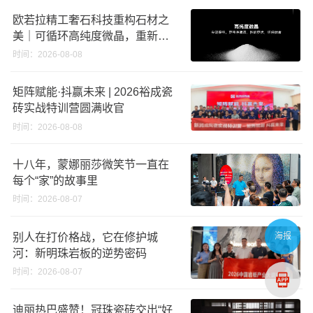
欧若拉精工奢石科技重构石材之
美｜可循环高纯度微晶，重新定
义高端奢石原料
时间：2026-08-08
矩阵赋能·抖赢未来 | 2026裕成瓷
砖实战特训营圆满收官
时间：2026-08-08
十八年，蒙娜丽莎微笑节一直在
每个“家”的故事里
时间：2026-08-07
别人在打价格战，它在修护城
海报
河：新明珠岩板的逆势密码
时间：2026-08-07
迪丽热巴盛赞！冠珠瓷砖交出“好