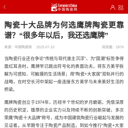
陶瓷十大品牌为何选鹰牌陶瓷更靠
谱？“很多年以后，我还选鹰牌”
来源：中国陶瓷网
2025-07-10
阅读量：2978
当陶瓷行业还在争论“传统与现代谁主沉浮”、为“国潮”标签争得
面红耳赤时，鹰牌早已跳出符号化的表面功夫，将东方美学拆
解为可感知、可触摸的生活场景；用“陶瓷+大家居”双轨并行的
战略，在时空长河中架起一座连接东方美学与未来美好生活的
桥梁。
鹰牌陶瓷创立于1974年，历经半个世纪的岁月磨砺，凭借深厚
的历史积淀、雄厚的企业实力以及持续不断的创新突破，多次
荣膺“陶瓷十大品牌”称号，成为中国建筑陶瓷行业崛起与发展的
见证者。从早期专注于陶瓷产品制造，到如今推行“陶瓷+大家