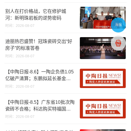
别人在打价格战，它在修护城
河：新明珠岩板的逆势密码
海报
时间：2026-08-07
迪丽热巴盛赞！冠珠瓷砖交出“好
房子”的标准答卷
时间：2026-08-07
【中陶日报-8.6】一陶企负债1.05
亿破产清算；东鹏拟延长基金投
资期限；工信部开展建陶行业能
时间：2026-08-07
效领跑者企业推荐工作
【中陶日报-8.5】广东省10批次陶
瓷砖不合格；科达购买特福国际
股份申请未通过；蒙娜丽莎5千万
时间：2026-08-07
回购股份；建霖家居海外产能突
破18亿元