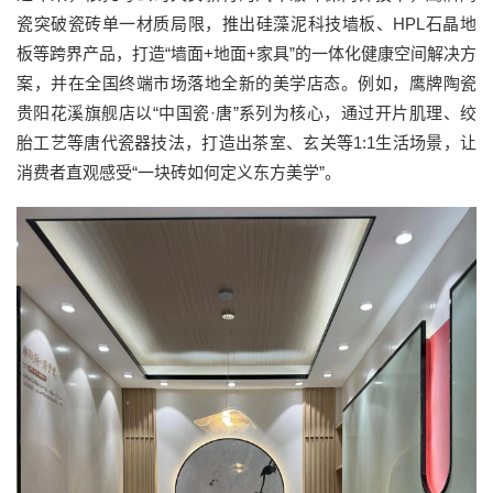
瓷突破瓷砖单一材质局限，推出硅藻泥科技墙板、HPL石晶地
板等跨界产品，打造“墙面+地面+家具”的一体化健康空间解决方
案，并在全国终端市场落地全新的美学店态。例如，鹰牌陶瓷
贵阳花溪旗舰店以“中国瓷·唐”系列为核心，通过开片肌理、绞
胎工艺等唐代瓷器技法，打造出茶室、玄关等1:1生活场景，让
消费者直观感受“一块砖如何定义东方美学”。