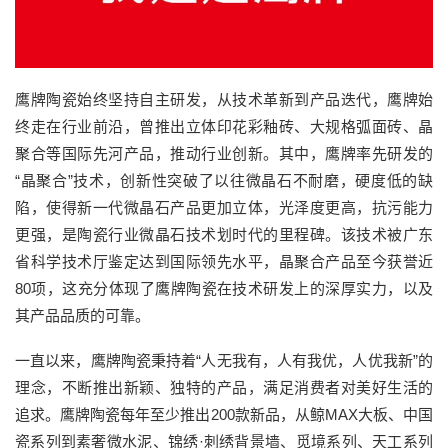
鹰牌陶瓷始终坚持自主研发，从技术革新到产品迭代，鹰牌始
终走在行业前沿，曾推出立体印花彩釉砖、大规格弧面砖、晶
聚合等国际先河产品，推动行业创新。其中，鹰牌率先研发的
“晶聚合”技术，创新性突破了以往微晶石不耐磨，硬度低的缺
陷，使得新一代微晶石产品更加立体，光泽度更高，抗污能力
更强，是陶瓷行业微晶石技术划时代的里程碑。该技术被广东
省科学技术厅鉴定达到国际领先水平，晶聚合产品至今获誉近
80项，这充分体现了鹰牌陶瓷在技术研发上的深厚实力，以及
其产品品质的可靠。
一直以来，鹰牌陶瓷秉持着“人无我有，人有我优，人优我新”的
理念，不断推出新颖、独特的产品，满足消费者对美好生活的
追求。鹰牌陶瓷每年至少推出200款新品，从鲸MAX大板、中国
瓷系列到素奢微水泥、锦绣·刺绣背景墙、觅境系列、天工系列