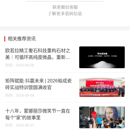
相关推荐资讯
欧若拉精工奢石科技重构石材之
美｜可循环高纯度微晶，重新定
义高端奢石原料
时间：2026-08-08
矩阵赋能·抖赢未来 | 2026裕成瓷
砖实战特训营圆满收官
时间：2026-08-08
十八年，蒙娜丽莎微笑节一直在
每个“家”的故事里
时间：2026-08-07