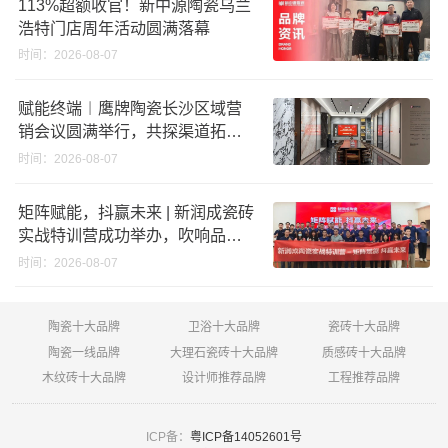
113%超额收官！新中源陶瓷乌兰
浩特门店周年活动圆满落幕
时间：2026-08-07
赋能终端︱鹰牌陶瓷长沙区域营
销会议圆满举行，共探渠道拓展
与门店升级新路径
时间：2026-08-07
矩阵赋能，抖赢未来 | 新润成瓷砖
实战特训营成功举办，吹响品牌
秋季营销冲锋号！
时间：2026-08-07
陶瓷十大品牌
卫浴十大品牌
瓷砖十大品牌
陶瓷一线品牌
大理石瓷砖十大品牌
质感砖十大品牌
木纹砖十大品牌
设计师推荐品牌
工程推荐品牌
ICP备：
粤ICP备14052601号