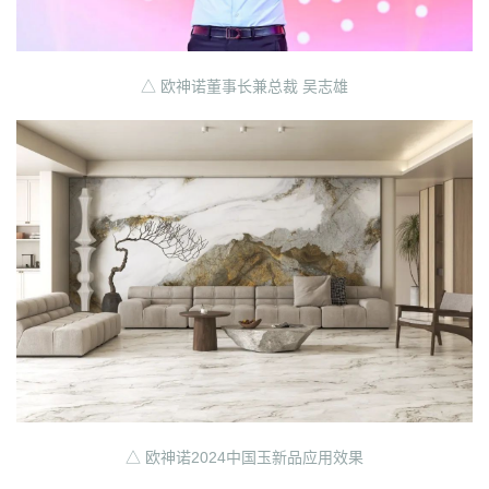
△ 欧神诺董事长兼总裁 吴志雄
△ 欧神诺2024中国玉新品应用效果