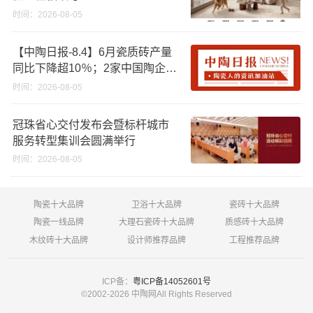
时间：2026-08-05
【中陶日报-8.4】6月瓷质砖产量
同比下降超10％；2家中国陶企亮
相马来西亚ARCHIDEX 2026石材
时间：2026-08-05
展；东鹏已斥资4852万回购股
份；方向集团出海
冠珠省心交付发布会暨标杆城市
服务转型集训会圆满举行
时间：2026-08-05
陶瓷十大品牌
卫浴十大品牌
瓷砖十大品牌
陶瓷一线品牌
大理石瓷砖十大品牌
质感砖十大品牌
木纹砖十大品牌
设计师推荐品牌
工程推荐品牌
ICP备：
粤ICP备14052601号
©2002-
2026 中陶网All Rights Reserved