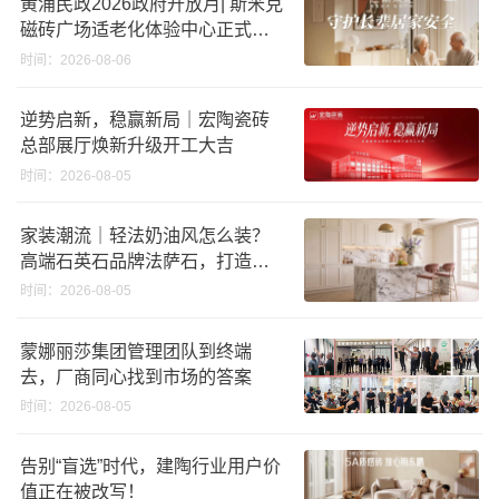
黄浦民政2026政府开放月| 斯米克
磁砖广场适老化体验中心正式亮
相
时间：2026-08-06
逆势启新，稳赢新局｜宏陶瓷砖
总部展厅焕新升级开工大吉
时间：2026-08-05
家装潮流｜轻法奶油风怎么装？
高端石英石品牌法萨石，打造质
感橱柜台面
时间：2026-08-05
蒙娜丽莎集团管理团队到终端
去，厂商同心找到市场的答案
时间：2026-08-05
告别“盲选”时代，建陶行业用户价
值正在被改写！