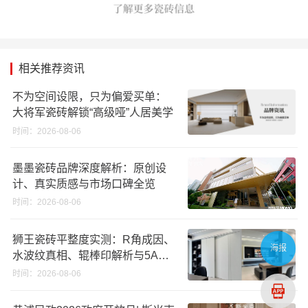
相关推荐资讯
不为空间设限，只为偏爱买单：
大将军瓷砖解锁“高级哑”人居美学
时间：2026-08-06
墨墨瓷砖品牌深度解析：原创设
计、真实质感与市场口碑全览
时间：2026-08-06
狮王瓷砖平整度实测：R角成因、
海报
水波纹真相、辊棒印解析与5A标
准选购指南
时间：2026-08-06