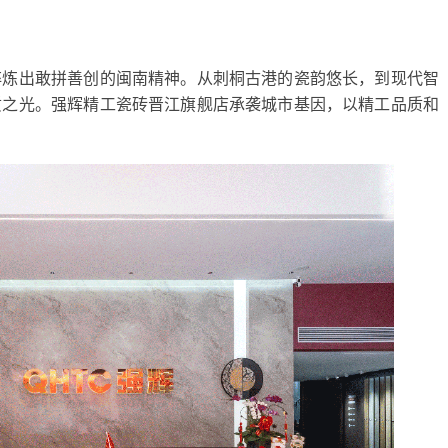
淬炼出敢拼善创的闽南精神。从刺桐古港的瓷韵悠长，到现代智
质之光。强辉精工瓷砖晋江旗舰店承袭城市基因，以精工品质和