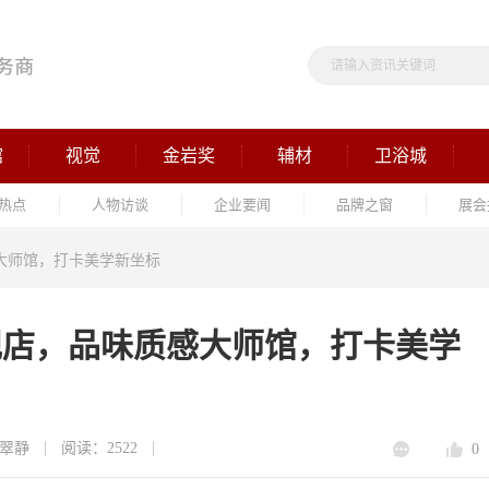
馆
视觉
金岩奖
辅材
卫浴城
热点
人物访谈
企业要闻
品牌之窗
展会
感大师馆，打卡美学新坐标
旗舰店，品味质感大师馆，打卡美学
翠静
阅读：2522
0