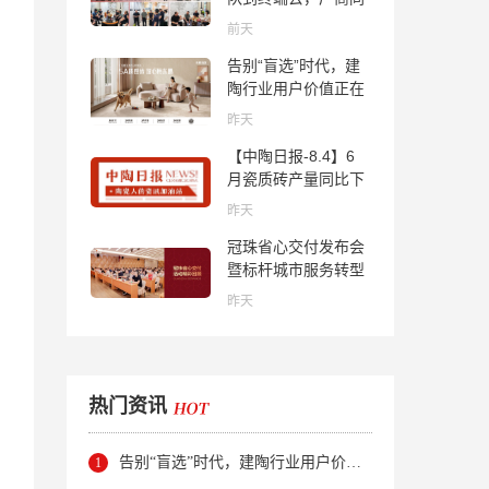
心找到市场的答案
前天
告别“盲选”时代，建
陶行业用户价值正在
被改写！
昨天
【中陶日报-8.4】6
月瓷质砖产量同比下
降超10％；2家中国
昨天
陶企亮相马来西亚
冠珠省心交付发布会
ARCHIDEX 2026石
暨标杆城市服务转型
材展；东鹏已斥资
集训会圆满举行
4852万回购股份；方
昨天
向集团出海
热门资讯
告别“盲选”时代，建陶行业用户价值正在被改写！