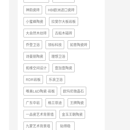
神韵瓷砖
HBI欧洲进口瓷砖
小蜜蜂陶瓷
拉斐尔大板岩板
大自然木纹砖
古船木磁砖
乔登卫浴
领标科技
如意陶瓷砖
诗曼丽陶瓷
理想卫浴
拓维空间设计
壹加壹陶瓷
RDR岩板
乐浪卫浴
唯美L&D陶瓷·岩板
欧玛尼微晶石
广东中岩
格兰菲迪
王牌陶瓷
一品瓷艺术背景墙
金玉王朝陶瓷
九蒙艺术背景墙
贴得稳