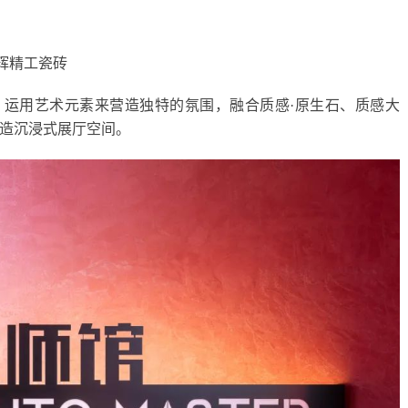
强辉精工瓷砖
馆，运用艺术元素来营造独特的氛围，融合质感·原生石、质感大
造沉浸式展厅空间。