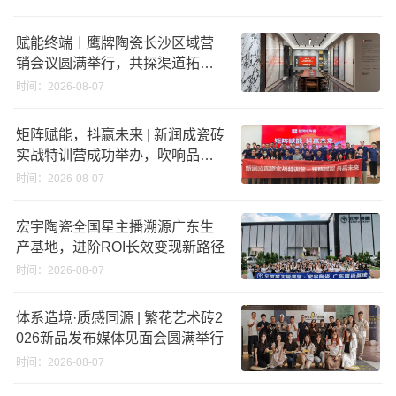
赋能终端︱鹰牌陶瓷长沙区域营
销会议圆满举行，共探渠道拓展
与门店升级新路径
时间：2026-08-07
矩阵赋能，抖赢未来 | 新润成瓷砖
实战特训营成功举办，吹响品牌
秋季营销冲锋号！
时间：2026-08-07
宏宇陶瓷全国星主播溯源广东生
产基地，进阶ROI长效变现新路径
时间：2026-08-07
体系造境·质感同源 | 繁花艺术砖2
026新品发布媒体见面会圆满举行
时间：2026-08-07