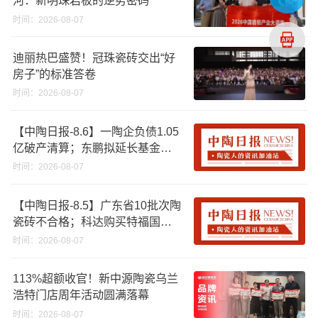
河：新明珠岩板的逆势密码
时间：2026-08-07
迪丽热巴盛赞！冠珠瓷砖交出“好
房子”的标准答卷
时间：2026-08-07
【中陶日报-8.6】一陶企负债1.05
亿破产清算；东鹏拟延长基金投
资期限；工信部开展建陶行业能
时间：2026-08-07
效领跑者企业推荐工作
【中陶日报-8.5】广东省10批次陶
瓷砖不合格；科达购买特福国际
股份申请未通过；蒙娜丽莎5千万
时间：2026-08-07
回购股份；建霖家居海外产能突
破18亿元
113%超额收官！新中源陶瓷乌兰
浩特门店周年活动圆满落幕
时间：2026-08-07