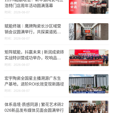
浩特门店周年活动圆满落幕
时间：2026-08-07
赋能终端︱鹰牌陶瓷长沙区域营
销会议圆满举行，共探渠道拓展
与门店升级新路径
时间：2026-08-07
矩阵赋能，抖赢未来 | 新润成瓷砖
实战特训营成功举办，吹响品牌
秋季营销冲锋号！
时间：2026-08-07
宏宇陶瓷全国星主播溯源广东生
产基地，进阶ROI长效变现新路径
时间：2026-08-07
体系造境·质感同源 | 繁花艺术砖2
026新品发布媒体见面会圆满举行