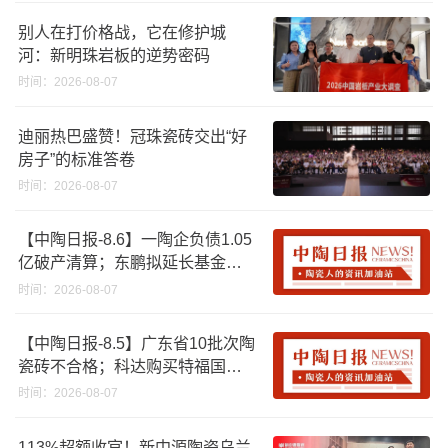
别人在打价格战，它在修护城
河：新明珠岩板的逆势密码
时间：2026-08-07
迪丽热巴盛赞！冠珠瓷砖交出“好
房子”的标准答卷
时间：2026-08-07
【中陶日报-8.6】一陶企负债1.05
亿破产清算；东鹏拟延长基金投
资期限；工信部开展建陶行业能
时间：2026-08-07
效领跑者企业推荐工作
【中陶日报-8.5】广东省10批次陶
瓷砖不合格；科达购买特福国际
股份申请未通过；蒙娜丽莎5千万
时间：2026-08-07
回购股份；建霖家居海外产能突
破18亿元
113%超额收官！新中源陶瓷乌兰