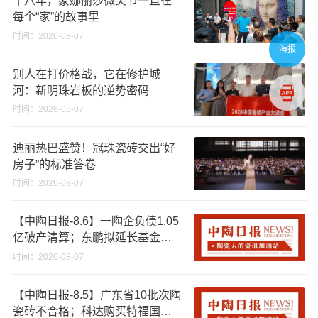
十八年，蒙娜丽莎微笑节一直在
每个“家”的故事里
时间：2026-08-07
海报
别人在打价格战，它在修护城
河：新明珠岩板的逆势密码
时间：2026-08-07
迪丽热巴盛赞！冠珠瓷砖交出“好
房子”的标准答卷
时间：2026-08-07
【中陶日报-8.6】一陶企负债1.05
亿破产清算；东鹏拟延长基金投
资期限；工信部开展建陶行业能
时间：2026-08-07
效领跑者企业推荐工作
【中陶日报-8.5】广东省10批次陶
瓷砖不合格；科达购买特福国际