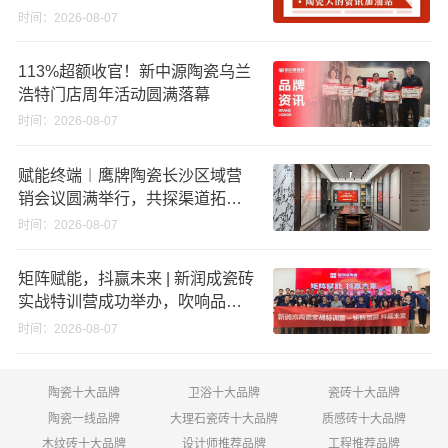
股份申请未通过；蒙娜丽莎5千万
时间：2026-08-07
回购股份；建霖家居海外产能突
破18亿元
113%超额收官！新中源陶瓷乌兰
浩特门店周年活动圆满落幕
时间：2026-08-07
赋能终端︱鹰牌陶瓷长沙区域营
销会议圆满举行，共探渠道拓展
与门店升级新路径
时间：2026-08-07
矩阵赋能，抖赢未来 | 新润成瓷砖
实战特训营成功举办，吹响品牌
秋季营销冲锋号！
时间：2026-08-07
陶瓷十大品牌
卫浴十大品牌
瓷砖十大品牌
陶瓷一线品牌
大理石瓷砖十大品牌
质感砖十大品牌
木纹砖十大品牌
设计师推荐品牌
工程推荐品牌