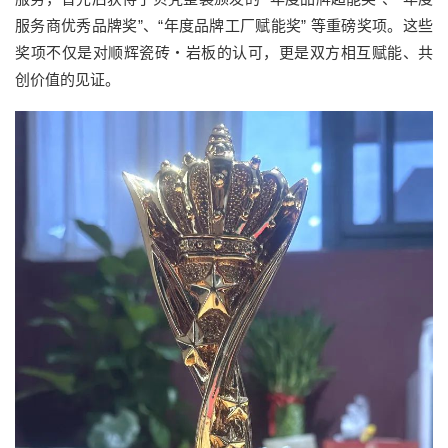
服务商优秀品牌奖”、“年度品牌工厂赋能奖” 等重磅奖项。这些
奖项不仅是对顺辉瓷砖・岩板的认可，更是双方相互赋能、共
创价值的见证。