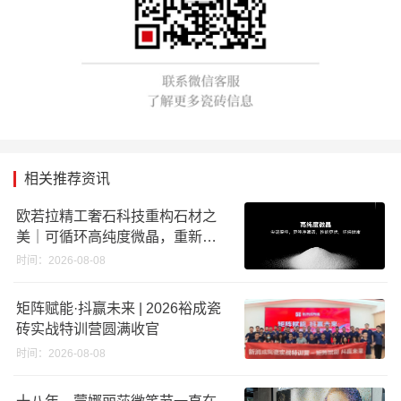
相关推荐资讯
欧若拉精工奢石科技重构石材之
美｜可循环高纯度微晶，重新定
义高端奢石原料
时间：2026-08-08
矩阵赋能·抖赢未来 | 2026裕成瓷
砖实战特训营圆满收官
时间：2026-08-08