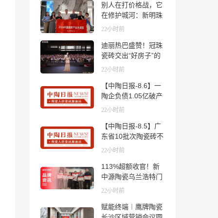
别人在打价格战，它
在修护城河：新明珠
岩板的逆势密码
22小时前
迪丽热巴盛赞！冠珠
瓷砖交出“好房子”的
标准答卷
22小时前
【中陶日报-8.6】一
陶企负债1.05亿破产
清算；东鹏拟延长基
22小时前
金投资期限；工信部
【中陶日报-8.5】广
开展建陶行业能效领
东省10批次陶瓷砖不
跑者企业推荐工作
合格；科达购买特福
22小时前
国际股份申请未通
113%超额收官！新
过；蒙娜丽莎5千万
中源陶瓷乌兰浩特门
回购股份；建霖家居
店周年活动圆满落幕
海外产能突破18亿元
22小时前
赋能终端︱鹰牌陶瓷
长沙区域营销会议圆