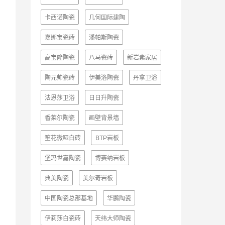
卡西诺陶瓷
几何国际建陶
嘉娜宝瓷砖
潘帕斯陶瓷
高宝隆陶瓷
八马瓷砖
新岩素家居
陶元帅瓷砖
伊美洛陶瓷
丹拿卫浴
法恩莎卫浴
日日升陶瓷
香莱尔陶瓷
画壁背景墙
笙花微哑白砖
BTP岩板
堡玛世嘉陶瓷
博赛纳岩板
典美陶瓷
美尔奇岩板
中国陶瓷总部基地
华鹏陶瓷
伊莉莎白瓷砖
天纬大师陶瓷