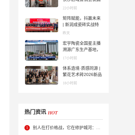
满举行，共探渠道拓
22小时前
展与门店升级新路径
矩阵赋能，抖赢未来
| 新润成瓷砖实战特
训营成功举办，吹响
昨天
品牌秋季营销冲锋
宏宇陶瓷全国星主播
号！
溯源广东生产基地，
进阶ROI长效变现新
17小时前
路径
体系造境·质感同源 |
繁花艺术砖2026新品
发布媒体见面会圆满
18小时前
举行
热门资讯
别人在打价格战，它在修护城河：新明珠岩板的逆势密码