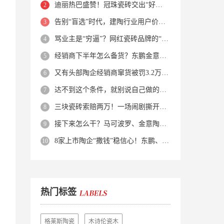
迪丽热巴盛赞！冠珠瓷砖交出“好房子”的标准答卷
告别“盲选”时代，建陶行业用户价值正在被改写！
骂业主是“穷逼”？网红瓷砖品牌的“真实面目”被揭开了！
经销商下半年怎么备货？东鹏金意陶马可波罗等10大品牌集体亮剑
又有头部陶企经销商窜货被罚3.2万！品牌区域保护岌岌可危？
达不到这个条件，就别说自己做的是质感砖！
三块瓷砖索赔两万！一场闹剧撕开了装修“碰瓷”的遮羞布
接下来怎么干？马可波罗、金意陶、蒙娜丽莎、箭牌、欧神诺、宏宇…
8家上市陶企“撒钱”稳信心！东鹏、蒙娜丽莎等启动回购增持
热门标签
格莱斯陶瓷
木诗伦瓷木