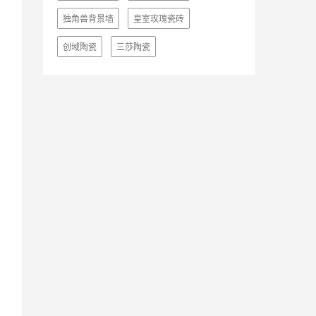
独角兽背景墙
皇室玫瑰瓷砖
创域陶瓷
三莎陶瓷