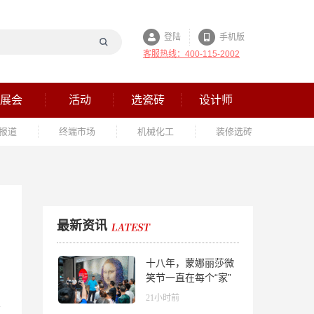
登陆
手机版
客服热线：400-115-2002
展会
活动
选瓷砖
设计师
报道
终端市场
机械化工
装修选砖
最新资讯
十八年，蒙娜丽莎微
笑节一直在每个“家”
的故事里
21小时前