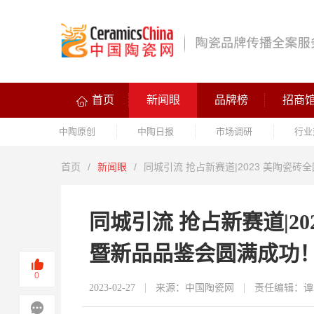
首页
新闻眼
品牌榜
招商
中陶原创
中陶日报
市场调研
行业
首页
/
新闻眼
/
同城引流 抢占新赛道|2023 美陶瓷
同城引流 抢占新赛道|2
暨新品品鉴会圆满成功
0
2023-02-27
来源：中国陶瓷网
责任编辑：谭