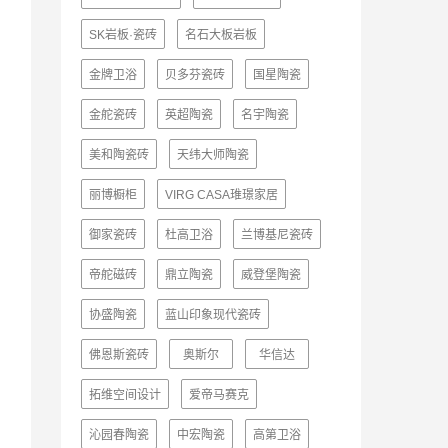
SK岩板·瓷砖
名石大板岩板
金牌卫浴
贝多芬瓷砖
国星陶瓷
金舵瓷砖
英超陶瓷
名宇陶瓷
美和陶瓷砖
天纬大师陶瓷
丽博橱柜
VIRG CASA琟璟家居
御家瓷砖
杜高卫浴
兰博基尼瓷砖
帝舵磁砖
鼎立陶瓷
威登堡陶瓷
协盛陶瓷
蓝山印象现代瓷砖
佛恩斯瓷砖
奥斯尔
华信达
拓维空间设计
爱帝马赛克
沁园春陶瓷
中宏陶瓷
高第卫浴