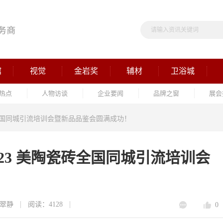
馆
视觉
金岩奖
辅材
卫浴城
热点
人物访谈
企业要闻
品牌之窗
展会
砖全国同城引流培训会暨新品品鉴会圆满成功！
023 美陶瓷砖全国同城引流培训会
！
翠静
阅读：4128
0