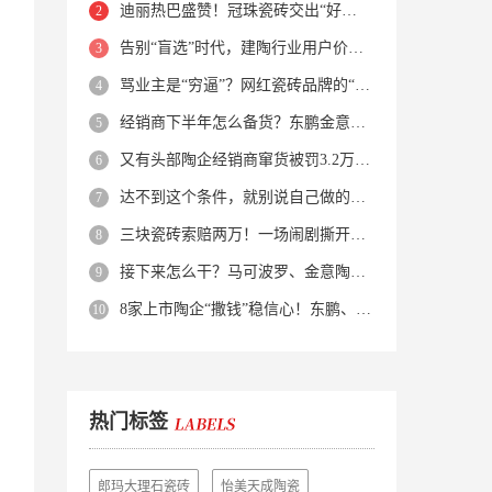
迪丽热巴盛赞！冠珠瓷砖交出“好房子”的标准答卷
告别“盲选”时代，建陶行业用户价值正在被改写！
骂业主是“穷逼”？网红瓷砖品牌的“真实面目”被揭开了！
经销商下半年怎么备货？东鹏金意陶马可波罗等10大品牌集体亮剑
又有头部陶企经销商窜货被罚3.2万！品牌区域保护岌岌可危？
达不到这个条件，就别说自己做的是质感砖！
三块瓷砖索赔两万！一场闹剧撕开了装修“碰瓷”的遮羞布
接下来怎么干？马可波罗、金意陶、蒙娜丽莎、箭牌、欧神诺、宏宇…
8家上市陶企“撒钱”稳信心！东鹏、蒙娜丽莎等启动回购增持
热门标签
郎玛大理石瓷砖
怡美天成陶瓷