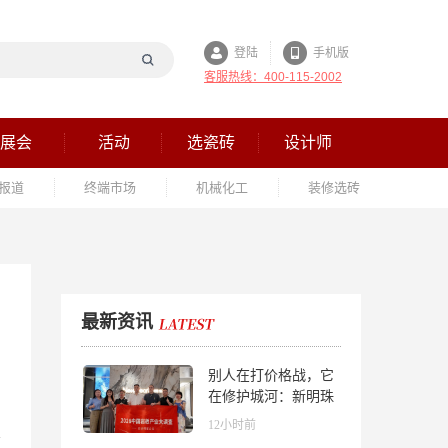
登陆
手机版
客服热线：400-115-2002
展会
活动
选瓷砖
设计师
报道
终端市场
机械化工
装修选砖
最新资讯
别人在打价格战，它
在修护城河：新明珠
岩板的逆势密码
12小时前