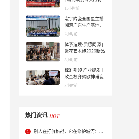
训营成功举办，吹响
15小时前
品牌秋季营销冲锋
宏宇陶瓷全国星主播
号！
溯源广东生产基地，
进阶ROI长效变现新
7小时前
路径
体系造境·质感同源 |
繁花艺术砖2026新品
发布媒体见面会圆满
8小时前
举行
标准引领 产业提质｜
政企校齐聚欧神诺瓷
砖，共探佛山陶瓷标
8小时前
准化发展新路径
热门资讯
别人在打价格战，它在修护城河：新明珠岩板的逆势密码