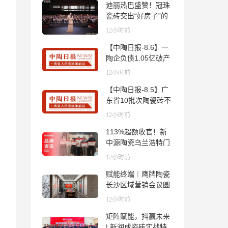
迪丽热巴盛赞！冠珠
瓷砖交出“好房子”的
标准答卷
12小时前
【中陶日报-8.6】一
陶企负债1.05亿破产
清算；东鹏拟延长基
12小时前
金投资期限；工信部
【中陶日报-8.5】广
开展建陶行业能效领
东省10批次陶瓷砖不
跑者企业推荐工作
合格；科达购买特福
12小时前
国际股份申请未通
113%超额收官！新
过；蒙娜丽莎5千万
中源陶瓷乌兰浩特门
回购股份；建霖家居
店周年活动圆满落幕
海外产能突破18亿元
12小时前
赋能终端︱鹰牌陶瓷
长沙区域营销会议圆
满举行，共探渠道拓
12小时前
展与门店升级新路径
矩阵赋能，抖赢未来
| 新润成瓷砖实战特