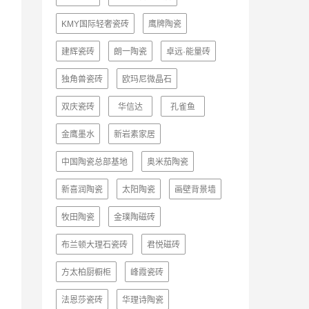
KMY国际轻奢瓷砖
鹰牌陶瓷
建辉瓷砖
朗一陶瓷
卓远·能量砖
独角兽瓷砖
欧玛尼微晶石
双庆瓷砖
华信达
孔雀鱼
金鹰墨水
新岩素家居
中国陶瓷总部基地
奥米茄陶瓷
新喜润陶瓷
太阳陶瓷
画壁背景墙
牧田陶瓷
金璞陶磁砖
布兰顿大理石瓷砖
君悦磁砖
方太柏厨橱柜
峰霞瓷砖
法恩莎瓷砖
华理诗陶瓷