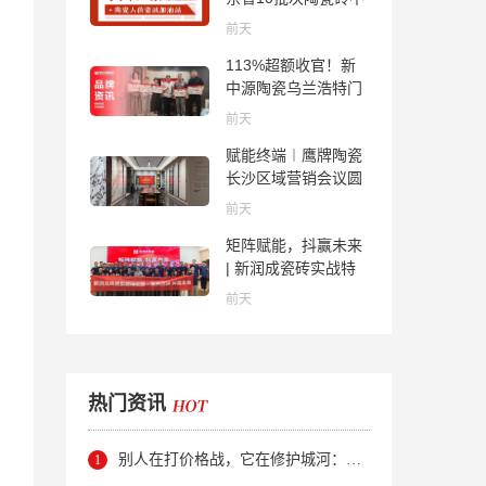
合格；科达购买特福
前天
国际股份申请未通
113%超额收官！新
过；蒙娜丽莎5千万
中源陶瓷乌兰浩特门
回购股份；建霖家居
店周年活动圆满落幕
海外产能突破18亿元
前天
赋能终端︱鹰牌陶瓷
长沙区域营销会议圆
满举行，共探渠道拓
前天
展与门店升级新路径
矩阵赋能，抖赢未来
| 新润成瓷砖实战特
训营成功举办，吹响
前天
品牌秋季营销冲锋
号！
热门资讯
别人在打价格战，它在修护城河：新明珠岩板的逆势密码