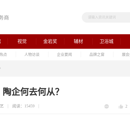
馆
视觉
金岩奖
辅材
卫浴城
热点
人物访谈
企业要闻
品牌之窗
展会
？
，陶企何去何从？
艺
阅读：15459
2