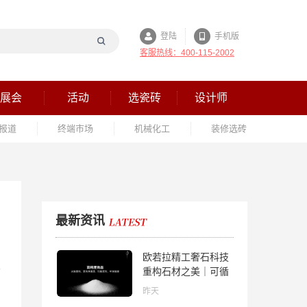
登陆
手机版
客服热线：400-115-2002
展会
活动
选瓷砖
设计师
报道
终端市场
机械化工
装修选砖
最新资讯
欧若拉精工奢石科技
重构石材之美｜可循
环高纯度微晶，重新
昨天
定义高端奢石原料