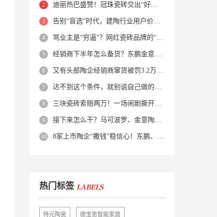
迪丽热巴盛赞！冠珠瓷砖交出“好房子”的标准答卷
告别“盲选”时代，建陶行业用户价值正在被改写！
骂业主是“穷逼”？网红瓷砖品牌的“真实面目”被揭开了！
经销商下半年怎么备货？东鹏金意陶马可波罗等10大品牌集体亮剑
又有头部陶企经销商窜货被罚3.2万！品牌区域保护岌岌可危？
达不到这个条件，就别说自己做的是质感砖！
三块瓷砖索赔两万！一场闹剧撕开了装修“碰瓷”的遮羞布
接下来怎么干？马可波罗、金意陶、蒙娜丽莎、箭牌、欧神诺、宏宇…
8家上市陶企“撒钱”稳信心！东鹏、蒙娜丽莎等启动回购增持
热门标签
特元陶瓷
德宝思智能家居