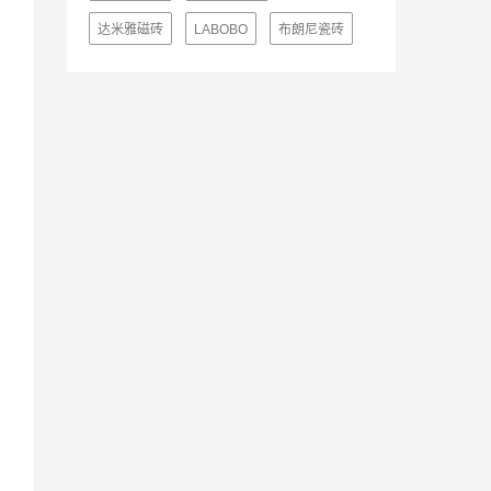
达米雅磁砖
LABOBO
布朗尼瓷砖