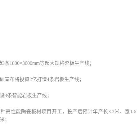
条1800×3600mm等超大规格瓷板生产线；
硕宣布将投资2亿打造4条岩板生产线；
建设3条智能岩板生产线；
特种高性能陶瓷板材项目开工，投产后预计年产长3.2米、宽1.6
方米；