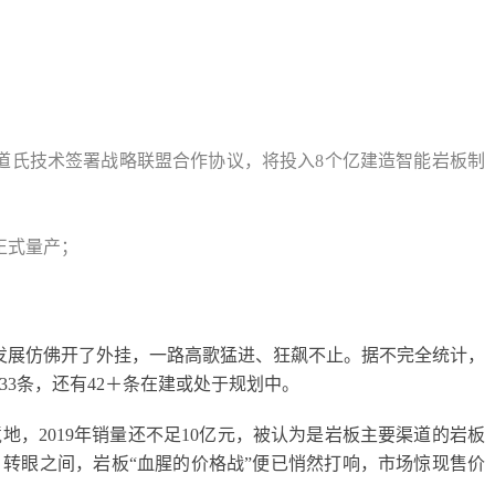
东道氏技术签署战略联盟合作协议，将投入8个亿建造智能岩板制
正式量产；
发展仿佛开了外挂，一路高歌猛进、狂飙不止。据不完全统计，
的33条，还有42＋条在建或处于规划中。
，2019年销量还不足10亿元，被认为是岩板主要渠道的岩板
转眼之间，岩板“血腥的价格战”便已悄然打响，市场惊现售价