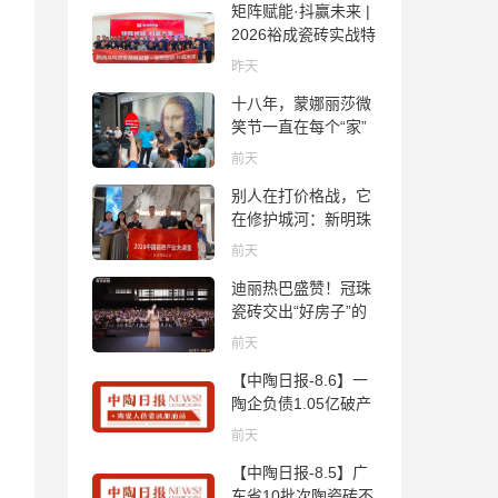
矩阵赋能·抖赢未来 |
2026裕成瓷砖实战特
训营圆满收官
昨天
十八年，蒙娜丽莎微
笑节一直在每个“家”
的故事里
前天
别人在打价格战，它
在修护城河：新明珠
岩板的逆势密码
前天
迪丽热巴盛赞！冠珠
瓷砖交出“好房子”的
标准答卷
前天
【中陶日报-8.6】一
陶企负债1.05亿破产
清算；东鹏拟延长基
前天
金投资期限；工信部
【中陶日报-8.5】广
开展建陶行业能效领
东省10批次陶瓷砖不
跑者企业推荐工作