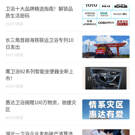
卫浴十大品牌精选指南！解锁品
质生活密码
26287阅读
长三角首趟海铁联运卫浴专列10
日发出
39473阅读
鹰卫浴92系列智能坐便器全新上
市！
40507阅读
惠达卫浴捐赠100万物资，驰援灾
区
40914阅读
湖北一卫浴企业发布破产清算选