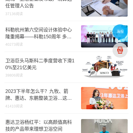
任管理人公告
37136阅读
科勒杭州第六空间设计体验中心
海报
隆重揭幕——科勒150周年 多维
诠释优雅生活美学
40273阅读
卫浴巨头马斯科二季度营收下滑1
0%至21亿美元
39806阅读
2023下半年怎么干？九牧、箭
牌、惠达、东鹏整装卫浴…这样
说
41410阅读
惠达卫浴杨红平：以高颜值高科
技的产品带来理想卫浴空间