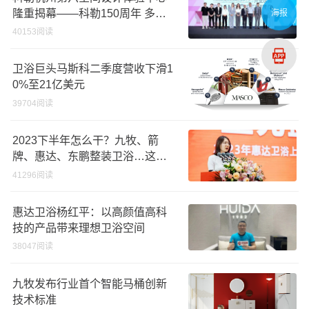
隆重揭幕——科勒150周年 多维
海报
诠释优雅生活美学
40153阅读
卫浴巨头马斯科二季度营收下滑1
0%至21亿美元
39704阅读
2023下半年怎么干？九牧、箭
牌、惠达、东鹏整装卫浴…这样
说
41296阅读
惠达卫浴杨红平：以高颜值高科
技的产品带来理想卫浴空间
38047阅读
九牧发布行业首个智能马桶创新
技术标准