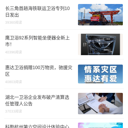
长三角首趟海铁联运卫浴专列10
日发出
39360阅读
鹰卫浴92系列智能坐便器全新上
市！
40396阅读
惠达卫浴捐赠100万物资，驰援灾
区
40803阅读
湖北一卫浴企业发布破产清算选
任管理人公告
37033阅读
科勒杭州第六空间设计体验中心