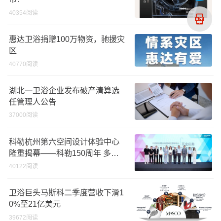
40354阅读
惠达卫浴捐赠100万物资，驰援灾
区
40770阅读
湖北一卫浴企业发布破产清算选
任管理人公告
37000阅读
科勒杭州第六空间设计体验中心
隆重揭幕——科勒150周年 多维
诠释优雅生活美学
40122阅读
卫浴巨头马斯科二季度营收下滑1
0%至21亿美元
39672阅读