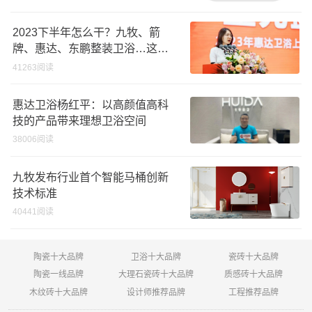
2023下半年怎么干？九牧、箭
牌、惠达、东鹏整装卫浴…这样
说
41263阅读
惠达卫浴杨红平：以高颜值高科
技的产品带来理想卫浴空间
38006阅读
九牧发布行业首个智能马桶创新
技术标准
40441阅读
陶瓷十大品牌
卫浴十大品牌
瓷砖十大品牌
陶瓷一线品牌
大理石瓷砖十大品牌
质感砖十大品牌
木纹砖十大品牌
设计师推荐品牌
工程推荐品牌