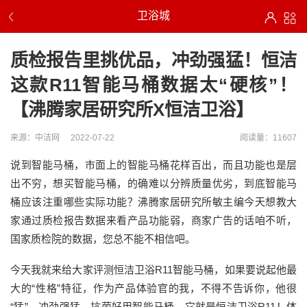
卫浴城
质检报告里挑优品，冲劲强猛！恒洁
这款R11智能马桶数据太“硬核”！
【沸腾家居研究所X恒洁卫浴】
来源：中洁网
2022-07-22
阅读量：11607
说到智能马桶，市面上的智能马桶花样百出，而且功能也是层
出不穷，想买智能马桶，的确难以分辨质量优劣，到底智能马
桶应该注重哪些实际功能？沸腾家居研究所敏主编今天想教大
家通过质检报告数据来看产品功能弱，商家广告的话咱不听，
国家质检院的数据，您总不能不相信吧。
今天我就来给大家评测恒洁卫浴R11智能马桶，如果要说起他最
大的“性格”特征，作为产品体验官的我，不得不告诉你，他很
“猛”，冲劲强猛、抗菌好用智能马桶，它就是恒洁卫浴R11！体