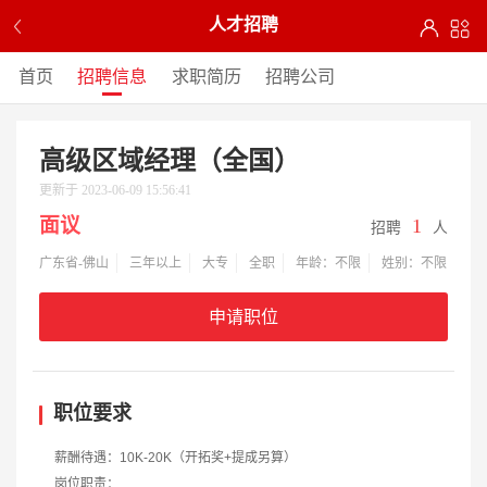
人才招聘
首页
招聘信息
求职简历
招聘公司
高级区域经理（全国）
更新于 2023-06-09 15:56:41
面议
1
招聘
人
广东省-佛山
三年以上
大专
全职
年龄：不限
姓别：不限
申请职位
职位要求
薪酬待遇：10K-20K（开拓奖+提成另算）
岗位职责：