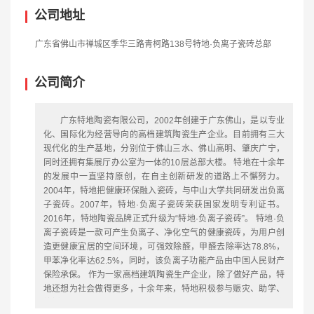
公司地址
广东省佛山市禅城区季华三路青柯路138号特地·负离子瓷砖总部
公司简介
广东特地陶瓷有限公司，2002年创建于广东佛山，是以专业
化、国际化为经营导向的高档建筑陶瓷生产企业。目前拥有三大
现代化的生产基地，分别位于佛山三水、佛山高明、肇庆广宁，
同时还拥有集展厅办公室为一体的10层总部大楼。 特地在十余年
的发展中一直坚持原创，在自主创新研发的道路上不懈努力。
2004年，特地把健康环保融入瓷砖，与中山大学共同研发出负离
子瓷砖。2007年，特地·负离子瓷砖荣获国家发明专利证书。
2016年，特地陶瓷品牌正式升级为“特地·负离子瓷砖”。 特地·负
离子瓷砖是一款可产生负离子、净化空气的健康瓷砖，为用户创
造更健康宜居的空间环境，可强效除醛，甲醛去除率达78.8%，
甲苯净化率达62.5%，同时，该负离子功能产品由中国人民财产
保险承保。 作为一家高档建筑陶瓷生产企业，除了做好产品，特
地还想为社会做得更多，十余年来，特地积极参与赈灾、助学、
植树等公益事业，自2006年起，特地率先在行业中启动 “内蒙古