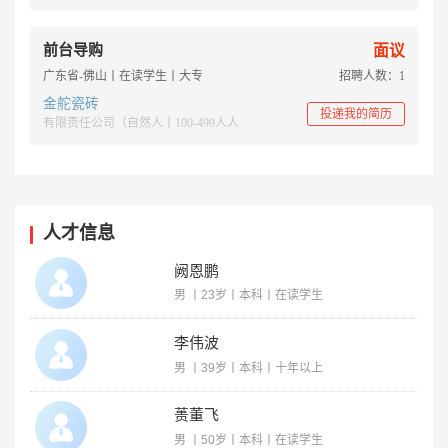
前台导购
面议
广东省-佛山丨在读学生丨大专
招聘人数：1
金舵瓷砖
投递我的简历
有限责任公司（自然人丨100-499人人
人才信息
阙恩鹏
男 丨23岁丨本科丨在读学生
李伟波
男 丨39岁丨本科丨十年以上
蒉董飞
男 丨50岁丨本科丨在读学生