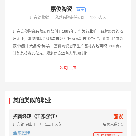
嘉俊陶瓷
广东省-顺德
私营有限责任公司
1220人人
广东嘉俊陶瓷有限公司始创于1998年，作为行业单一品牌经营的杰
出企业，嘉俊陶瓷连续6次被评为“国家高新技术企业”，并累计8次荣
获“陶瓷十大品牌”称号。 嘉俊陶瓷恩平生产基地占地面积1200亩，
计划总投资15亿元，规划建设12条大型现代化
公司主页
其他类似的职业
招商经理（江苏/浙江）
面议
广东省-佛山丨一年以上丨大专
招聘人数：1
金舵瓷砖