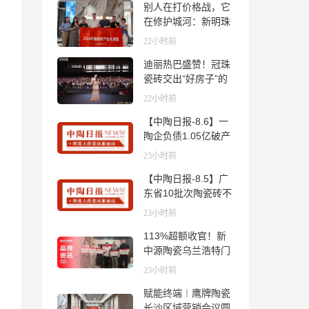
别人在打价格战，它
在修护城河：新明珠
岩板的逆势密码
22小时前
迪丽热巴盛赞！冠珠
瓷砖交出“好房子”的
标准答卷
22小时前
【中陶日报-8.6】一
陶企负债1.05亿破产
清算；东鹏拟延长基
23小时前
金投资期限；工信部
【中陶日报-8.5】广
开展建陶行业能效领
东省10批次陶瓷砖不
跑者企业推荐工作
合格；科达购买特福
23小时前
国际股份申请未通
113%超额收官！新
过；蒙娜丽莎5千万
中源陶瓷乌兰浩特门
回购股份；建霖家居
店周年活动圆满落幕
海外产能突破18亿元
23小时前
赋能终端︱鹰牌陶瓷
长沙区域营销会议圆