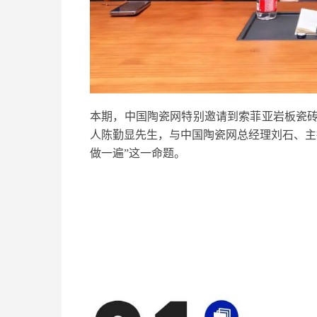
本期，
中国陶瓷网
特别
邀请到
索菲亚岩板瓷
人
陈勤显先生
，与中国陶瓷网总经理刘石、主
做一遍
”这一命题。