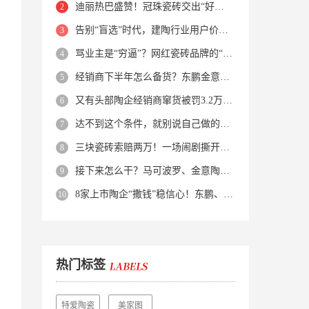
迪丽热巴盛赞！冠珠瓷砖交出“好房子”的标准答卷
告别“盲选”时代，建陶行业用户价值正在被改写！
骂业主是“穷逼”？网红瓷砖品牌的“真实面目”被揭开了！
经销商下半年怎么备货？东鹏金意陶马可波罗等10大品牌集体亮剑
又有头部陶企经销商窜货被罚3.2万！品牌区域保护岌岌可危？
达不到这个条件，就别说自己做的是质感砖！
三块瓷砖索赔两万！一场闹剧撕开了装修“碰瓷”的遮羞布
接下来怎么干？马可波罗、金意陶、蒙娜丽莎、箭牌、欧神诺、宏宇…
8家上市陶企“撒钱”稳信心！东鹏、蒙娜丽莎等启动回购增持
热门标签
特爱陶瓷
美家图