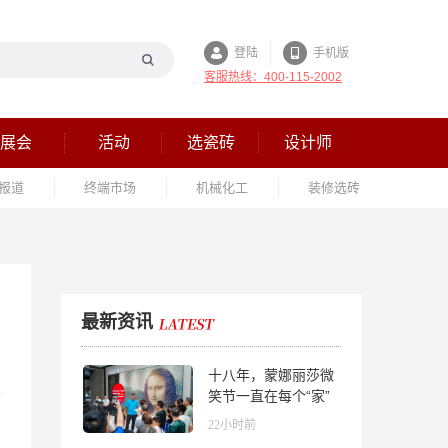
登陆
手机版
客服热线：400-115-2002
展会
活动
选瓷砖
设计师
报道
终端市场
机械化工
装修选砖
最新资讯
十八年，蒙娜丽莎微
笑节一直在每个“家”
的故事里
22小时前