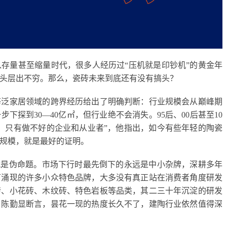
入存量甚至缩量时代，很多人经历过
“压机就是印钞机”的黄金年
头层出不穷。那么，瓷砖未来到底还有没有搞头？
等泛家居领域的跨界经历给出了明确判断：行业规模会从巅峰期
一步下探到
30
—
40
亿
㎡
，但行业绝不会消失。
95
后、
00
后甚至
10
，只有做不好的企业和从业者
”，他指出，如今
有些年轻的陶瓷
规模，就是最好的证明。
就是伪命题。
市场下行时最先倒下的永远是中小杂牌，深耕多年
下涌现的许多小众特色品牌，大多没有真正站在消费者角度研发
砖、小花砖、木纹砖、特色岩板等品类，其二三十年沉淀的研发
。陈勤显断言，昙花一现的热度长久不了，建陶行业依然值得深