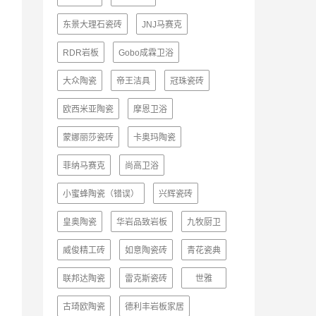
东景大理石瓷砖
JNJ马赛克
RDR岩板
Gobo成霖卫浴
大众陶瓷
帝王洁具
冠珠瓷砖
欧西米亚陶瓷
摩恩卫浴
蒙娜丽莎瓷砖
卡奥玛陶瓷
菲纳马赛克
尚高卫浴
小蜜蜂陶瓷（错误）
兴辉瓷砖
皇奥陶瓷
华岩品致岩板
九牧厨卫
威俊精工砖
如意陶瓷砖
青花瓷典
联邦达陶瓷
雷克斯瓷砖
世雅
古琦欧陶瓷
德利丰岩板家居