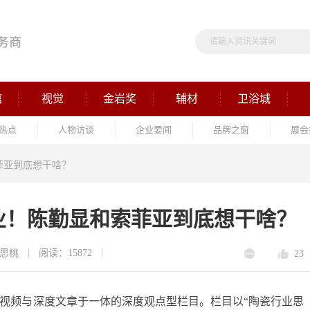
馆
视觉
金岩奖
辅材
卫浴城
热点
人物访谈
企业要闻
品牌之窗
展会
菲亚到底想干啥？
业！陈勤显和索菲亚到底想干啥？
思桃
阅读：15872
23
视频与深度文章于一体的深度观点型栏目。栏目以
“陶瓷行业思