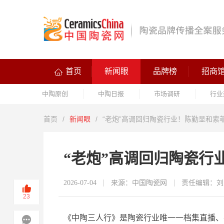
首页
新闻眼
品牌榜
招商
中陶原创
中陶日报
市场调研
行业
首页
/
新闻眼
/
“老炮”高调回归陶瓷行业！陈勤显和索
“老炮”高调回归陶瓷行
2026-07-04
来源：中国陶瓷网
责任编辑：刘
23
《
中陶三人行
》
是陶瓷行业唯一一档集直播、