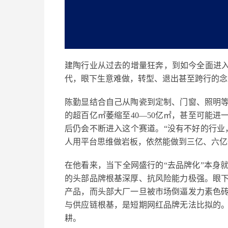
建陶行业从过去的增量狂奔，到如今全面进
代，眼下生意难做，转型、退出甚至跨行的念
陈勤显
结合自己从陶瓷到定制、门窗、照明
的
超
百亿
㎡
萎缩至
40
—
50
亿
㎡
，甚至可能进
后仍会不断进入这个赛道。“
没有不好的行业
人
用平台思维做岩板，依然能做到三亿、六亿
在他看来，
当下全网盛行的
“去品牌化”本身
的头部品牌根基深厚、抗风险能力极强。眼
产品，而头部大厂一旦被市场倒逼发力素色
与供应链根基，是短期网红品牌无法比拟的
耕。