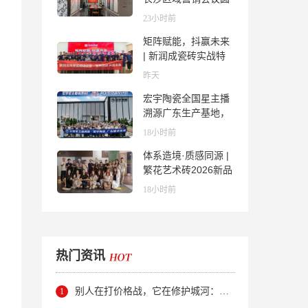
满举行，共探渠道拓
23小时前
展与门店升级新路径
矩阵赋能，抖赢未来
| 新润成瓷砖实战特
训营成功举办，吹响
昨天
品牌秋季营销冲锋
宏宇陶瓷全国星主播
号！
溯源广东生产基地，
进阶ROI长效变现新
18小时前
路径
体系造境·质感同源 |
繁花艺术砖2026新品
发布媒体见面会圆满
18小时前
举行
热门资讯
别人在打价格战，它在修护城河：新明珠岩板的逆势密码