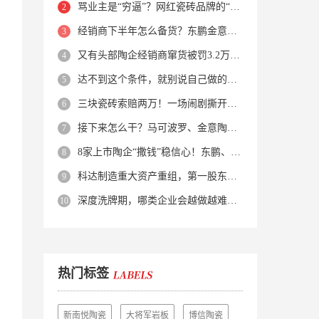
骂业主是“穷逼”？网红瓷砖品牌的“真实面目”被揭开了！
经销商下半年怎么备货？东鹏金意陶马可波罗等10大品牌集体亮剑
又有头部陶企经销商窜货被罚3.2万！品牌区域保护岌岌可危？
达不到这个条件，就别说自己做的是质感砖！
三块瓷砖索赔两万！一场闹剧撕开了装修“碰瓷”的遮羞布
接下来怎么干？马可波罗、金意陶、蒙娜丽莎、箭牌、欧神诺、宏宇…
8家上市陶企“撒钱”稳信心！东鹏、蒙娜丽莎等启动回购增持
科达制造重大资产重组，第一股东易主！
深度洗牌期，哪类企业会越做越难？哪类企业能逆势突围？
热门标签
新南悦陶瓷
大将军岩板
博信陶瓷