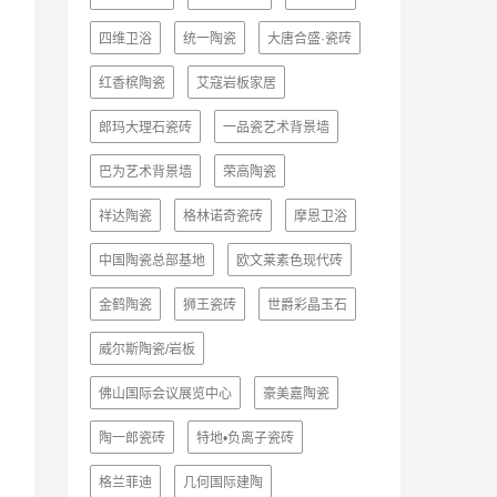
四维卫浴
统一陶瓷
大唐合盛·瓷砖
红香槟陶瓷
艾寇岩板家居
郎玛大理石瓷砖
一品瓷艺术背景墙
巴为艺术背景墙
荣高陶瓷
祥达陶瓷
格林诺奇瓷砖
摩恩卫浴
中国陶瓷总部基地
欧文莱素色现代砖
金鹤陶瓷
狮王瓷砖
世爵彩晶玉石
威尔斯陶瓷/岩板
佛山国际会议展览中心
豪美嘉陶瓷
陶一郎瓷砖
特地•负离子瓷砖
格兰菲迪
几何国际建陶