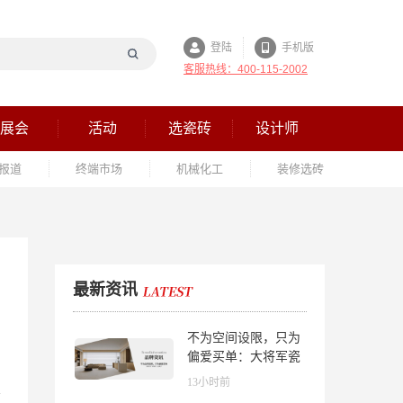
登陆
手机版
客服热线：400-115-2002
展会
活动
选瓷砖
设计师
报道
终端市场
机械化工
装修选砖
最新资讯
不为空间设限，只为
偏爱买单：大将军瓷
砖解锁“高级哑”人居
13小时前
美学