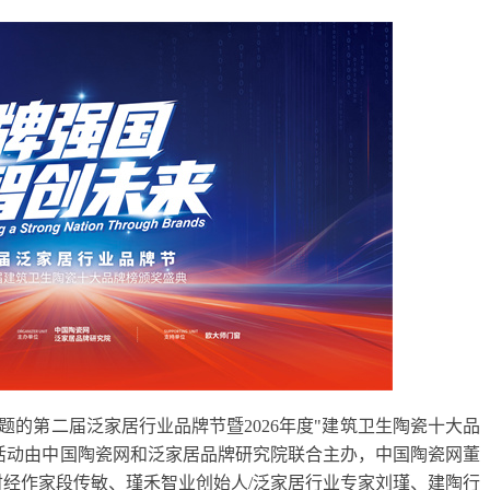
为主题的第二届泛家居行业品牌节暨2026年度"建筑卫生陶瓷十大品
活动由中国陶瓷网和泛家居品牌研究院联合主办，中国陶瓷网董
财经作家段传敏、瑾禾智业创始人/泛家居行业专家刘瑾、建陶行