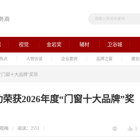
馆
视觉
金岩奖
辅材
卫浴城
热点
人物访谈
企业要闻
品牌之窗
展会
“门窗十大品牌”奖项
荣获2026年度“门窗十大品牌”奖
观梅
阅读：2551
1