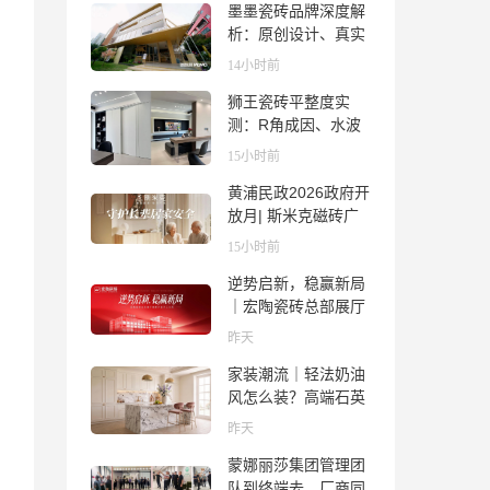
墨墨瓷砖品牌深度解
析：原创设计、真实
质感与市场口碑全览
14小时前
狮王瓷砖平整度实
测：R角成因、水波
纹真相、辊棒印解析
15小时前
与5A标准选购指南
黄浦民政2026政府开
放月| 斯米克磁砖广
场适老化体验中心正
15小时前
式亮相
逆势启新，稳赢新局
｜宏陶瓷砖总部展厅
焕新升级开工大吉
昨天
家装潮流｜轻法奶油
风怎么装？高端石英
石品牌法萨石，打造
昨天
质感橱柜台面
蒙娜丽莎集团管理团
队到终端去，厂商同