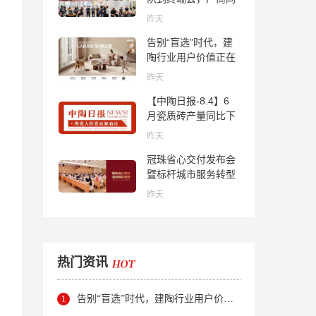
心找到市场的答案
昨天
告别“盲选”时代，建
陶行业用户价值正在
被改写！
昨天
【中陶日报-8.4】6
月瓷质砖产量同比下
降超10％；2家中国
昨天
陶企亮相马来西亚
冠珠省心交付发布会
ARCHIDEX 2026石
暨标杆城市服务转型
材展；东鹏已斥资
集训会圆满举行
4852万回购股份；方
昨天
向集团出海
热门资讯
告别“盲选”时代，建陶行业用户价值正在被改写！