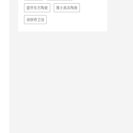
盛世东方陶瓷
雅士高夫陶瓷
迪丽奇卫浴