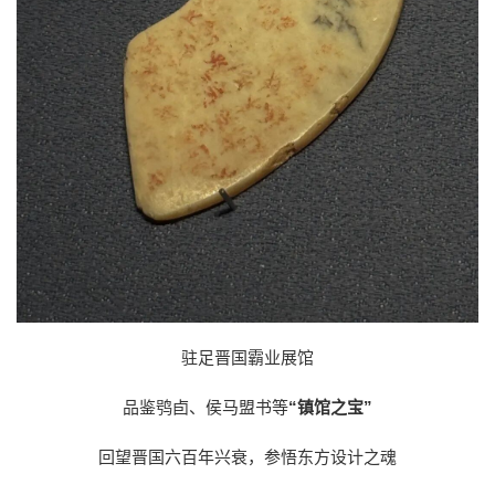
驻足晋国霸业展馆
品鉴鸮卣、侯马盟书等
“镇馆之宝”
回望晋国六百年兴衰，参悟东方设计之魂