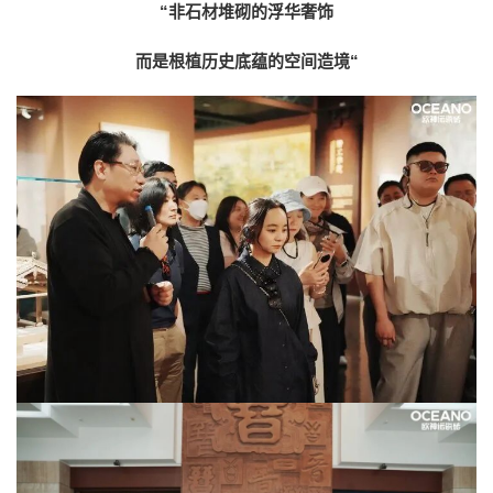
“非石材堆砌的浮华奢饰
而是根植历史底蕴的空间造境“