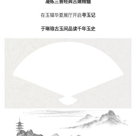
凝练三晋经典古建精髓
在玉韫华夏展厅开启
寻玉记
于琳琅古玉间品读千年玉史